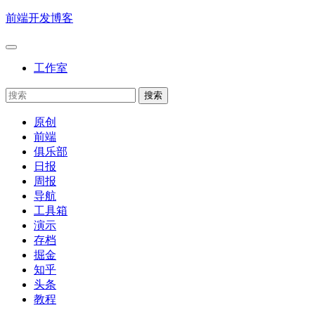
前端开发博客
工作室
原创
前端
俱乐部
日报
周报
导航
工具箱
演示
存档
掘金
知乎
头条
教程