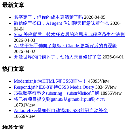
最新文章
名字定了，但你的成本算清楚了吗
2026-04-05
微信终于松口，AI agent 住进聊天框意味着什么
2026-
04-04
Sora 关停背后：技术狂欢后的冷思考与程序员生存法则
2026-04-03
AI 终于把手伸向了鼠标：Claude 更新背后的真逻辑
2026-04-02
开源世界的门锁坏了，创始人亲自修好了它
2026-04-01
热门文章
Modernizr.js:为HTML5和CSS3而生！
45093View
Respond.js让IE6-8支持CSS3 Media Query
38346View
JS截取字符串之substring、substr和slice详解
18955View
将已有项目提交到github/从github上pull到本地
18791View
Autoprefixer是如何自动添加CSS3前缀自动补全
18659View
推荐文章