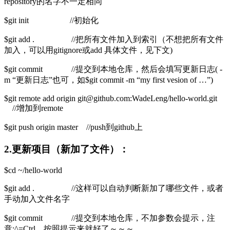
repository的名字不一定相同
$git init //初始化
$git add . //把所有文件加入到索引（不想把所有文件
加入，可以用gitignore或add 具体文件，见下文)
$git commit //提交到本地仓库，然后会填写更新日志( -
m “更新日志”也可，如$git commit -m “my first vesion of …”)
$git remote add origin git@github.com:WadeLeng/hello-world.git
//增加到remote
$git push origin master //push到github上
2.更新项目（新加了文件）：
$cd ~/hello-world
$git add . //这样可以自动判断新加了哪些文件，或者
手动加入文件名字
$git commit //提交到本地仓库，不加参数会提示，注
意:^=Ctrl，按照提示来就好了～～～