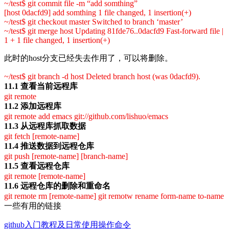
~/test$ git commit file -m “add somthing”
[host 0dacfd9] add somthing 1 file changed, 1 insertion(+)
~/test$ git checkout master Switched to branch ‘master’
~/test$ git merge host Updating 81fde76..0dacfd9 Fast-forward file |
1 + 1 file changed, 1 insertion(+)
此时的host分支已经失去作用了，可以将删除。
~/test$ git branch -d host Deleted branch host (was 0dacfd9).
11.1 查看当前远程库
git remote
11.2 添加远程库
git remote add emacs git://github.com/lishuo/emacs
11.3 从远程库抓取数据
git fetch [remote-name]
11.4 推送数据到远程仓库
git push [remote-name] [branch-name]
11.5 查看远程仓库
git remote [remote-name]
11.6 远程仓库的删除和重命名
git remote rm [remote-name] git remotw rename form-name to-name
一些有用的链接
github入门教程及日常使用操作命令