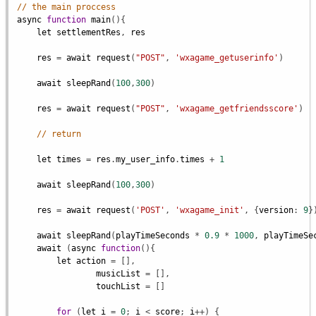
// the main proccess
async
function
main
(){

let
settlementRes
, 
res
res
 = 
await
request
(
"POST"
, 
'wxagame_getuserinfo'
)

await
sleepRand
(
100
,
300
)

res
 = 
await
request
(
"POST"
, 
'wxagame_getfriendsscore'
)

// return
let
times
 = 
res
.
my_user_info
.
times
 + 
1
await
sleepRand
(
100
,
300
)

res
 = 
await
request
(
'POST'
, 
'wxagame_init'
, {
version
: 
9
})
await
sleepRand
(
playTimeSeconds
 * 
0.9
 * 
1000
, 
playTimeSe
await
 (
async
function
(){

let
action
 = [],

musicList
 = [],

touchList
 = []

for
 (
let
i
 = 
0
; 
i
 < 
score
; 
i
++) {
