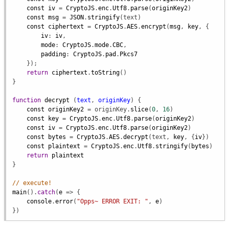
const
iv
 = 
CryptoJS
.
enc
.
Utf8
.
parse
(
originKey2
)

const
msg
 = 
JSON
.
stringify
(
text
)

const
ciphertext
 = 
CryptoJS
.
AES
.
encrypt
(
msg
, 
key
, {

iv
: 
iv
,

mode
: 
CryptoJS
.
mode
.
CBC
,

padding
: 
CryptoJS
.
pad
.
Pkcs7
    });

return
ciphertext
.
toString
()

}

function
decrypt
 (
text
, 
originKey
) {

const
originKey2
 = 
originKey
.
slice
(
0
, 
16
)

const
key
 = 
CryptoJS
.
enc
.
Utf8
.
parse
(
originKey2
)

const
iv
 = 
CryptoJS
.
enc
.
Utf8
.
parse
(
originKey2
)

const
bytes
 = 
CryptoJS
.
AES
.
decrypt
(
text
, 
key
, {
iv
})

const
plaintext
 = 
CryptoJS
.
enc
.
Utf8
.
stringify
(
bytes
)

return
plaintext
}

// execute!
main
().
catch
(
e
 => {

console
.
error
(
"Opps~ ERROR EXIT: "
, 
e
)

})