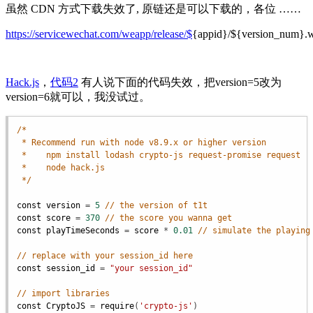
虽然 CDN 方式下载失效了, 原链还是可以下载的，各位 ……
https://servicewechat.com/weapp/release/$
{appid}/${version_num}.
Hack.js
，
代码2
有人说下面的代码失效，把version=5改为
version=6就可以，我没试过。
/*
* Recommend run with node v8.9.x or higher version
*    npm install lodash crypto-js request-promise request
*    node hack.js
*/
const
version
 = 
5
// the version of t1t
const
score
 = 
370
// the score you wanna get
const
playTimeSeconds
 = 
score
 * 
0.01
// simulate the playing
// replace with your session_id here
const
session_id
 = 
"your session_id"
// import libraries
const
CryptoJS
 = 
require
(
'crypto-js'