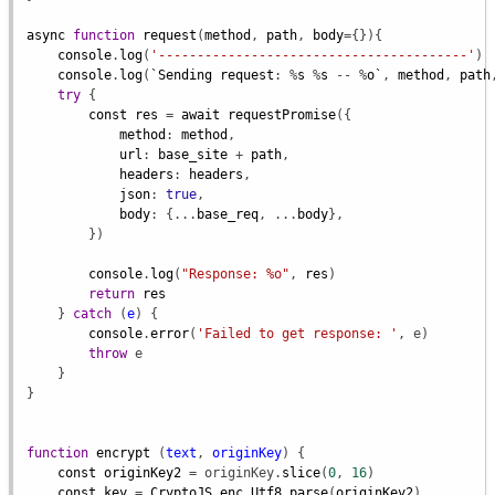
async
function
request
(
method
, 
path
, 
body
={}){

console
.
log
(
'----------------------------------------'
)

console
.
log
(
`Sending
request
: %
s
 %
s
 -- %
o
`
, 
method
, 
path
try
 {

const
res
 = 
await
requestPromise
({

method
: 
method
,

url
: 
base_site
 + 
path
,

headers
: 
headers
,

json
: 
true
,

body
: {...
base_req
, ...
body
},

        })

console
.
log
(
"Response: %o"
, 
res
)

return
res
    } 
catch
 (
e
) {

console
.
error
(
'Failed to get response: '
, 
e
)

throw
e
    }

}

function
encrypt
 (
text
, 
originKey
) {

const
originKey2
 = 
originKey
.
slice
(
0
, 
16
)

const
key
 = 
CryptoJS
.
enc
.
Utf8
.
parse
(
originKey2
)
