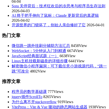
04-04
Sora 关停背后：技术狂欢后的冷思考与程序员生存法则
2026-04-03
AI 终于把手伸向了鼠标：Claude 更新背后的真逻辑
2026-04-02
开源世界的门锁坏了，创始人亲自修好了它
2026-04-01
热门文章
微信跳一跳外挂刷分辅助方法汇总
8458View
WebSocket：5分钟从入门到精通
6674View
JavaScript经典面试题（一）
6638View
Linux主机挂载新磁盘的详细步骤
6441View
解密微信小程序漏洞：可下载任意小游戏源代码，“跳一
跳”可改分
4802View
推荐文章
程序员的数学基础课
777Views
jquery插件ScrollTo
8265Views
为什么离不开stackoverflow
919Views
VitePress：Vite & Vue 驱动的静态网站生成器
1938Views