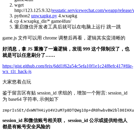
wget
http://123.125.9.32/
resstatic.servicewechat.com/weapp/relea
python2
unwxapkg.py
4.wxapkg
cp 4.wxapkg_dir/* game4fun/
重启微信开发者工具后就可以在电脑上运行 跳一跳
game.js 文件可以用 chrome 调整后再看，逻辑其实蛮清晰的
好消息，拿 JS 重撸了一遍逻辑，发现 999 这个限制没了，也
就是可以任意刷分了……
https://gist.github.com/feix/6dd1f62a54c5efa10f1e1c24f8efc417#file-
wx_t1t_hack-js
大家悠着点玩
鉴于留言区有贴 session_id 求组的，增加一个附言: session_id
为 base64 字符串, 示例如下
zmprIsSEt/dxWNTH4iyU4V2uM7p8DTQWg1Op+dR0hwbvBW2bl00IHXu
session_id 和微信账号相关联， session_id 公示或提供给他人
都是有账号安全风险的