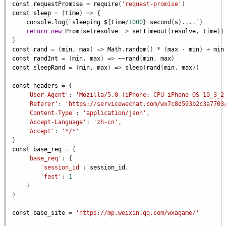
const
requestPromise
 = 
require
(
'request-promise'
const
sleep
 = (
time
) => {

console
.
log
(
`sleeping
$
{
time
/
1000
} 
second
(
s
)....
`
)

return
new
Promise
(
resolve
 => 
setTimeout
(
resolve
, 
time
))

const
rand
 = (
min
, 
max
) => 
Math
.
random
() * (
max
 - 
min
) + 
min
const
randInt
 = (
min
, 
max
) => 
~
~rand
(
min
, 
max
const
sleepRand
 = (
min
, 
max
) => 
sleep
(
rand
(
min
, 
max
))

const
headers
 = {

'User-Agent'
: 
'Mozilla/5.0 (iPhone; CPU iPhone OS 10_3_2
'Referer'
: 
'https://servicewechat.com/wx7c8d593b2c3a7703
'Content-Type'
: 
'application/json'
,

'Accept-Language'
: 
'zh-cn'
,

'Accept'
: 
'*/*'
const
base_req
 = {

'base_req'
: {

'session_id'
: 
session_id
,

'fast'
: 
1
    }

}

const
base_site
 = 
'https://mp.weixin.qq.com/wxagame/'