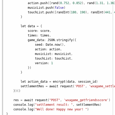
action
.
push
([
rand
(
0.752
, 
0.852
), 
rand
(
1.31
, 
1.36
musicList
.
push
(
false
)

touchList
.
push
([
randInt
(
180
, 
190
), 
randInt
(
441
, 
        }

let
data
 = {

score
: 
score
,

times
: 
times
,

game_data
: 
JSON
.
stringify
({

seed
: 
Date
.
now
(),

action
: 
action
,

musicList
: 
musicList
,

touchList
: 
touchList
,

version
: 
1
            })

        }

let
action_data
 = 
encrypt
(
data
, 
session_id
)

settlementRes
 = 
await
request
(
'POST'
, 
'wxagame_settl
    })()

res
 = 
await
request
(
"POST"
, 
'wxagame_getfriendsscore'
)

console
.
log
(
"settlement result: "
, 
settlementRes
)

console
.
log
(
"Well done! Happy new year! "
)

}
