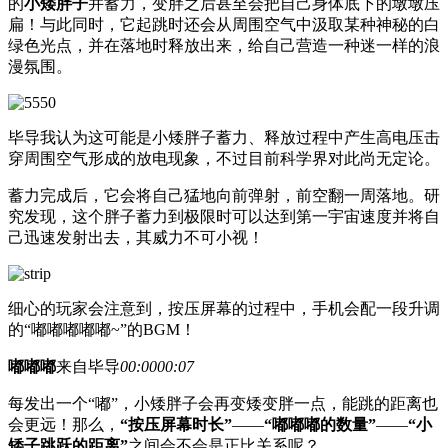
的
小矮胖子
并蓄力，变胖之后甚至会把自己身体底下的墩墩压
扁！与此同时，它起跳时还会从周围空气中汲取某种神秘的白
绿色光点，并在落地时释放出来，给自己营造一种迷一样的浪
漫氛围。
毕导我认为这可能是小矮胖子蓄力、释放过程中产生高电压击
穿周围空气形成的放电现象，不过目前科学界对此尚无定论。
蓄力完成后，它会将自己猛地向前弹射，前空翻一周落地。研
究发现，这个胖子蓄力到极限时可以达到第一宇宙速度并将自
己迅速发射出去，其威力不可小视！
细心的玩家会注意到，按压屏幕的过程中，手机会配一段升调
的“嘟嘟嘟嘟嘟~”的BGM！
嘟嘟嘟
来自毕导
00:00
00:07
每发出一个“嘟”，小矮胖子会再变矮变胖一点，能跳的距离也
会更远！那么，
“按压屏幕时长”
——
“嘟嘟嘟的数量”
——
“小
矮子跳跃的距离”
之间会不会是正比关系呢？