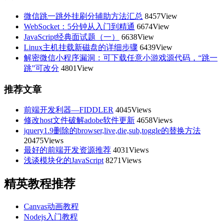
微信跳一跳外挂刷分辅助方法汇总
8457View
WebSocket：5分钟从入门到精通
6674View
JavaScript经典面试题（一）
6638View
Linux主机挂载新磁盘的详细步骤
6439View
解密微信小程序漏洞：可下载任意小游戏源代码，“跳一
跳”可改分
4801View
推荐文章
前端开发利器—FIDDLER
4045Views
修改host文件破解adobe软件更新
4658Views
jquery1.9删除的browser,live,die,sub,toggle的替换方法
20475Views
最好的前端开发资源推荐
4031Views
浅谈模块化的JavaScript
8271Views
精英教程推荐
Canvas动画教程
Nodejs入门教程