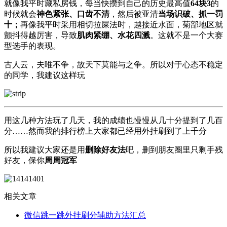
就像我平时藏私房钱，每当快攒到自己的历史最高值
64块3
的
时候就会
神色紧张、口齿不清
，然后被亚清
当场识破、抓一罚
十；
再像我平时采用相切拉屎法时，越接近水面，菊部地区就
颤抖得越厉害，导致
肌肉紧绷、水花四溅
。这就不是一个大赛
型选手的表现。
古人云，夫唯不争，故天下莫能与之争。所以对于心态不稳定
的同学，我建议这样玩
用这几种方法玩了几天，我的成绩也慢慢从几十分提到了几百
分……然而我的排行榜上大家都已经用外挂刷到了上千分
所以我建议大家还是用
删除好友法
吧，删到朋友圈里只剩手残
好友，保你
周周冠军
相关文章
微信跳一跳外挂刷分辅助方法汇总