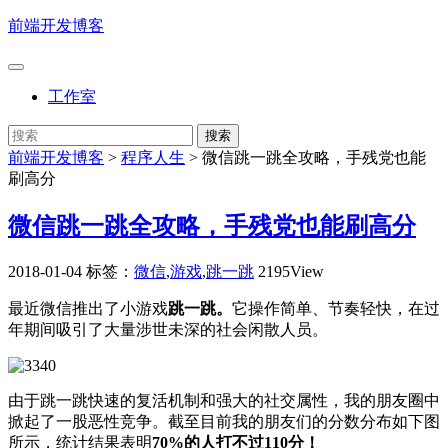
前端开发博客
工作室
前端开发博客
>
程序人生
>
微信跳一跳全攻略，手残党也能
刷高分
微信跳一跳全攻略，手残党也能刷高分
2018-01-04
标签：
微信
,
游戏
,
跳一跳
2195View
最近微信推出了小游戏
跳一跳。
它操作简单、节奏轻快，在过
年期间吸引了大量涉世未深的社会闲散人员。
由于跳一跳快速的复活机制和强大的社交属性，我的朋友圈中
掀起了一股恶性竞争。截至目前我的朋友们的分数分布如下图
所示，统计结果表明
70%的人打不过110分！