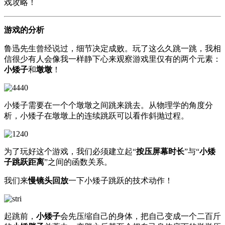
戏攻略！
游戏的分析
鲁迅先生曾经说过，细节决定成败。玩了这么久跳一跳，我相
信很少有人会像我一样静下心来观察游戏里仅有的两个元素：
小矮子
和
墩墩
！
小矮子需要在一个个墩墩之间跳来跳去。从物理学的角度分
析，小矮子在墩墩上的连续跳跃可以看作斜抛过程。
为了玩好这个游戏，我们必须建立起“
按压屏幕时长
”与“
小矮
子跳跃距离
”之间的函数关系。
我们来
慢镜头回放
一下小矮子跳跃的技术动作！
起跳前，
小矮子
会先压缩自己的身体，把自己变成一个二百斤