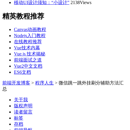
移动UI设计须知：“小设计”
2138Views
精英教程推荐
Canvas动画教程
Nodejs入门教程
在线教程推荐
Vue技术内幕
Vue.js 技术揭秘
前端面试之道
Vue2中文文档
ES6文档
前端开发博客
>
程序人生
>
微信跳一跳外挂刷分辅助方法汇
总
关于我
版权声明
读者留言
标签
存档