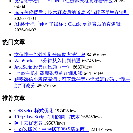
微信终于松口，AI agent 住进聊天框意味着什么
2026-
04-04
Sora 关停背后：技术狂欢后的冷思考与程序员生存法则
2026-04-03
AI 终于把手伸向了鼠标：Claude 更新背后的真逻辑
2026-04-02
热门文章
微信跳一跳外挂刷分辅助方法汇总
8458View
WebSocket：5分钟从入门到精通
6674View
JavaScript经典面试题（一）
6639View
Linux主机挂载新磁盘的详细步骤
6441View
解密微信小程序漏洞：可下载任意小游戏源代码，“跳一
跳”可改分
4802View
推荐文章
CSS select样式优化
19745Views
19 个 JavaScript 有用的简写技术
3684Views
阿里云优惠券
1958Views
CSS选择器 4 中包括了哪些新东西？
2214Views