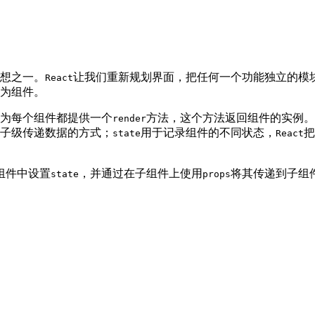
想之一。
让我们重新规划界面，把任何一个功能独立的模
React
为组件。
为每个组件都提供一个
方法，这个方法返回组件的实例
render
子级传递数据的方式；
用于记录组件的不同状态，
把
state
React
组件中设置
，并通过在子组件上使用
将其传递到子组
state
props