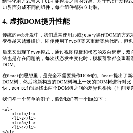
组件化的方式带来了
功能模块之间的分离。对于
开发模式
UI
MVC
UI界面分成不同的组件，每个组件都独立封装。
4. 虚拟DOM提升性能
传统的web开发中，我们通常使用
或
操作DOM的方
JS
jQuery
变得越来越难维护。即使使用了
框架来重新架构代码，但也
MVC
后来又出现了
模式，通过视图模板和状态的双向绑定，双
MVVM
法也是存在问题的，每次状态发生变化时，模板引擎都会重新
DOM。
在
的思想里，是完全不需要操作DOM的。
提出了新
React
React
DOM树，然后将新构造的DOM树与上一次的DOM树进行对比（
快，
找出两个DOM树之间的差异也很快（时间复
DOM Diff算法
我们举一个简单的例子，假设我们有一个list如下：
<ul>

    <li>1</li>

    <li>2</li>

    <li>3</li>

    <li>4</li>

</ul>