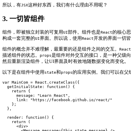
所以，有
这种好东西，我们有什么理由不用呢？
JSX
3. 一切皆组件
组件，即被独立封装的可复用
部件。组件也是
的核心思
UI
React
构成一套完整的
界面。所以说，使用
开发的界面一切皆
UI
React
组件的概念并不难理解，最重要的还是组件之间的交互。
React
描述组件的状态。
是组件对外交互的接口，是一种父级向
props
然后重新渲染组件，让UI界面及时有效地随数据变化而变化。
以下是在组件中使用
和
的应用实例。我们可以在父
state
props
var MainCom = React.createClass({

  getInitialState: function() {

    return {

      message: "Learn React",

      link: "https://facebook.github.io/react/"

    };

  },

  render: function() {

    return (

      <div>

        <Message message={this.state.message} />
