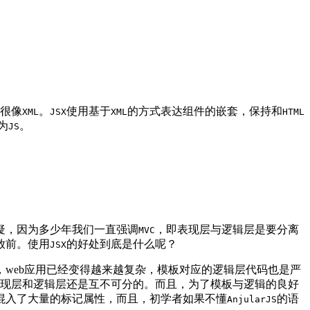
很像
。
使用基于
的方式表达组件的嵌套，保持和
XML
JSX
XML
HTML
为
。
JS
疑，因为多少年我们一直强调
，即表现层与逻辑层是要分离
MVC
放前。使用
的好处到底是什么呢？
JSX
web应用已经变得越来越复杂，模板对应的逻辑层代码也是严
现层和逻辑层还是互不可分的。而且，为了模板与逻辑的良好
混入了大量的标记属性，而且，初学者如果不懂
的语
AnjularJS