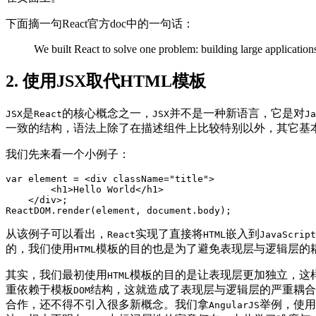
下面摘一句React官方doc中的一句话：
We built React to solve one problem: building large application
2. 使用JSX取代HTML模板
是
的核心概念之一，
并不是一种新语言，它是对
JSX
React
JSX
Ja
一致的结构，语法上除了在描述组件上比较特别以外，其它基
我们先来看一个小例子：
var element = <div className="title">

        <h1>Hello World</h1>

    </div>;

ReactDOM.render(element, document.body);
从该例子可以看出，
实现了直接将
嵌入到
React
HTML
JavaScript
的，我们使用
模板的目的也是为了避免表现层与逻辑层的
HTML
其实，我们最初使用
模板的目的是让表现层更加独立，这
HTML
重依赖于模板
结构，这就造成了表现层与逻辑层的严重耦合
DOM
合作，还不得不引入很多新概念。我们拿
举例，使用
AngularJS