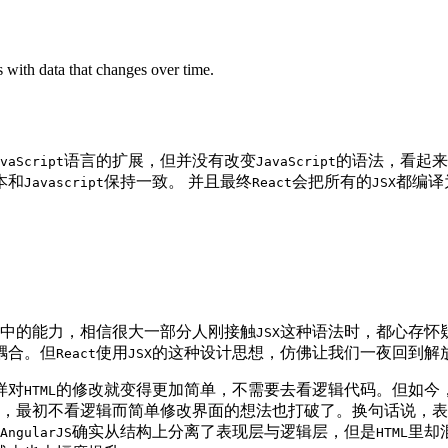
s with data that changes over time.
语言的扩展，但并没有改变
的语法，看起来
vaScript
JavaScript
本和
保持一致。 并且最终
会把所有的
都编译
Javascript
React
JSX
中的能力，相信很大一部分人刚接触
这种语法时，都心存怀
JSX
耦合。但
使用
的这种设计思想，仿佛让我们一夜回到解
React
JSX
样对
的修改就变得更加简单，不需要去看逻辑代码。但如今，
HTML
，最初不看逻辑而简单修改界面的想法也打破了。换句话说，表
确实从结构上分离了表现层与逻辑层，但是
里却
AngularJS
HTML