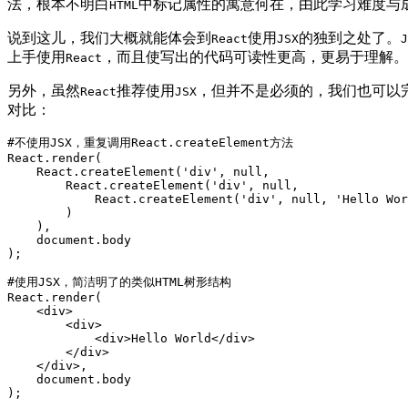
法，根本不明白
中标记属性的寓意何在，由此学习难度与
HTML
说到这儿，我们大概就能体会到
使用
的独到之处了。
React
JSX
J
上手使用
，而且使写出的代码可读性更高，更易于理解。
React
另外，虽然
推荐使用
，但并不是必须的，我们也可以
React
JSX
对比：
#不使用JSX，重复调用React.createElement方法

React.render(

    React.createElement('div', null,

        React.createElement('div', null,

            React.createElement('div', null, 'Hello Wor
        )

    ),

    document.body

);

#使用JSX，简洁明了的类似HTML树形结构

React.render(

    <div>

        <div>

            <div>Hello World</div>

        </div>

    </div>,

    document.body

);