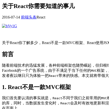
关于React你需要知道的事儿
2016-07-14
前端头条
React
关于React你了解多少，React不是一款MVC框架、Reac
前言
随着前端技术的迅猛发展，各种前端框架也随势崛起，但归根结
Facebook的一个广告系统，由于不满足于当下任何的
框架，
MVC
发者夜以继日只为体验一把
带来的快感。本文就将带领大
React
1. React不是一款MVC框架
我们首先要认清的事实就是，
不同于我们之前常用的
React
MVC
的库，同时，当数据发生变化时，
会及时有效地更新和渲
React
在页面上。