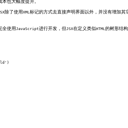
成本也大幅度提升。
除了使用
标记的方式去直接声明界面以外，并没有增加其
SX
XML
完全使用
进行开发，但
在定义类似
的树形结构
JavaScript
JSX
HTML
ld')
