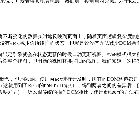
来说，开发者将实现表现层，数据层，控制层的分离。对于
Reac
式将不断变化的数据实时地反映到页面上，随着页面逻辑复杂度的
没有办法减少你所维护的状态，也就是说没有办法减少DOM操
向绑定引擎就会在状态更新的时候自动更新视图。
模式很大
MVVM
渲染整个视图，即用新的视图替换掉旧的视图。我们知道，这样
概念，即
。使用
进行开发时，所有的DOM构造都是
虚拟DOM
React
这就用到了React的
），得到两者之间的差异后，
DOM Diff算法
杂度
），所以跟传统的操作DOM相比，使用
的方法在
O(n)
虚拟DOM