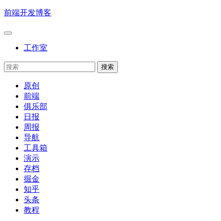
前端开发博客
工作室
原创
前端
俱乐部
日报
周报
导航
工具箱
演示
存档
掘金
知乎
头条
教程