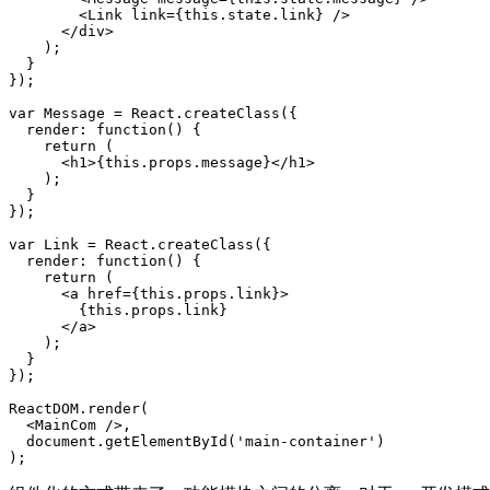
        <Link link={this.state.link} />

      </div>

    );

  }

});

var Message = React.createClass({

  render: function() {

    return (

      <h1>{this.props.message}</h1>

    );

  }

});

var Link = React.createClass({

  render: function() {

    return (

      <a href={this.props.link}>

        {this.props.link}

      </a>

    );

  }

});

ReactDOM.render(

  <MainCom />,

  document.getElementById('main-container')

);