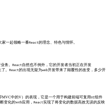
领大家一起领略一番
的理念、特色与情怀。
React
于业务。
自然也不例外，它的开发者当初正在开发
React
生了。
的出现无疑为
开发带来了颠覆性的改变，多少开
React
web
即MVC中的V）的表现，它是一个用于构建前端可复用
组件
UI
变化的web应用，
实现了将变化的数据高效无误的反映
React