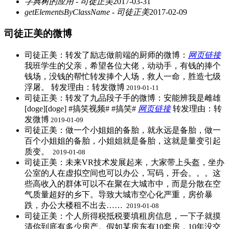
字典树的应用 - 司徒正美
2017-03-31
getElementsByClassName - 司徒正美
2017-02-09
司徒正美的微博
司徒正美：转发了励志做前端的厨师的微博：
网页链接
我班学生的父亲，希望各位大佬，动动手，有钱的捧个
钱场，没钱的帮忙转发捧个人场，救人一命，胜造七级
浮屠。 ​转发理由：转发微博
2019-01-11
司徒正美：转发了九品段子手的微博：安能辨我是雌雄
[doge][doge] #搞笑视频# #搞笑#
网页链接
​转发理由：转
发微博
2019-01-09
司徒正美：做一个小姐姐的备胎，就永远是备胎，做一
百个小姐姐的备胎，小姐姐就是备胎，这就是量变引起
质变。 ​
2019-01-08
司徒正美：未来VR技术发展起来，大家带上头盔，坐办
公室的人在虚拟空间也可以办公，写码，开会。。。这
些高收入的群体可以不在聚在大城市中，而是分散在空
气质量超好的乡下。导致大城市空心化严重，房价暴
跌，办公大楼租不出去…… ​
2019-01-08
司徒正美：个人所得税抵税要填租房信息，一下子就摸
清你到底有多少房产。假如某房东有10套房，10年没交