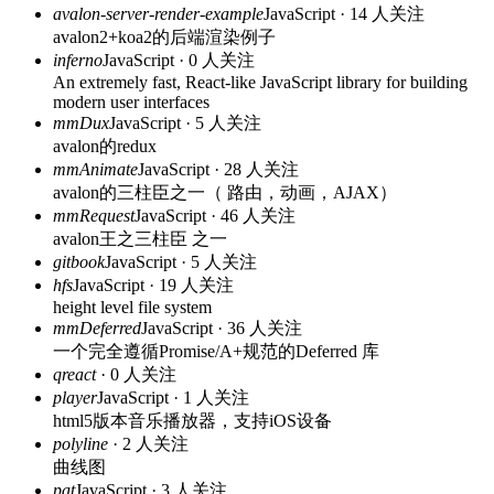
avalon-server-render-example
JavaScript · 14 人关注
avalon2+koa2的后端渲染例子
inferno
JavaScript · 0 人关注
An extremely fast, React-like JavaScript library for building
modern user interfaces
mmDux
JavaScript · 5 人关注
avalon的redux
mmAnimate
JavaScript · 28 人关注
avalon的三柱臣之一（ 路由，动画，AJAX）
mmRequest
JavaScript · 46 人关注
avalon王之三柱臣 之一
gitbook
JavaScript · 5 人关注
hfs
JavaScript · 19 人关注
height level file system
mmDeferred
JavaScript · 36 人关注
一个完全遵循Promise/A+规范的Deferred 库
qreact
· 0 人关注
player
JavaScript · 1 人关注
html5版本音乐播放器，支持iOS设备
polyline
· 2 人关注
曲线图
pat
JavaScript · 3 人关注