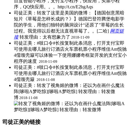
司徒正美：转发了这里是美国的微博：【德国创意黑暗
短片《草莓是怎样长成的？》】德国巴登符腾堡电影学
院的学生，用他们独特的脑洞设计“还原了”草莓的生长
过程。我觉得以后都无法直视草莓了。。[二哈]
网页链
接
​转发理由：太有想象力了
2018-11-09
司徒正美：#吱口令#长按复制此条消息，打开支付宝即
可使用去哪儿旅行订酒店火车票机票小程序维佳Am悦驰
4儒颈壳簸可以体验一下使用娜娜奇框架开发的支付宝小
程序的速度 ​
2018-11-09
司徒正美：#吱口令#长按复制此条消息，打开支付宝即
可使用去哪儿旅行订酒店火车票机票小程序维佳Am悦驰
4儒颈壳簸 ​
2018-11-08
司徒正美：转发了视角姬的微博：还以为在画什么魔法
阵[哆啦A梦吃惊][哆啦A梦吃惊] ​转发理由：转发微
博
2018-11-08
司徒正美的链接