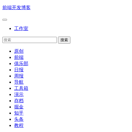
前端开发博客
工作室
原创
前端
俱乐部
日报
周报
导航
工具箱
演示
存档
掘金
知乎
头条
教程