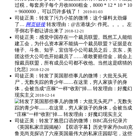
过税，每套房子每个月收8000租金，8000 * 12 * 10 * 10
= 9600000， 可以罚许多钱了！ ​
2019-01-03
司徒正美：转发了污力小笙的微博：这个爆料太劲爆
了…
网页链接
​转发理由：@古港垅少: 作死。。。。左
手倒右手都让讲出来了
2018-12-21
司徒正美：感觉中国存在一个裁员联盟。既然工人能组
建工会，为什么资本家不能搞一个裁员联盟？证据是在
锤子、斗鱼、知乎，宜信等小公司裁员之后，京东，美
团这些大公司也开始裁员了……谁敢要赔偿金，就会上
报裁员联盟，所有成员公司都不收他。当然这是瞎猜的
[允悲] ​​​​
2018-12-20
司徒正美：转发了英国那些事儿的微博：大批无头死
尸，无数失踪的青少年....…在这里，穷人家孩子的身
体，会被当成“庄稼”一样“收割”掉.... ​转发理由：好魔幻
现实主义
2018-12-14
司徒正美：转发了雅思口语的微博：BBC高分纪录片
《英国私家庄园揭秘》【双语字幕】历史学家丹(bull)克
鲁克尚克探访了六座英国最伟大的私家庄园邸宅，这些