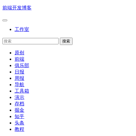
前端开发博客
工作室
原创
前端
俱乐部
日报
周报
导航
工具箱
演示
存档
掘金
知乎
头条
教程