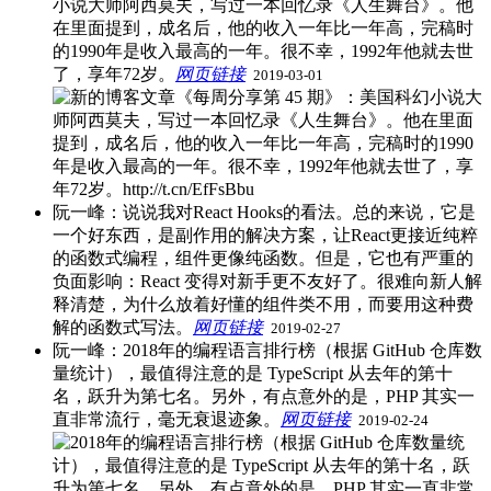
小说大师阿西莫夫，写过一本回忆录《人生舞台》。他
在里面提到，成名后，他的收入一年比一年高，完稿时
的1990年是收入最高的一年。很不幸，1992年他就去世
了，享年72岁。
网页链接
​
2019-03-01
阮一峰：说说我对React Hooks的看法。总的来说，它是
一个好东西，是副作用的解决方案，让React更接近纯粹
的函数式编程，组件更像纯函数。但是，它也有严重的
负面影响：React 变得对新手更不友好了。很难向新人解
释清楚，为什么放着好懂的组件类不用，而要用这种费
解的函数式写法。
网页链接
​
2019-02-27
阮一峰：2018年的编程语言排行榜（根据 GitHub 仓库数
量统计），最值得注意的是 TypeScript 从去年的第十
名，跃升为第七名。另外，有点意外的是，PHP 其实一
直非常流行，毫无衰退迹象。
网页链接
​
2019-02-24