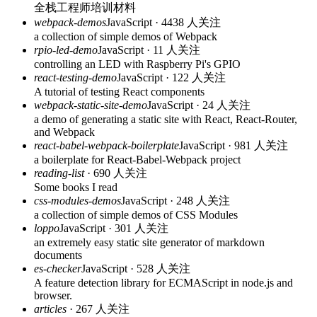
全栈工程师培训材料
webpack-demos
JavaScript · 4438 人关注
a collection of simple demos of Webpack
rpio-led-demo
JavaScript · 11 人关注
controlling an LED with Raspberry Pi's GPIO
react-testing-demo
JavaScript · 122 人关注
A tutorial of testing React components
webpack-static-site-demo
JavaScript · 24 人关注
a demo of generating a static site with React, React-Router,
and Webpack
react-babel-webpack-boilerplate
JavaScript · 981 人关注
a boilerplate for React-Babel-Webpack project
reading-list
· 690 人关注
Some books I read
css-modules-demos
JavaScript · 248 人关注
a collection of simple demos of CSS Modules
loppo
JavaScript · 301 人关注
an extremely easy static site generator of markdown
documents
es-checker
JavaScript · 528 人关注
A feature detection library for ECMAScript in node.js and
browser.
articles
· 267 人关注