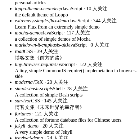
personal articles
loppo-theme-oceandeep
JavaScript · 10 人关注
the default theme of Loppo
extremely-simple-flux-demo
JavaScript · 344 人关注
Learn Flux from an extremely simple demo
mocha-demos
JavaScript · 117 人关注
a collection of simple demos of Mocha
markdown-it-emphasis-alt
JavaScript · 0 人关注
road
CSS · 39 人关注
博客文集《前方的路》
tiny-browser-require
JavaScript · 122 人关注
A tiny, simple CommonJS require() implemetation in browser-
side
moderncv
TeX · 20 人关注
simple-bash-scripts
Shell · 78 人关注
A collection of simple Bash scripts
survivor
CSS · 145 人关注
博客文集《未来世界的幸存者》
fortunes
· 121 人关注
A collection of fortune database files for Chinese users.
jekyll_demo
· 20 人关注
A very simple demo of Jekyll
travis-ci-demo
· 24 人关注