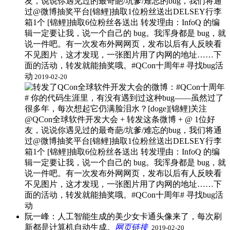
友，说说你遇见过的最奇葩/坑爹/难忘的bug，我们将通
过@微博抽奖平台[锦鲤]抽取1位粉丝送出DELSEY行李
箱1个 [锦鲤]抽取6位粉丝各送出 ​转发理由：InfoQ 的编
辑一定要让我，说一个自己的 bug。我浑身都是 bug，就
说一件吧。有一次发布外网网页，发布以后有人反映看
不见图片，这才发现，一张图片用了内网的地址……下
面的活动，转发就能抽奖哦。#QCon十周年# 寻找bug活
动
2019-02-20
阮一峰：人工智能生成的美少女卡通头像来了，每次刷
新都是计算机自动生成。
网页链接
​
2019-02-20