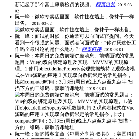
新记起了那个富土康质检员的视频。
网页链接
​
2019-03-
02
阮一峰：微软专卖店里面，软件挂在墙上，像袜子一样
出售。 ​
2019-03-02
阮一峰：面试的时候，你通常可以向面试官提问。今天
看到一个很强的问题。面试者问面试官：“你讨厌这份工
作吗？最讨论的是什么地方？”
网页链接
​
2019-03-01
阮一峰：本周日的免费前端讲座消息。前端面试的常见
题目：Vue的双向绑定原理及实现，MVVM的实现原
理。1.使用object.defineProperty实现数据劫持 2.观察者模
式在Vue源码的应用 3.实现双向数据绑定的常见指令，
比如computed时间：3月3日(周日)晚上八点至九点半 扫
描下方的二维码，获取听课地址 ​
2019-03-01
阮一峰：新的博客文章《每周分享第 45 期》：美国科幻