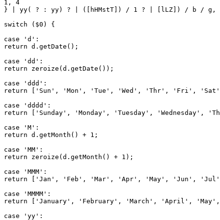
1, 4

} | yy( ? : yy) ? | ([hHMstT]) / 1 ? | [lLZ]) / b / g, 
switch ($0) {

case 'd':

return d.getDate();

case 'dd':

return zeroize(d.getDate());

case 'ddd':

return ['Sun', 'Mon', 'Tue', 'Wed', 'Thr', 'Fri', 'Sat'
case 'dddd':

return ['Sunday', 'Monday', 'Tuesday', 'Wednesday', 'Th
case 'M':

return d.getMonth() + 1;

case 'MM':

return zeroize(d.getMonth() + 1);

case 'MMM':

return ['Jan', 'Feb', 'Mar', 'Apr', 'May', 'Jun', 'Jul'
case 'MMMM':

return ['January', 'February', 'March', 'April', 'May',
case 'yy':
