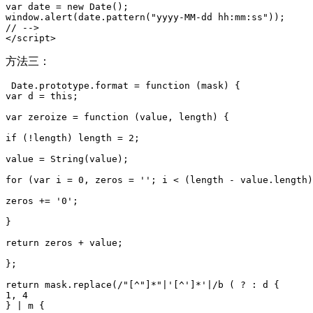
var date = new Date();

window.alert(date.pattern("yyyy-MM-dd hh:mm:ss"));

// -->

</script>
方法三：
 Date.prototype.format = function (mask) {

var d = this;

var zeroize = function (value, length) {

if (!length) length = 2;

value = String(value);

for (var i = 0, zeros = ''; i < (length - value.length)
zeros += '0';

}

return zeros + value;

};

return mask.replace(/"[^"]*"|'[^']*'|/b ( ? : d {

1, 4

} | m {
