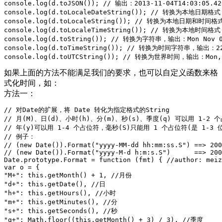
console.log(d.toJSON()); // 输出：2013-11-04T14:03:05.420
console.log(d.toLocaleDateString()); // 转换为本地日
console.log(d.toLocaleString()); // 转换为本地日期和时
console.log(d.toLocaleTimeString()); // 转换为本地时
console.log(d.toString()); // 转换为字符串，输出：Mon Nov 0
console.log(d.toTimeString()); // 转换为时间字符串，输出：22
console.log(d.toUTCString()); // 转换为世界时间，输出：Mon, 0
如果上面的方法不能满足我们的要求，也可以自定义函数来格
式化时间，如：
方法一：
// 对Date的扩展，将 Date 转化为指定格式的String

// 月(M)、日(d)、小时(h)、分(m)、秒(s)、季度(q) 可以用 1-2 个
// 年(y)可以用 1-4 个占位符，毫秒(S)只能用 1 个占位符(是 1-3 位
// 例子：

// (new Date()).Format("yyyy-MM-dd hh:mm:ss.S") ==> 200
// (new Date()).Format("yyyy-M-d h:m:s.S")      ==> 200
Date.prototype.Format = function (fmt) { //author: meiz
var o = {

"M+": this.getMonth() + 1, //月份

"d+": this.getDate(), //日

"h+": this.getHours(), //小时

"m+": this.getMinutes(), //分

"s+": this.getSeconds(), //秒

"q+": Math.floor((this.getMonth() + 3) / 3), //季度
