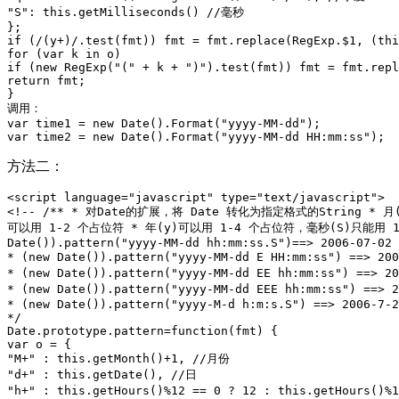
"S": this.getMilliseconds() //毫秒

};

if (/(y+)/.test(fmt)) fmt = fmt.replace(RegExp.$1, (thi
for (var k in o)

if (new RegExp("(" + k + ")").test(fmt)) fmt = fmt.repl
return fmt;

}

调用：

var time1 = new Date().Format("yyyy-MM-dd");

方法二：
<script language="javascript" type="text/javascript">

<!-- /** * 对Date的扩展，将 Date 转化为指定格式的String * 月
可以用 1-2 个占位符 * 年(y)可以用 1-4 个占位符，毫秒(S)只能用 1 个
Date()).pattern("yyyy-MM-dd hh:mm:ss.S")==> 2006-07-02 
* (new Date()).pattern("yyyy-MM-dd E HH:mm:ss") ==> 200
* (new Date()).pattern("yyyy-MM-dd EE hh:mm:ss") ==> 2
* (new Date()).pattern("yyyy-MM-dd EEE hh:mm:ss") ==> 
* (new Date()).pattern("yyyy-M-d h:m:s.S") ==> 2006-7-2
*/

Date.prototype.pattern=function(fmt) {

var o = {

"M+" : this.getMonth()+1, //月份

"d+" : this.getDate(), //日

"h+" : this.getHours()%12 == 0 ? 12 : this.getHours()%