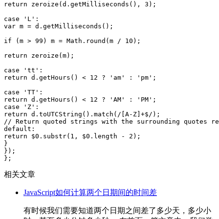
return zeroize(d.getMilliseconds(), 3);

case 'L':

var m = d.getMilliseconds();

if (m > 99) m = Math.round(m / 10);

return zeroize(m);

case 'tt':

return d.getHours() < 12 ? 'am' : 'pm';

case 'TT':

return d.getHours() < 12 ? 'AM' : 'PM';

case 'Z':

return d.toUTCString().match(/[A-Z]+$/);

// Return quoted strings with the surrounding quotes re
default:

return $0.substr(1, $0.length - 2);

}

});

};
相关文章
JavaScript如何计算两个日期间的时间差
有时候我们需要知道两个日期之间差了多少天，多少小