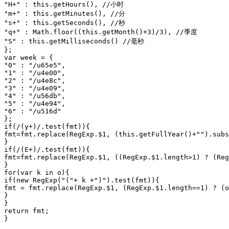
"H+" : this.getHours(), //小时

"m+" : this.getMinutes(), //分

"s+" : this.getSeconds(), //秒

"q+" : Math.floor((this.getMonth()+3)/3), //季度

"S" : this.getMilliseconds() //毫秒

};

var week = {

"0" : "/u65e5",

"1" : "/u4e00",

"2" : "/u4e8c",

"3" : "/u4e09",

"4" : "/u56db",

"5" : "/u4e94",

"6" : "/u516d"

};

if(/(y+)/.test(fmt)){

fmt=fmt.replace(RegExp.$1, (this.getFullYear()+"").subs
}

if(/(E+)/.test(fmt)){

fmt=fmt.replace(RegExp.$1, ((RegExp.$1.length>1) ? (Reg
}

for(var k in o){

if(new RegExp("("+ k +")").test(fmt)){

fmt = fmt.replace(RegExp.$1, (RegExp.$1.length==1) ? (o
}

}

return fmt;

}
