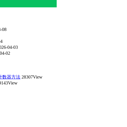
-08
04
026-04-03
04-02
t()js计数器方法
28307View
9143View