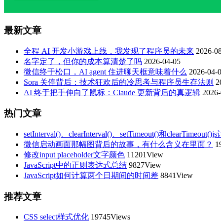
最新文章
全程 AI 开发小游戏上线，我发现了程序员的未来
2026-08
名字定了，但你的成本算清楚了吗
2026-04-05
微信终于松口，AI agent 住进聊天框意味着什么
2026-04-
Sora 关停背后：技术狂欢后的冷思考与程序员生存法则
2
AI 终于把手伸向了鼠标：Claude 更新背后的真逻辑
2026-
热门文章
setInterval()、clearInterval()、setTimeout()和clearTimeou
微信启动画面那幅图背后的故事，有什么含义在里面？
1
修改input placeholder文字颜色
11201View
JavaScript中的正则表达式总结
9827View
JavaScript如何计算两个日期间的时间差
8841View
推荐文章
CSS select样式优化
19745Views