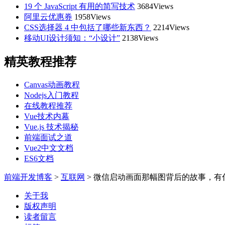
19 个 JavaScript 有用的简写技术
3684Views
阿里云优惠券
1958Views
CSS选择器 4 中包括了哪些新东西？
2214Views
移动UI设计须知：“小设计”
2138Views
精英教程推荐
Canvas动画教程
Nodejs入门教程
在线教程推荐
Vue技术内幕
Vue.js 技术揭秘
前端面试之道
Vue2中文文档
ES6文档
前端开发博客
>
互联网
>
微信启动画面那幅图背后的故事，有
关于我
版权声明
读者留言