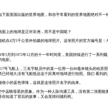
如下面英国出版的世界地图，和你平常看到的世界地图绝对不一
画面上的地球是正对非洲，而不是中国呢？
5千公里外拍摄的地球照片。这张照片的官方编号是：AS17-148
61年5月到1972年12月的十一年时间里，美国持续进行了一系
的电影。
波罗17号飞船上，三名宇航员中的某一位用一台80毫米镜头的哈
类已经很久没有飞船抵达这个距离对地球进行拍照。我们 看到
颗很小的蓝色弹珠，这就是这张照片名字的由来。
空中远眺母星的景象。作为一种人际沟通工具，没有第二张图能
等你知道了背后的故事，又会觉得闷骚到死。