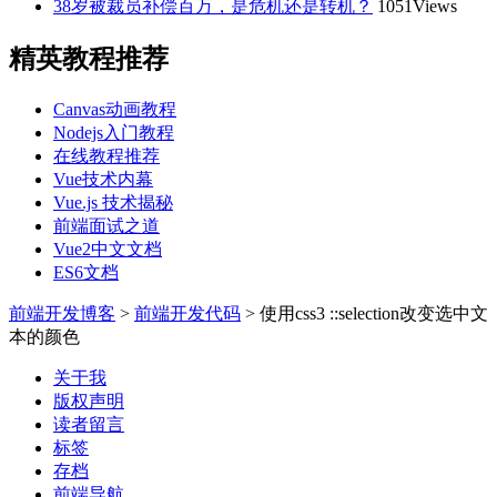
38岁被裁员补偿百万，是危机还是转机？
1051Views
精英教程推荐
Canvas动画教程
Nodejs入门教程
在线教程推荐
Vue技术内幕
Vue.js 技术揭秘
前端面试之道
Vue2中文文档
ES6文档
前端开发博客
>
前端开发代码
>
使用css3 ::selection改变选中文
本的颜色
关于我
版权声明
读者留言
标签
存档
前端导航