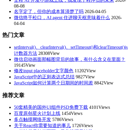
全程 AI 开发小游戏上线，我发现了程序员的未来
2026-
08-08
名字定了，但你的成本算清楚了吗
2026-04-05
微信终于松口，AI agent 住进聊天框意味着什么
2026-
04-04
热门文章
setInterval()、clearInterval()、setTimeout()和clearTimeout()js
计数器方法
28308View
微信启动画面那幅图背后的故事，有什么含义在里面？
19145View
修改input placeholder文字颜色
11202View
JavaScript中的正则表达式总结
9827View
JavaScript如何计算两个日期间的时间差
8842View
推荐文章
50套精美的国外UI组件PSD免费下载
4101Views
百度原创星火计划上线
1454Views
多点触摸网络开发
5786Views
关于React你需要知道的事儿
1726Views