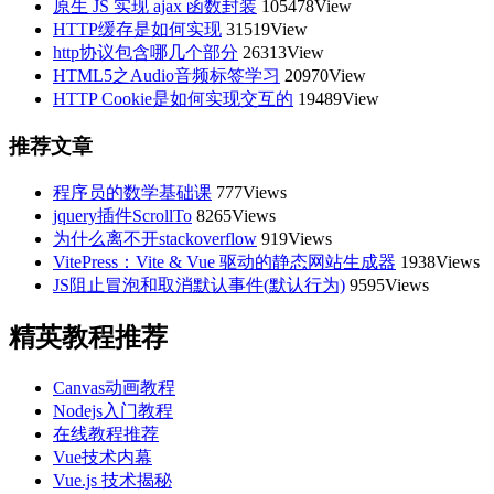
原生 JS 实现 ajax 函数封装
105478View
HTTP缓存是如何实现
31519View
http协议包含哪几个部分
26313View
HTML5之Audio音频标签学习
20970View
HTTP Cookie是如何实现交互的
19489View
推荐文章
程序员的数学基础课
777Views
jquery插件ScrollTo
8265Views
为什么离不开stackoverflow
919Views
VitePress：Vite & Vue 驱动的静态网站生成器
1938Views
JS阻止冒泡和取消默认事件(默认行为)
9595Views
精英教程推荐
Canvas动画教程
Nodejs入门教程
在线教程推荐
Vue技术内幕
Vue.js 技术揭秘