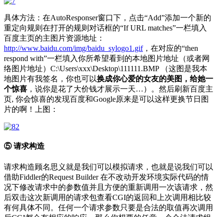
具体方法：在AutoResponser窗口下，点击“Add”添加一个新的
重定向规则在打开的规则对话框的“If URL matches”一栏填入
百度主页的主图片资源地址：
http://www.baidu.com/img/baidu_sylogo1.gif
，在对应的“then
respond with”一栏填入你所希望看到的本地图片地址（或者网
络图片地址）C:\Users\xxx\Desktop\111111.BMP （这图是我本
地图片有我签名，你也可以
换成你心爱的女友的美图，给她一
个惊喜
，说你是花了大价钱才展示一天…）。然后刷新百度主
页, 你会惊喜的发现百度和Google原来是可以这样更换节日图
片的啊！上图：
⑤ 请求构造
请求构造顾名思义就是我们可以模拟请求，也就是说我们可以
借助Fiddler的Request Builder 在不改动开发环境实际代码的情
况下修改请求中的参数值并且方便的重新调用一次该请求，然
后双击这次新调用的请求包查看CGI的返回和上次调用相比较
有何具体不同。任何一个请求参数只要是合法的取值再次调用