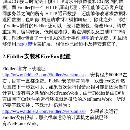
调试CGI接口时无法干预HTTP请求的参数值和CGI返回的数
据。而 Fiddler作一个 HTTP 调试代理，不但能够记录客户端
同服务器之间的所有 HTTP 通讯数据，还能够修改请求数据和
返回数据，也叫做“构造请求”和“模拟响应”。除此之外， 添加
了willow插件的Fiddler 还可以：统计数据包、修改Host、请求
重定向、编码转换、低网速模拟、断点调试以及过滤HTTP请
求…Fiddler包含了一个强大的基于事件
脚本
的子系统，并且能
够使用
.net框架
语言扩展。相信你已经迫不及待安装它了。
2.Fiddler安装和FireFox配置
Fiddler2官方下载地址：
http://www.fiddler2.com/Fiddler2/version.asp
，安装程序600KB左
右，目前一直都免费。Fiddler安装非常简单，双击.exe文件然
后直接下一步就可以，如果首次运行报错那很可能是因为当前
计算机没有与之匹配的.NetFrameWork，由于Fiddler是由C#语
言编写而C#软件的运行环境就是微软的.NetFrameWork，所以
还要下载安装，下载地址仍然为：
http://www.fiddler2.com/Fiddler2/version.asp
，如果首次运行
Fiddler没有报错，那么很幸运你的计算机之前就已经
有.NetFrameWork。