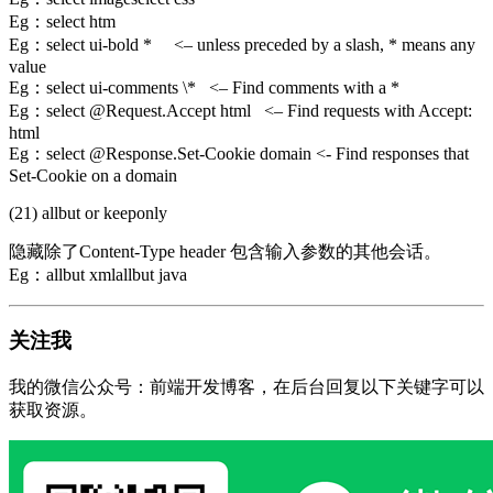
Eg：select htm
Eg：select ui-bold * <– unless preceded by a slash, * means any
value
Eg：select ui-comments \* <– Find comments with a *
Eg：select @Request.Accept html <– Find requests with Accept:
html
Eg：select @Response.Set-Cookie domain <- Find responses that
Set-Cookie on a domain
(21) allbut or keeponly
隐藏除了Content-Type header 包含输入参数的其他会话。
Eg：allbut xmlallbut java
关注我
我的微信公众号：前端开发博客，在后台回复以下关键字可以
获取资源。