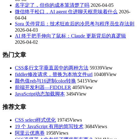
名字定了，但你的成本算清楚了吗
2026-04-05
微信终于松口，AI agent 住进聊天框意味着什么
2026-
04-04
Sora 关停背后：技术狂欢后的冷思考与程序员生存法则
2026-04-03
AI 终于把手伸向了鼠标：Claude 更新背后的真逻辑
2026-04-02
热门文章
CSS多行文字垂直居中的两种方法
59339View
fiddler修改请求，替换为本地文件url
10408View
颜色值rgb与16进制color转换
5415View
前端开发利器—FIDDLER
4050View
JavaScript动态加载脚本
3494View
推荐文章
CSS select样式优化
19745Views
19 个 JavaScript 有用的简写技术
3684Views
阿里云优惠券
1958Views