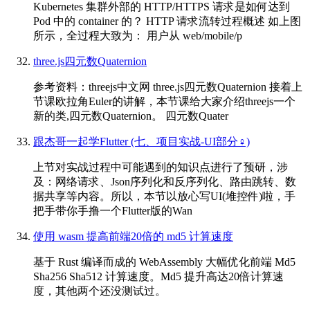
Kubernetes 集群外部的 HTTP/HTTPS 请求是如何达到
Pod 中的 container 的？ HTTP 请求流转过程概述 如上图
所示，全过程大致为： 用户从 web/mobile/p
three.js四元数Quaternion
参考资料：threejs中文网 three.js四元数Quaternion 接着上
节课欧拉角Euler的讲解，本节课给大家介绍threejs一个
新的类,四元数Quaternion。 四元数Quater
跟杰哥一起学Flutter (七、项目实战-UI部分‍♀️)
上节对实战过程中可能遇到的知识点进行了预研，涉
及：网络请求、Json序列化和反序列化、路由跳转、数
据共享等内容。所以，本节以放心写UI(堆控件)啦，手
把手带你手撸一个Flutter版的Wan
使用 wasm 提高前端20倍的 md5 计算速度
基于 Rust 编译而成的 WebAssembly 大幅优化前端 Md5
Sha256 Sha512 计算速度。Md5 提升高达20倍计算速
度，其他两个还没测试过。