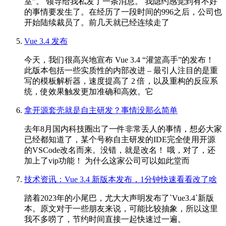
室”。 领导给我私发了一条消息。 我隐约感觉到有不好
的事情要发生了。在经历了一段时间的996之后，公司也
开始陆续裁员了。前几天就已经连续走了
Vue 3.4 发布
今天，我们很高兴地宣布 Vue 3.4 “灌篮高手”的发布！
此版本包括一些实质性的内部改进 – 最引人注目的是重
写的模板解析器，速度提高了 2 倍，以及重构的反应系
统，使效果触发更加准确和高效。它
拿开源套壳就是自主研发？事情没那么简单
去年8月国内科技圈出了一件非常丢人的事情，想必大家
已经都知道了，某个号称自主研发的IDE完全使用开源
的VSCode改名而来。没错，就是改名！ 哦，对了，还
加上了vip功能！ 为什么这家公司可以如此堂而
技术资讯：Vue 3.4 新版本发布，1分钟快速看看改了啥
踏着2023年的小尾巴，尤大大声明发布了`Vue3.4`新版
本。原文对于一些朋友来说，可能比较抽象，所以这里
我不多唠了，节约时间直接一起快速过一遍。