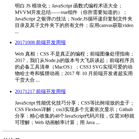
明白 JS 模块化；JavaScript 函数式编程术语大全；
MVVM开发总结——vue组件（你所需要知道的）；
JavaScript 之银弹の技法；Node.JS循环递归复制文件夹
目录及其子文件夹下的所有文件；应用canvas获取video
...
20171008 前端开发周报
Web 真相：CSS 不是真正的编程；前端图像处理指南；
2017，我们从Node.js的版本号大飞跃谈起；前端程序员
的必备工具清单（MacOS）；CSS3 SVG实现可爱的动
物哈士奇和狐狸动画；2017 年 10 月前端开发者超实用
干货大合 ...
20171217 前端开发周报
JavaScript 性能优化技巧分享；CSS等比例缩放的盒子；
CSS Flexbox详解；css3实现多个元素依次显示；Github
分享：精心收集的48个JavaScript代码片段，仅需30秒就
可理解；Web 动画帧率计算；用 Java ...