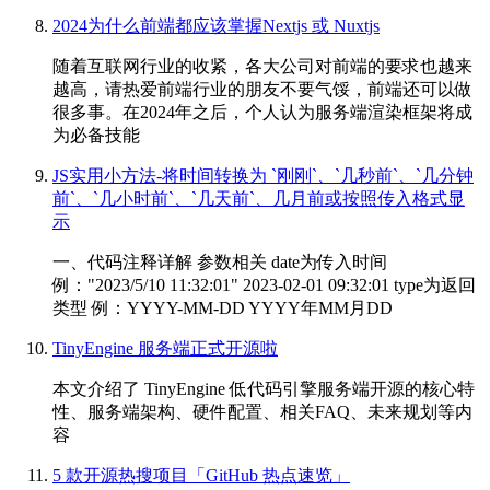
2024为什么前端都应该掌握Nextjs 或 Nuxtjs
随着互联网行业的收紧，各大公司对前端的要求也越来
越高，请热爱前端行业的朋友不要气馁，前端还可以做
很多事。在2024年之后，个人认为服务端渲染框架将成
为必备技能
JS实用小方法-将时间转换为 `刚刚`、`几秒前`、`几分钟
前`、`几小时前`、`几天前`、几月前或按照传入格式显
示
一、代码注释详解 参数相关 date为传入时间
例："2023/5/10 11:32:01" 2023-02-01 09:32:01 type为返回
类型 例：YYYY-MM-DD YYYY年MM月DD
TinyEngine 服务端正式开源啦
本文介绍了 TinyEngine 低代码引擎服务端开源的核心特
性、服务端架构、硬件配置、相关FAQ、未来规划等内
容
5 款开源热搜项目「GitHub 热点速览」