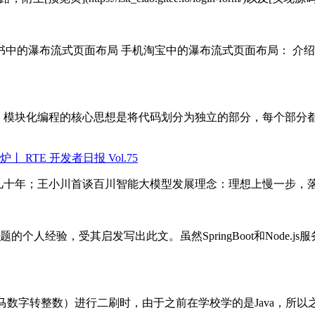
书中的瀑布流式页面布局 手机淘宝中的瀑布流式页面布局： 介
要的概念。模块化编程的核心思想是将代码划分为独立的部分，每个
TE 开发者日报 Vol.75
续几十年；王小川首谈百川智能大模型发展理念：理想上慢一步，
个人经验，受其启发写出此文。虽然SpringBoot和Node.
3.罗马数字转整数）进行二刷时，由于之前在学校学的是Java，所以