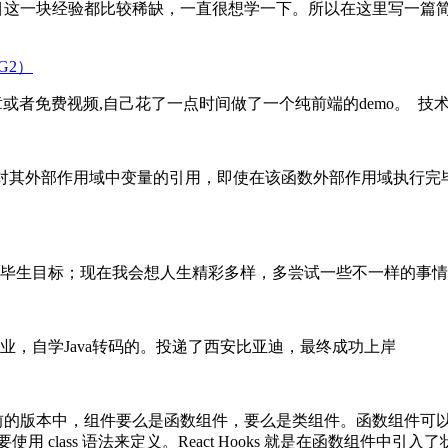
目这一块经验都比较稀缺，一直很想学一下。所以在这里写一篇
vG2）
者免费视频,自己花了一点时间做了一个纯前端的demo。 技术栈都是最新的:
数包含了对其外部作用域中变量的引用，即使在该函数外部作用域执
毕生目标；现在我会想人生精彩多样，多尝试一些不一样的事情
，自学Java转码的。投递了西安比亚迪，最终成功上岸
t 之前的版本中，组件要么是函数组件，要么是类组件。函数组件可以使
 class 语法来定义。React Hooks 就是在函数组件中引入了状