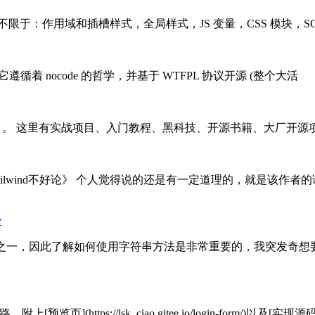
但不限于：作用域和插槽样式，全局样式，JS 变量，CSS 模块，SC
件库，它遵循着 nocode 的哲学，并基于 WTFPL 协议开源 (整个大活
的开源项目。 这里有实战项目、入门教程、黑科技、开源书籍、大厂开源项目等
ilwind不好论》 个人觉得说的还是有一定道理的，就是该作
少
的数据类型之一，因此了解如何使用字符串方法是非常重要的，我突
预览页](https://lsk_ciao.gitee.io/login-form/)以及[实现源码