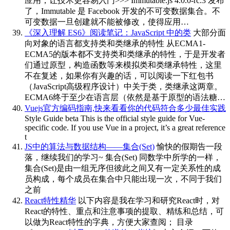
应用，让技术更容易入门>>> Immutable.js 4.0.0-rc.3 发布
了，Immutable 是 Facebook 开发的不可变数据集合。不
可变数据一旦创建就不能被修改，使得应用…
《深入理解 ES6》阅读笔记：JavaScript 中的类
大部分面
向对象的语言都支持类和类继承的特性 从ECMA1-
ECMA5的版本都不支持类和类继承的特性，于是开发者
们通过原型，构造函数等来模拟类和类继承特性，这里
不在复述，如果你有兴趣的话，可以阅读一下红包书
（JavaScript高级程序设计）中关于类，类继承这两章。
ECMA6终于至少在语言层（依然是基于原型的语法糖…
Vuejs官方编码指南,快来看看你的代码符合多少最佳实践
Style Guide beta This is the official style guide for Vue-
specific code. If you use Vue in a project, it’s a great reference
t
JS中的算法与数据结构——集合(Set)
愉快的假期告一段
落，继续我们的学习~ 集合(Set) 同数学中所学的一样，
集合(Set)是由一组无序但彼此之间又有一定关系性的成
员构成，每个成员在集合中只能出现一次，不同于我们
之前
React特性精华
以下内容是我在学习和研究React时，对
React的特性、重点和注意事项的提取、精练和总结，可
以做为React特性的字典，方便大家查阅； 目录