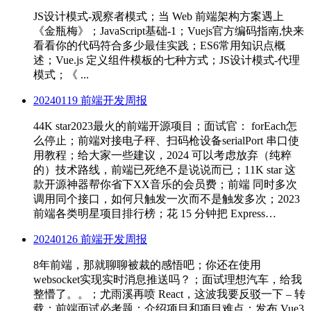
JS设计模式-观察者模式；当 Web 前端架构方案遇上
《金瓶梅》；JavaScript基础-1；Vuejs官方编码指南,快来
看看你的代码符合多少最佳实践；ES6常用知识点概
述；Vue.js 定义组件模板的七种方式；JS设计模式-代理
模式；《 ...
20240119 前端开发周报
44K star2023最火的前端开源项目；面试官： forEach怎
么停止；前端对接电子秤、扫码枪设备serialPort 串口使
用教程；给大家一些建议，2024 可以考虑放弃（纯粹
的）技术路线，前端已死绝不是说说而已；11K star 这
款开源神器帮你省下XX音乐的会员费；前端 同时多次
调用同个接口，如何只触发一次而不是触发多次；2023
前端各类明星项目排行榜；花 15 分钟把 Express…
20240126 前端开发周报
8年前端，那就聊聊被裁的感悟吧；你还在使用
websocket实现实时消息推送吗？；面试理想汽车，给我
整懵了。。；尤雨溪再喷 React，这波我要反驳一下 – 转
载；前端面试必考题：介绍项目和项目难点；发布 Vue3