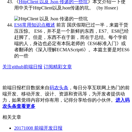
《
HttpClient 以及 Json 传递的一些坑
》本文介绍一下使
用中关于HttpClient以及Json传递的坑。
（by Hosee） ​​​
ES6常用知识点概述
前言 国庆假期已过一半，来篇干货
压压惊。 ES6，并不是一个新鲜的东西，ES7、ES8已经
赶脚了。但是，东西不在于新，而在于总结。每个学前
端的人，身边也必定有本阮老师的《ES6标准入门》或
者翻译的《深入理解ECMAScript6》。本篇主要是对ES6
的一些
关注github前端日报
订阅精彩文章
前端日报栏目数据来自
码农头条
，每日分享互联网上热门的前
端开发、移动开发、设计、资源和资讯等，为开发者提供动
力，如果觉得内容对你有用，记得分享给你的小伙伴。
进入码
农头条查看更多
相关文章
20171008 前端开发日报