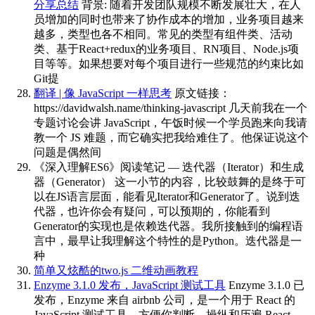
分享总结
背景: 随着开发团队规模不断发展壮大，在人
员增加的同时也带来了协作成本的增加，业务项目越来
越多，类型也各不相同。常见的类型有组件类、活动
类、基于React+redux的业务项目、RN项目、Node.js项
目等等。如果想要对每个项目进行一些规范的约束比如
Git提
翻译 | 像 JavaScript 一样思考
原文链接：
https://davidwalsh.name/thinking-javascript 几天前我在一个
专题讨论会讲 JavaScript，午饭时候一个学员跑来向我请
教一个 JS 难题，而它确实把我给难住了。他保证说这个
问题是偶然间
《深入理解ES6》阅读笔记 — 迭代器（Iterator）和生成
器（Generator）
这一小节的内容，比较鼓舞的是终于可
以在JS语言层面，能看见Iterator和Generator了。说到迭
代器，也许你会有疑问，可以预期的，你能看到
Generator的实现也是依赖迭代器。我所接触到的编程语
言中，最早让我理解这个特性的是Python。迭代器是一
种
简单又炫酷的two.js 二维动画教程
Enzyme 3.1.0 发布，JavaScript 测试工具
Enzyme 3.1.0 已
发布，Enzyme 来自 airbnb 公司，是一个用于 React 的
JavaScript 测试工具，方便你判断、操纵和历遍 React