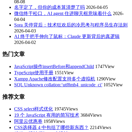
08-08
名字定了，但你的成本算清楚了吗
2026-04-05
微信终于松口，AI agent 住进聊天框意味着什么
2026-
04-04
Sora 关停背后：技术狂欢后的冷思考与程序员生存法则
2026-04-03
AI 终于把手伸向了鼠标：Claude 更新背后的真逻辑
2026-04-02
热门文章
JavaScript操作insertBefore和appendChild
1747View
TypeScript使用手册
1551View
Xampp Apache修改配置支持多个虚拟机
1290View
SQL Unknown collation:‘utf8mb4_unicode_ci’
1052View
推荐文章
CSS select样式优化
19745Views
19 个 JavaScript 有用的简写技术
3684Views
阿里云优惠券
1958Views
CSS选择器 4 中包括了哪些新东西？
2214Views