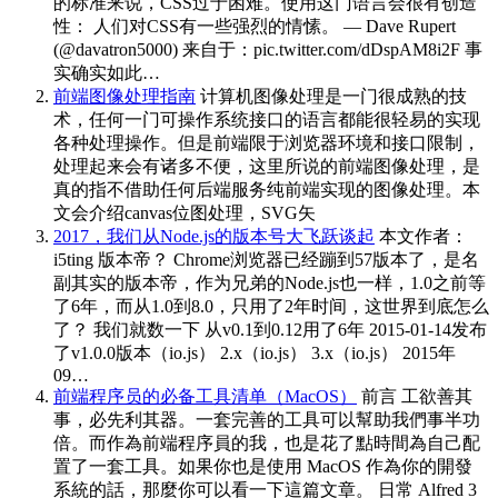
的标准来说，CSS过于困难。使用这门语言会很有创造
性： 人们对CSS有一些强烈的情愫。 — Dave Rupert
(@davatron5000) 来自于：pic.twitter.com/dDspAM8i2F 事
实确实如此…
前端图像处理指南
计算机图像处理是一门很成熟的技
术，任何一门可操作系统接口的语言都能很轻易的实现
各种处理操作。但是前端限于浏览器环境和接口限制，
处理起来会有诸多不便，这里所说的前端图像处理，是
真的指不借助任何后端服务纯前端实现的图像处理。本
文会介绍canvas位图处理，SVG矢
2017，我们从Node.js的版本号大飞跃谈起
本文作者：
i5ting 版本帝？ Chrome浏览器已经蹦到57版本了，是名
副其实的版本帝，作为兄弟的Node.js也一样，1.0之前等
了6年，而从1.0到8.0，只用了2年时间，这世界到底怎么
了？ 我们就数一下 从v0.1到0.12用了6年 2015-01-14发布
了v1.0.0版本（io.js） 2.x（io.js） 3.x（io.js） 2015年
09…
前端程序员的必备工具清单（MacOS）
前言 工欲善其
事，必先利其器。一套完善的工具可以幫助我們事半功
倍。而作為前端程序員的我，也是花了點時間為自己配
置了一套工具。如果你也是使用 MacOS 作為你的開發
系統的話，那麼你可以看一下這篇文章。 日常 Alfred 3