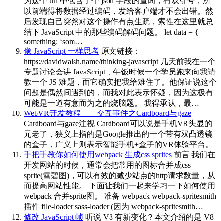
为这个 url 中包含了个 json 字段的查询，有双引号，所
以前端得将数据经过编码，发给客户端才不会出错。然
后发现自己突然对这个操作有点生疏，索性在这里就总
结下 JavaScript 中的那些编码解码问题。 let data = {
something: ‘som…
像 JavaScript 一样思考
原文链接：
https://davidwalsh.name/thinking-javascript 几天前我在一个
专题讨论会讲 JavaScript，午饭时候一个学员跑来向我请
教一个 JS 难题，而它确实把我给难住了。他保证说这个
问题是偶然间遇到的，而我对此表示怀疑，因为这极有
可能是一道有意而为之的烧脑题。 我得承认，最…
WebVR开发教程——交互事件之Cardboard与gaze
Cardboard与gaze注视 Cardboard可以说是手机VR头显的
元老了，狭义上指的是Google推出的一个带有双凸透镜
的盒子，广义上则表示智能手机+盒子的VR体验平台。
手把手教你如何使用webpack 生成css sprites
前言 我们在
开发网站的时候，通常会把常用的图标合并成css
sprite(雪碧图)，可以有效的减少站点的http请求数量，从
而提高网站性能。 下面让我们一起来学习一下如何使用
webpack 合并sprite图。 准备 webpack webpack-spritesmith
插件 file-loader sass-loader (因为 webpack-spritesmith…
修改 JavaScript 帧
听说 V8 有新变化？本文介绍的是 V8