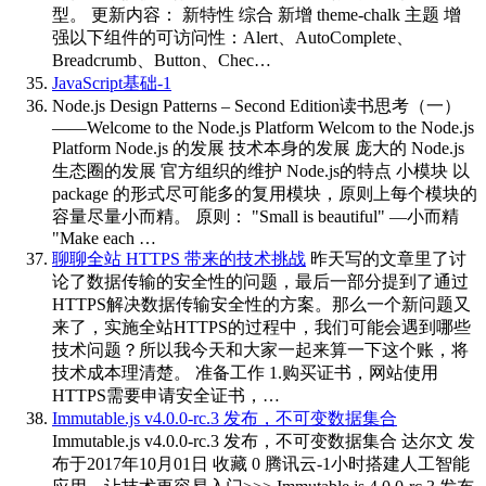
型。 更新内容： 新特性 综合 新增 theme-chalk 主题 增
强以下组件的可访问性：Alert、AutoComplete、
Breadcrumb、Button、Chec…
JavaScript基础-1
Node.js Design Patterns – Second Edition读书思考（一）
——Welcome to the Node.js Platform
Welcom to the Node.js
Platform Node.js 的发展 技术本身的发展 庞大的 Node.js
生态圈的发展 官方组织的维护 Node.js的特点 小模块 以
package 的形式尽可能多的复用模块，原则上每个模块的
容量尽量小而精。 原则： "Small is beautiful" —小而精
"Make each …
聊聊全站 HTTPS 带来的技术挑战
昨天写的文章里了讨
论了数据传输的安全性的问题，最后一部分提到了通过
HTTPS解决数据传输安全性的方案。那么一个新问题又
来了，实施全站HTTPS的过程中，我们可能会遇到哪些
技术问题？所以我今天和大家一起来算一下这个账，将
技术成本理清楚。 准备工作 1.购买证书，网站使用
HTTPS需要申请安全证书，…
Immutable.js v4.0.0-rc.3 发布，不可变数据集合
Immutable.js v4.0.0-rc.3 发布，不可变数据集合 达尔文 发
布于2017年10月01日 收藏 0 腾讯云-1小时搭建人工智能