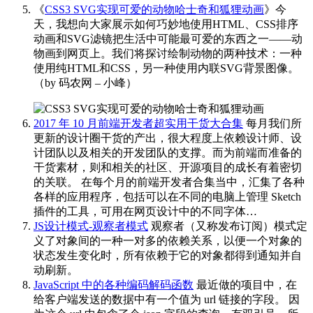
《
CSS3 SVG实现可爱的动物哈士奇和狐狸动画
》今
天，我想向大家展示如何巧妙地使用HTML、CSS排序
动画和SVG滤镜把生活中可能最可爱的东西之一——动
物画到网页上。我们将探讨绘制动物的两种技术：一种
使用纯HTML和CSS，另一种使用内联SVG背景图像。
（by 码农网 – 小峰） ​​​
2017 年 10 月前端开发者超实用干货大合集
每月我们所
更新的设计圈干货的产出，很大程度上依赖设计师、设
计团队以及相关的开发团队的支撑。而为前端而准备的
干货素材，则和相关的社区、开源项目的成长有着密切
的关联。 在每个月的前端开发者合集当中，汇集了各种
各样的应用程序，包括可以在不同的电脑上管理 Sketch
插件的工具，可用在网页设计中的不同字体…
JS设计模式-观察者模式
观察者（又称发布订阅）模式定
义了对象间的一种一对多的依赖关系，以便一个对象的
状态发生变化时，所有依赖于它的对象都得到通知并自
动刷新。
JavaScript 中的各种编码解码函数
最近做的项目中，在
给客户端发送的数据中有一个值为 url 链接的字段。 因