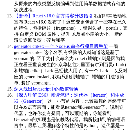
从原来的内嵌类型反馈编码到使用简单数据结构存储的
实践过程。
【翻译】React v16.0 官方博客升级指引
我们非常激动地
宣布 React v16.0 发布了！这些变更包含了一些存在已久
的特性，包括碎片（fragments），错误边界，portals，支
持 自定义 DOM 属性，提升 以及减小库的大小。 新的
渲染返回类型：碎片和字
generator-criket: 一个 Node.js 命令行项目脚手架
一看
generator-criket 这个名字,有经验的人就知道这是基于
yeoman 的. 至于为什么命名为 criket (蛐蛐)? 则是因为我
正在看王世襄先生的<京华忆往>,里面有讲到百灵( Lark)
和蛐蛐( criket). Lark 已经被人用了, 有一个 Lark.js 以及对
应的 generator-lark, 我就只能用蛐蛐了. 蛐蛐的用法很简
单, 装好 yeoman(n…
深入浅出Javascript中的数值转换
《深入理解 ES6》阅读笔记：迭代器（Iterator）和生成
器（Generator）
这一小节的内容，比较鼓舞的是终于可
以在JS语言层面，能看见Iterator和Generator了。说到迭
代器，也许你会有疑问，可以预期的，你能看到
Generator的实现也是依赖迭代器。我所接触到的编程语
言中，最早让我理解这个特性的是Python。迭代器是一