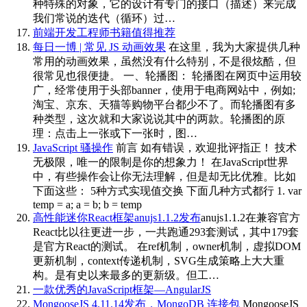
种特殊的对象，它的设计有专门的接口（描述）来完成
我们常说的迭代（循环）过…
前端开发工程师书籍值得推荐
每日一博 | 常见 JS 动画效果
在这里，我为大家提供几种
常用的动画效果，虽然没有什么特别，不是很炫酷，但
很常见也很便捷。 一、轮播图： 轮播图在网页中运用较
广，经常使用于头部banner，使用于电商网站中，例如;
淘宝、京东、天猫等购物平台都少不了。而轮播图有多
种类型，这次就和大家说说其中的两款。轮播图的原
理：点击上一张或下一张时，图…
JavaScript 骚操作
前言 如有错误，欢迎批评指正！ 技术
无极限，唯一的限制是你的想象力！ 在JavaScript世界
中，有些操作会让你无法理解，但是却无比优雅。比如
下面这些： 5种方式实现值交换 下面几种方式都行 1. var
temp = a; a = b; b = temp
高性能迷你React框架anujs1.1.2发布
anujs1.1.2在兼容官方
React比以往更进一步，一共跑通293套测试，其中179套
是官方React的测试。 在ref机制，owner机制，虚拟DOM
更新机制，context传递机制，SVG生成策略上大大重
构。是有史以来最多的更新级。但工…
一款优秀的JavaScript框架—AngularJS
MongooseJS 4.11.14发布，MongoDB 连接包
MongooseJS