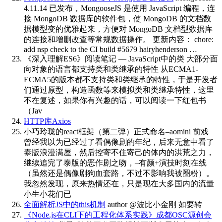
4.11.14 已发布，MongooseJS 是使用 JavaScript 编程，连
接 MongoDB 数据库的软件包，使 MongoDB 的文档数
据模型变的优雅起来，方便对 MongoDB 文档型数据库
的连接和增删改查等常规数据操作。 更新内容： chore:
add nsp check to the CI build #5679 hairyhenderson …
《深入理解ES6》阅读笔记 — JavaScript中的类
大部分面
向对象的语言都支持类和类继承的特性 从ECMA1-
ECMA5的版本都不支持类和类继承的特性，于是开发者
们通过原型，构造函数等来模拟类和类继承特性，这里
不在复述，如果你有兴趣的话，可以阅读一下红包书
（Jav
HTTP库Axios
小巧玲珑的react框架（第二弹）正式命名–aomini
前戏
曾经我以为已经过了看偶像剧的年纪，后来无意中看了
泰版浪漫满屋，然后控寄不住寄己的体内的洪荒之力，
继续追完了泰版的恶作剧之吻，–有颜+演技时刻在线
（虽然还是偶像剧狗血套路，不过不影响我被圈粉）。
我忽然发现，原来热情还在，只是现在大多国内的流量
小生小花们已
全面解析JS中的this机制
author @波比小金刚 如要转
《Node.js在CLI下的工程化体系实践》成都OSC源创会