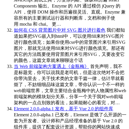
Components 输出。Enzyme 的 API 通过模仿 jQuery 的
API ，使得 DOM 操作和历遍很灵活、直观。Enzyme 兼
容所有的主要测试运行器和判断库，文档和例子使
用 mocha 和 chai。 更…
如何在 CSS 背景图片中对 SVG 图片进行着色
我们都知
道如果把SVG嵌入到html中，可以使用fill来对SVG图片
进行颜色填充；如果你使用css中的背景图片来引用SVG
图片，那就无法使用fill来对SVG进行颜色填充。那还有
其它的方法既要使用背景图片来引用SVG，又要改变它
的颜色，这篇文章就来聊聊这个话
当 Web 前端架构方案遇上《金瓶梅》
首先声明，我不
是标题党，你可以说我是老司机，但是这次绝对不会把
你带沟里去，关于技术类的文章千篇一律，估计早就看
烦了，不妨细细品味这篇文章，带你认识一个不一样的
web前端世界，文章主要结合金瓶梅中的人物属性和web
前端架构的模块划分关系，分享一个关于我对web前端
架构的一点点别致的看法，如果能耐心的看完，对…
Element 2.0.0-alpha.1 发布，基于 Vue 2.0 的组件库
Element 2.0.0-alpha.1 已发布，Element 是饿了么开源的一
套为开发者、设计师和产品经理准备的基于 Vue 2.0 的
组件库，提供了配套设计资源，帮助你的网站快速成