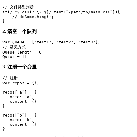
// 文件类型判断

if(/.*\.css(?=\?|$)/.test(“/path/to/main.css”)){

    // doSomething();

2. 清空一个队列
var Queue = ["test1", "test2", "test3"];

// 常见方式

Queue.length = 0;

3. 注册一个变量
// 注册

var repos = {};

repos[“a”] = {

   name: “a”,

   content: {}

};

repos[“b”] = {

   name: “b”,

   content: {}
