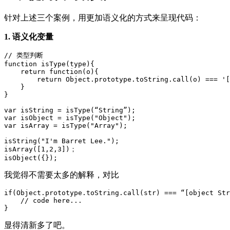
针对上述三个案例，用更加语义化的方式来呈现代码：
1. 语义化变量
// 类型判断

function isType(type){

    return function(o){

        return Object.prototype.toString.call(o) === '[
    }

}

var isString = isType(“String”);

var isObject = isType("Object");

var isArray = isType("Array");

isString("I'm Barret Lee.");

isArray([1,2,3])；

我觉得不需要太多的解释，对比
if(Object.prototype.toString.call(str) === “[object Str
    // code here...

显得清新多了吧。