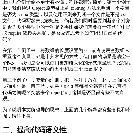
上面几个例子倒不至于看不懂，程序都特别简单，第一个例子
中，我们通过 Object 原型链上的 toString 方法来判断一个变量
是否为 string 类型，以及使用正则来判断一个文件是不是 css
文件。代码写起来比较轻松，倘若我们同时需要判断多个对象
是否为多个类型中的一种呢？再比如我们需要在一串代码中提
取 require 依赖关系呢，是否应该思考下如何组织自己的代
码？
在第二个例子中，将数组的长度设置为 0，或者使用空数组来
重置这个变量，都是十分常见的方式，但目前的场景是清空一
个队列，我们是否可以使用更加语义化的形式来呈现？比如我
们只需要清空该队列的前五个和后三个 item 呢？
第三个例子中，变量的注册，把一堆注册放在一起，上面的形
式确实也是一目了然，如果 a b c d 等都是分隔穿插在几百行
代码之间呢？突然来个 repos[“x”] 这样是否显得有些不太直
观。
为了说明本文所倡导的思想，上面的几个解释都有些含糊和牵
强，请往下看。
二、提高代码语义性