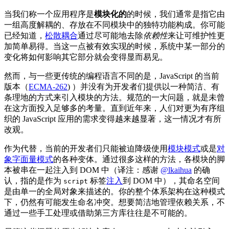
当我们称一个应用程序是
模块化的
的时候，我们通常是指它由
一组高度解耦的、存放在不同模块中的独特功能构成。你可能
已经知道，
松散耦合
通过尽可能地去除
依赖性
来让可维护性更
加简单易得。当这一点被有效实现的时候，系统中某一部分的
变化将如何影响其它部分就会变得显而易见。
然而，与一些更传统的编程语言不同的是，JavaScript 的当前
版本（
ECMA-262
) ）并没有为开发者们提供以一种简洁、有
条理地的方式来引入模块的方法。规范的一大问题，就是未曾
在这方面投入足够多的考量。直到近年来，人们对更为有序组
织的 JavaScript 应用的需求变得越来越显著，这一情况才有所
改观。
作为代替，当前的开发者们只能被迫降级使用
模块模式
或是
对
象字面量模式
的各种变体。通过很多这样的方法，各模块的脚
本被串在一起注入到 DOM 中
（译注：感谢
@lkaihua
的确
认，指的是作为
标签
注入
到 DOM 中）
，其命名空间
script
是由单一的全局对象来描述的。你的整个体系架构在这种模式
下，仍然有可能发生命名冲突。想要简洁地管理依赖关系，不
通过一些手工处理或借助第三方库往往是不可能的。