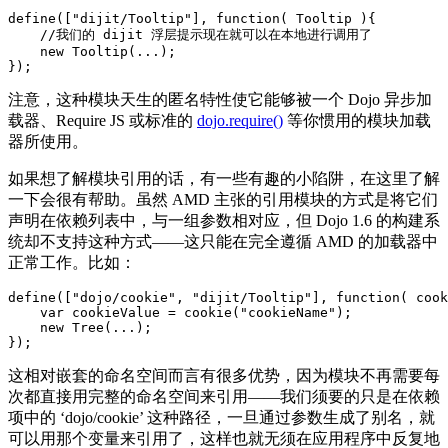
define(["dijit/Tooltip"], function( Tooltip ){

    //我们的 dijit 浮层提示现在就可以在本地进行调用了

    new Tooltip(...);

注意，这种模块天生的匿名特性使它能够被一个 Dojo 异步加
载器、Require JS 或标准的
dojo.require()
等你惯用的模块加载
器所使用。
如果想了解模块引用的话，有一些有趣的小陷阱，在这里了解
一下会很有帮助。虽然 AMD 主张的引用模块的方式是将它们
声明在依赖列表中，与一组参数相对应，但 Dojo 1.6 的构建系
统却不支持这种方式——这只能在完全遵循 AMD 的加载器中
正常工作。比如：
define(["dojo/cookie", "dijit/Tooltip"], function( cook
    var cookieValue = cookie("cookieName"); 

    new Tree(...); 

这相对嵌套的命名空间而言有很多优势，因为模块不再需要每
次都直接用完整的命名空间来引用——我们须要的只是在依赖
项中的 ‘dojo/cookie’ 这种路径，一旦通过参数生成了别名，就
可以用那个变量来引用了，这样也就无须在应用程序中反复地