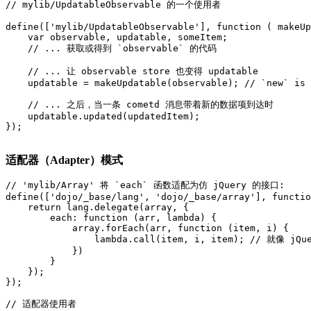
// mylib/UpdatableObservable 的一个使用者

define(['mylib/UpdatableObservable'], function ( makeUp
    var observable, updatable, someItem;

    // ... 获取或得到 `observable` 的代码

    // ... 让 observable store 也变得 updatable

    updatable = makeUpdatable(observable); // `new` is 
    // ... 之后，当一条 cometd 消息带着新的数据项到达时

    updatable.updated(updatedItem);

});

适配器（Adapter）模式
// 'mylib/Array' 将 `each` 函数适配为仿 jQuery 的接口:

define(['dojo/_base/lang', 'dojo/_base/array'], functio
    return lang.delegate(array, {

        each: function (arr, lambda) {

            array.forEach(arr, function (item, i) {

                lambda.call(item, i, item); // 就像 jQue
            })

        }

    });

});

// 适配器使用者
