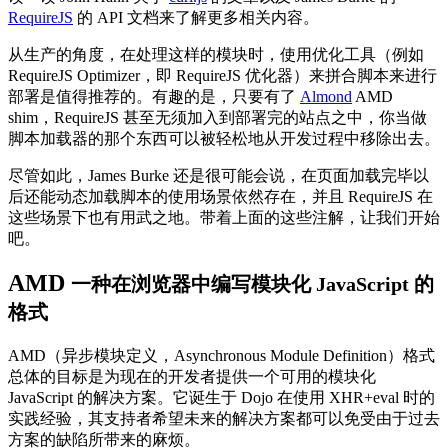
RequireJS
的 API 文档来了解更多相关内容。
从生产的角度，在处理这样的模块时，使用优化工具（例如
RequireJS Optimizer，即 RequireJS 优化器）来拼合脚本来进行
部署是值得推荐的。有趣的是，只要有了
Almond
AMD
shim，RequireJS 甚至无须加入到部署完的站点之中，你当做
脚本加载器的那个东西可以被轻松地从开发过程中移除出去。
尽管如此，James Burke 还是很可能会说，在页面加载完毕以
后还能动态加载脚本的使用场景依然存在，并且 RequireJS 在
这些场景下也有用武之地。带着上面的这些注解，让我们开始
吧。
AMD
一种在浏览器中编写模块化 JavaScript 的
格式
AMD（异步模块定义，Asynchronous Module Definition）格式
总体的目标是为现在的开发者提供一个可用的模块化
JavaScript 的解决方案。它诞生于 Dojo 在使用 XHR+eval 时的
实践经验，其支持者希望未来的解决方案都可以免受由于过去
方案的缺陷所带来的麻烦。