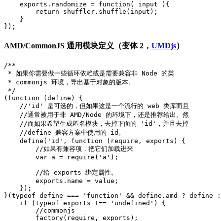
    exports.randomize = function( input ){

        return shuffler.shuffle(input);

    }

AMD/CommonJS 通用模块定义（变体 2，
UMDjs
）
/**

 * 如果你需要做一些循环依赖或是需要兼容非 Node 的类

 * commonjs 环境，导出基于对象的版本。

 */

(function (define) {

    //'id' 是可选的，但如果这是一个流行的 web 类库而且

    //通常被用于非 AMD/Node 的环境下，还是推荐给出。然

    //而如果希望生成匿名模块，去掉下面的 'id'，并且去掉

    //define 兼容方案中使用的 id。

    define('id', function (require, exports) {

        //如果有兼容项，把它们加载进来

        var a = require('a');

        //给 exports 绑定属性。

        exports.name = value;

    });

}(typeof define === 'function' && define.amd ? define :
    if (typeof exports !== 'undefined') {

        //commonjs

        factory(require, exports);
