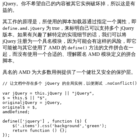
jQuery。你不希望自己的内容被其它实例破坏掉，所以这是有
益的。
其工作的原理是，所使用的脚本加载器通过指定一个属性，即
为 true，来标明自己可以支持多个 jQuery
define.amd.jQuery
版本。如果有兴趣了解特定的实现细节的话，我们可以将
jQuery 注册为一个具名模块，因为可能会有这样的风险，即它
可能被与其它使用了 AMD 的
方法的文件拼合在一
define()
起，而没有使用一个合适的、理解匿名 AMD 模块定义的拼合
脚本。
具名的 AMD 为大多数用例提供了一个健壮又安全的保护层。
// 让文档中存在多个 jQuery 的全局实例，以便测试 .noConflict()

var jQuery = this.jQuery || "jQuery", 

$ = this.$ || "$",

originaljQuery = jQuery,

original$ = $,

amdDefined;

define(['jquery'] , function ($) {

    $('.items').css('background','green');

    return function () {};

});
