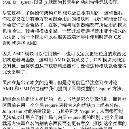
比如
io
、
system
以及
js
就因为其天生的功能特性无法实现。
尽管这样，了解如何架构 CJS 模块还是很有用的，这样当我
们在定义在所有地方都可能会用到的模块时，我们就能更好地
体会它们是否合适了。在客户端与服务器端都有所应用的模块
包括验证、转换和模板引擎。一些开发者选择使用哪个格式的
方法是，当一个模块可以在服务器端环境中使用时选择 CJS，
否则就选择 AMD。
因为 AMD 模块可以使用插件，也可以定义更细粒度的东西比
如构造器与函数，这时用 AMD 就有意义了。CJS 模块只能定
义对象。当你试图从中获取构造器时，处理这种模块就会变得
冗长乏味了。
虽然在超出了本文的范围，但是你可能已经注意到在讨论
AMD 和 CMJ 的过程中我们提到了不同类型的 ‘require’ 方法。
相似命名约定让人担忧的一点，当然是它会导致混乱。而且社
区目前在用一个全局 require 函数带来的优缺点上尚有分歧。
John Hann 对此的建议是，与其称它为 ‘require’，从而很可能
无法成功让用户了解全局与内层 require 间的区别，把全局加
载器方法重命名为别的东西反而会更有意义（例如这个类库的