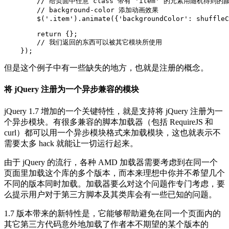
        // 给页面中任意 class 带有 'item' 的元素用随机得到的颜
        // background-color 添加动画效果

        $('.item').animate({'backgroundColor': shuffleC
        return {};

        // 我们返回的东西可以被其它模块所使用

但是这个例子中有一些缺失的地方，也就是注册的概念。
将 jQuery 注册为一个异步兼容的模块
jQuery 1.7 增加的一个关键特性，就是支持将 jQuery 注册为一
个异步模块。有很多兼容的脚本加载器（包括 RequireJS 和
curl）都可以用一个异步模块格式来加载模块，这也就表示不
需要太多 hack 就能让一切运行起来。
由于 jQuery 的流行，各种 AMD 加载器需要考虑到在同一个
页面里加载这个库的多个版本，而本来理想中你并不希望几个
不同的版本同时加载。加载器要么对这个问题作专门考虑，要
么提示用户对于第三方脚本及其类库会有一些已知的问题。
1.7 版本带来的新特性是，它能够帮助避免在同一个页面内的
其它第三方代码意外地加载了作者本不期望的某个版本的