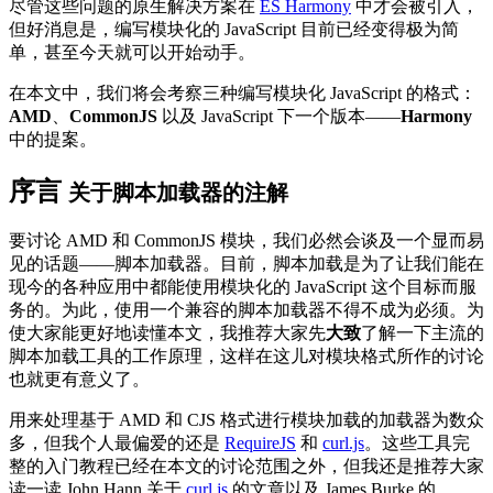
尽管这些问题的原生解决方案在
ES Harmony
中才会被引入，
但好消息是，编写模块化的 JavaScript 目前已经变得极为简
单，甚至今天就可以开始动手。
在本文中，我们将会考察三种编写模块化 JavaScript 的格式：
AMD
、
CommonJS
以及 JavaScript 下一个版本——
Harmony
中的提案。
序言
关于脚本加载器的注解
要讨论 AMD 和 CommonJS 模块，我们必然会谈及一个显而易
见的话题——脚本加载器。目前，脚本加载是为了让我们能在
现今的各种应用中都能使用模块化的 JavaScript 这个目标而服
务的。为此，使用一个兼容的脚本加载器不得不成为必须。为
使大家能更好地读懂本文，我推荐大家先
大致
了解一下主流的
脚本加载工具的工作原理，这样在这儿对模块格式所作的讨论
也就更有意义了。
用来处理基于 AMD 和 CJS 格式进行模块加载的加载器为数众
多，但我个人最偏爱的还是
RequireJS
和
curl.js
。这些工具完
整的入门教程已经在本文的讨论范围之外，但我还是推荐大家
读一读 John Hann 关于
curl.js
的文章以及 James Burke 的