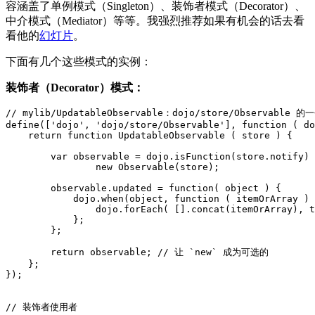
容涵盖了单例模式（Singleton）、装饰者模式（Decorator）、
中介模式（Mediator）等等。我强烈推荐如果有机会的话去看
看他的
幻灯片
。
下面有几个这些模式的实例：
装饰者（Decorator）模式：
// mylib/UpdatableObservable：dojo/store/Observable 
define(['dojo', 'dojo/store/Observable'], function ( do
    return function UpdatableObservable ( store ) {

        var observable = dojo.isFunction(store.notify) 
                new Observable(store);

        observable.updated = function( object ) {

            dojo.when(object, function ( itemOrArray ) 
                dojo.forEach( [].concat(itemOrArray), t
            };

        };

        return observable; // 让 `new` 成为可选的

    };

});

// 装饰者使用者
