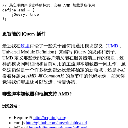
// 易实现的声明支持的标志，会被 AMD 加载器所使用

define.amd = {

    jQuery: true

};

更智能的 jQuery 插件
最近我在
这里
讨论了一些关于如何用通用模块定义（
UMD
，
Universal Module Definition）来编写 jQuery 的思路和例子。
UMD 定义那些既能在客户端又能在服务器端工作的模块，这
样的模块同时也能和目前可用的主流脚本加载器一同工作。虽
然这仍然是一个许多概念都还没最终确定的新领域，还是不妨
看看标题为
AMD 与 CommonJS
的章节中的代码示例。如果你
觉得我们哪里还可以改进，请告诉我。
哪些脚本加载器和框架支持 AMD?
浏览器端：
RequireJS
http://requirejs.org
curl.js
http://github.com/unscriptable/curl
bdLoad
http://bdframework.com/bdLoad