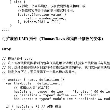
    } else {

        //创建一个全局函数。仅在代码没有依赖项、或

        //是依赖项符合下面的调用模式时可用。

        factory(function(value) {

            return window[value];

        }, (window[id] = {}));

    }

可扩展的 UMD 插件（Thomas Davis 和我自己修改的变体）
core.js
// 模块/插件 core

// 注：你在模块周围看到的包裹代码是用来让我们支持多个模块格式与规范

// 的，这须要把参数映射到某种特定格式所期望的样子。我们实际的模块功

// 能定义在下方，那里展示了一个具名模块和导出。

;(function ( name, definition ){

  var theModule = definition(),

      // 这被认为是“安全”的:

      hasDefine = typeof define === 'function' && defin
      // hasDefine = typeof define === 'function',

      hasExports = typeof module !== 'undefined' && mod
  if ( hasDefine ){ // AMD 模块
