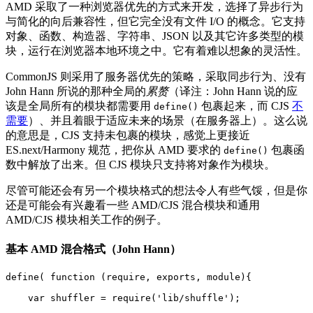
AMD 采取了一种浏览器优先的方式来开发，选择了异步行为
与简化的向后兼容性，但它完全没有文件 I/O 的概念。它支持
对象、函数、构造器、字符串、JSON 以及其它许多类型的模
块，运行在浏览器本地环境之中。它有着难以想象的灵活性。
CommonJS 则采用了服务器优先的策略，采取同步行为、没有
John Hann 所说的那种全局的
累赘
（译注：John Hann 说的应
该是全局所有的模块都需要用
包裹起来，而 CJS
不
define()
需要
）
、并且着眼于适应未来的场景（在服务器上）。这么说
的意思是，CJS 支持未包裹的模块，感觉上更接近
ES.next/Harmony 规范，把你从 AMD 要求的
包裹函
define()
数中解放了出来。但 CJS 模块只支持将对象作为模块。
尽管可能还会有另一个模块格式的想法令人有些气馁，但是你
还是可能会有兴趣看一些 AMD/CJS 混合模块和通用
AMD/CJS 模块相关工作的例子。
基本 AMD 混合格式（John Hann）
define( function (require, exports, module){

    var shuffler = require('lib/shuffle');
