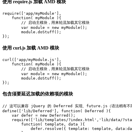
使用 require.js 加载 AMD 模块
require(['app/myModule'], 

    function( myModule ){

        // 启动主模块，用来轮流加载其它模块

        var module = new myModule();

        module.doStuff();

使用 curl.js 加载 AMD 模块
curl(['app/myModule.js'], 

    function( myModule ){

        // 启动主模块，用来轮流加载其它模块

        var module = new myModule();

        module.doStuff();

包含须要延迟加载的依赖项的模块
// 这可以兼容 jQuery 的 Deferred 实现、future.js（语法稍
define(['lib/Deferred'], function( Deferred ){

    var defer = new Deferred(); 

    require(['lib/templates/?index.html','lib/data/?sta
        function( template, data ){

            defer.resolve({ template: template, data:da