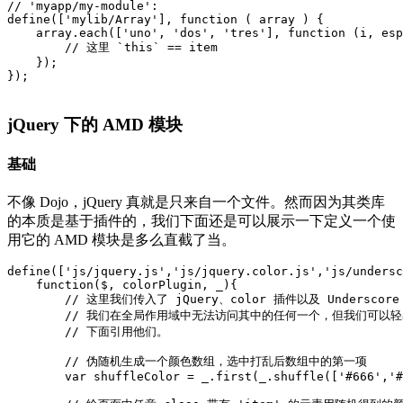
// 'myapp/my-module':

define(['mylib/Array'], function ( array ) {

    array.each(['uno', 'dos', 'tres'], function (i, esp
        // 这里 `this` == item

    });

});

jQuery 下的 AMD 模块
基础
不像 Dojo，jQuery 真就是只来自一个文件。然而因为其类库
的本质是基于插件的，我们下面还是可以展示一下定义一个使
用它的 AMD 模块是多么直截了当。
define(['js/jquery.js','js/jquery.color.js','js/undersc
    function($, colorPlugin, _){

        // 这里我们传入了 jQuery、color 插件以及 Underscore

        // 我们在全局作用域中无法访问其中的任何一个，但我们可以轻
        // 下面引用他们。

        // 伪随机生成一个颜色数组，选中打乱后数组中的第一项

        var shuffleColor = _.first(_.shuffle(['#666','#