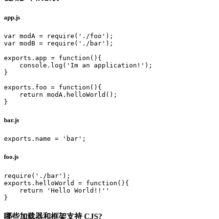
app.js
var modA = require('./foo');

var modB = require('./bar');

exports.app = function(){

    console.log('Im an application!');

}

exports.foo = function(){

    return modA.helloWorld();

bar.js
foo.js
require('./bar');

exports.helloWorld = function(){

    return 'Hello World!!''

哪些加载器和框架支持 CJS?