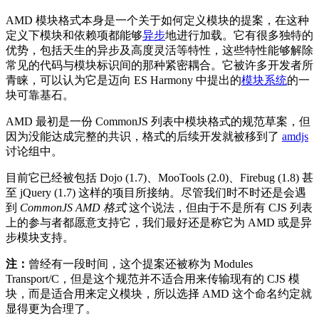
AMD 模块格式本身是一个关于如何定义模块的提案，在这种
定义下模块和依赖项都能够
异步
地进行加载。它有很多独特的
优势，包括天生的异步及高度灵活等特性，这些特性能够解除
常见的代码与模块标识间的那种紧密耦合。它被许多开发者所
青睐，可以认为它是迈向 ES Harmony 中提出的
模块系统
的一
块可靠基石。
AMD 最初是一份 CommonJS 列表中模块格式的规范草案，但
因为没能达成完整的共识，格式的后续开发就被移到了
amdjs
讨论组中。
目前它已经被包括 Dojo (1.7)、MooTools (2.0)、Firebug (1.8) 甚
至 jQuery (1.7) 这样的项目所接纳。尽管我们时不时还是会遇
到
CommonJS AMD 格式
这个说法，但由于不是所有 CJS 列表
上的参与者都愿意支持它，我们最好还是称它为 AMD 或是异
步模块支持。
注：
曾经有一段时间，这个提案还被称为 Modules
Transport/C，但是这个规范并不适合用来传输现有的 CJS 模
块，而是适合用来定义模块，所以选择 AMD 这个命名约定就
显得更为合理了。