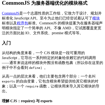
CommonJS
为服务器端优化的模块格式
CommonJS
是一个志愿性质的工作组，它致力于设计、规划并
标准化 JavaScript API。至今为止他们已经尝试着认可了
模块
标准以及
程序包
标准。CommonJS 的模块提案为在服务器端声
明模块指定了一个简单的 API。不像 AMD，它试图覆盖更宽
泛的方面比如 IO、文件系统、promise 模式等等。
入门
从结构的角度来看，一个 CJS 模块是一段可重用的
JavaScript，它导出一系列特定的对象给依赖它的代码调用
——通常来说这样的模块外围没有函数包裹（所以你在这里的
例子中不会看到
）。
define
从高一点的层次来看，他们主要包含两个部分：一个名叫
的自由变量，它包含模块希望提供给其它模块的对
exports
象；以及一个
函数，让模块用来导入其它模块的导
require
出。
理解 CJS：require() 与 exports