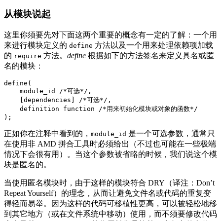
从模块说起
这里你须要先对下面这两个重要的概念有一定的了解：一个用
来进行模块定义的
方法以及一个用来处理依赖项加载
define
的
方法。
define
根据如下的方法签名来定义具名或匿
require
名的模块：
define(

    module_id /*可选*/, 

    [dependencies] /*可选*/, 

    definition function /*用来初始化模块或对象的函数*/

正如你在注释中看到的，
是一个可选参数，通常只
module_id
在使用非 AMD 拼合工具时必须给出（不过也可能在一些极端
情况下会很有用）。当这个参数被省略的时候，我们说这个模
块是匿名的。
当使用匿名模块时，由于这样的模块符合 DRY
（译注：Don’t
Repeat Yourself）
的理念，从而让避免文件名或代码的重复变
得轻而易举。因为这样的代码可移植性更高，可以被轻松地移
到其它地方（或在文件系统中移动）使用，而不须要修改代码