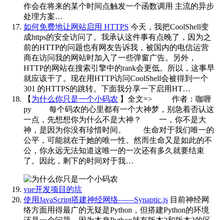
作会在将来的某个时间点触发一个函数调用 主流的异步
处理方案…
如何免费地让网站启用 HTTPS
今天，我把CoolShell变
成https的安全访问了。我承认这件事有点晚了，因为之
前的HTTP的问题也有网友告诉我，被国内的电信运营
商在访问我的网站时加入了一些弹窗广告。另外，
HTTP的网站在搜索引擎中的rank会更低。所以，这事早
就应该干了。现在用HTTP访问CoolShell会被得到一个
301 的HTTPS的跳转。下面我分享一下启用HT…
【
为什么你只是一个小码农
】全文=>
​​​
作者：咖喱
py 每个码农的心里都有一个大神梦，别急着否认这
一点，先想想你为什么不是大神？ 一，你不是大
神，是因为你没有珍惜时间。 生命对于我们唯一的
公平，可能就在于她的唯一性。然而生命又是如此的不
公，你永远无法知道这唯一的一次还有多久就要结束
了。因此，剩下的时间对于我…
vue开发项目的坑
使用JavaScript搭建神经网络——Synaptic.js
目前神经网
络方面用得最广的无疑是Python，但搭建Python的环境