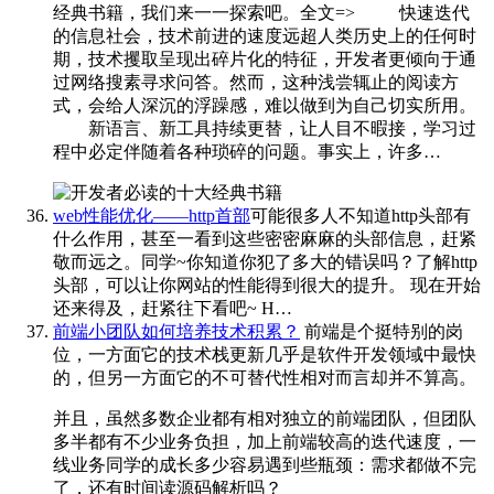
经典书籍，我们来一一探索吧。全文=>
​​​
快速迭代
的信息社会，技术前进的速度远超人类历史上的任何时
期，技术攫取呈现出碎片化的特征，开发者更倾向于通
过网络搜素寻求问答。然而，这种浅尝辄止的阅读方
式，会给人深沉的浮躁感，难以做到为自己切实所用。
新语言、新工具持续更替，让人目不暇接，学习过
程中必定伴随着各种琐碎的问题。事实上，许多…
web性能优化——http首部
可能很多人不知道http头部有
什么作用，甚至一看到这些密密麻麻的头部信息，赶紧
敬而远之。同学~你知道你犯了多大的错误吗？了解http
头部，可以让你网站的性能得到很大的提升。 现在开始
还来得及，赶紧往下看吧~ H…
前端小团队如何培养技术积累？
前端是个挺特别的岗
位，一方面它的技术栈更新几乎是软件开发领域中最快
的，但另一方面它的不可替代性相对而言却并不算高。
并且，虽然多数企业都有相对独立的前端团队，但团队
多半都有不少业务负担，加上前端较高的迭代速度，一
线业务同学的成长多少容易遇到些瓶颈：需求都做不完
了，还有时间读源码解析吗？