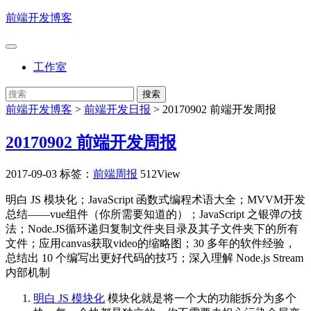
前端开发博客
工作室
前端开发博客
>
前端开发日报
>
20170902 前端开发周报
20170902 前端开发周报
2017-09-03
标签：
前端周报
512View
明白 JS 模块化；JavaScript 函数式编程术语大全；MVVM开发
总结——vue组件（你所需要知道的）；JavaScript 之银弹の技
法；Node.JS循环递归复制文件夹目录及其子文件夹下的所有
文件；应用canvas获取video的缩略图；30 多年的软件经验，
总结出 10 个编写出更好代码的技巧；深入理解 Node.js Stream
内部机制
明白 JS 模块化
模块化就是将一个大的功能拆分为多个