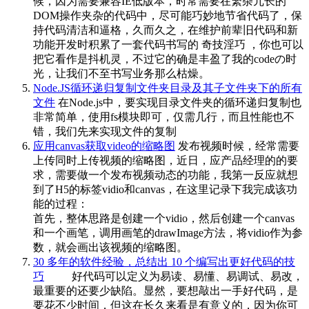
候，因为需要兼容IE低版本，时常需要在繁杂冗长的
DOM操作夹杂的代码中，尽可能巧妙地节省代码了，保
持代码清洁和逼格，久而久之，在维护前辈旧代码和新
功能开发时积累了一套代码书写的 奇技淫巧 ，你也可以
把它看作是抖机灵，不过它的确是丰盈了我的codeの时
光，让我们不至书写业务那么枯燥。
Node.JS循环递归复制文件夹目录及其子文件夹下的所有
文件
在Node.js中，要实现目录文件夹的循环递归复制也
非常简单，使用fs模块即可，仅需几行，而且性能也不
错，我们先来实现文件的复制
应用canvas获取video的缩略图
发布视频时候，经常需要
上传同时上传视频的缩略图，近日，应产品经理的的要
求，需要做一个发布视频动态的功能，我第一反应就想
到了H5的标签vidio和canvas，在这里记录下我完成该功
能的过程：
首先，整体思路是创建一个vidio，然后创建一个canvas
和一个画笔，调用画笔的drawImage方法，将vidio作为参
数，就会画出该视频的缩略图。
30 多年的软件经验，总结出 10 个编写出更好代码的技
巧
​​​
好代码可以定义为易读、易懂、易调试、易改，
最重要的还要少缺陷。显然，要想敲出一手好代码，是
要花不少时间，但这在长久来看是有意义的，因为你可