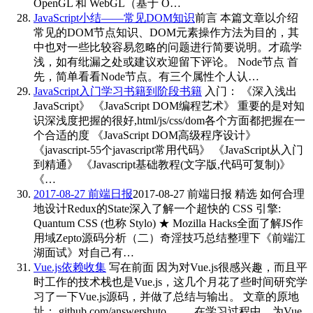
OpenGL 和 WebGL（基于 O…
JavaScript小结——常见DOM知识
前言 本篇文章以介绍
常见的DOM节点知识、DOM元素操作方法为目的，其
中也对一些比较容易忽略的问题进行简要说明。才疏学
浅，如有纰漏之处或建议欢迎留下评论。 Node节点 首
先，简单看看Node节点。有三个属性个人认…
JavaScript入门学习书籍到阶段书籍
入门： 《深入浅出
JavaScript》 《JavaScript DOM编程艺术》 重要的是对知
识深浅度把握的很好,html/js/css/dom各个方面都把握在一
个合适的度 《JavaScript DOM高级程序设计》
《javascript-55个javascript常用代码》 《JavaScript从入门
到精通》 《Javascript基础教程(文字版,代码可复制)》
《…
2017-08-27 前端日报
2017-08-27 前端日报 精选 如何合理
地设计Redux的State深入了解一个超快的 CSS 引擎:
Quantum CSS (也称 Stylo) ★ Mozilla Hacks全面了解JS作
用域Zepto源码分析（二）奇淫技巧总结整理下《前端江
湖面试》对自己有…
Vue.js依赖收集
写在前面 因为对Vue.js很感兴趣，而且平
时工作的技术栈也是Vue.js，这几个月花了些时间研究学
习了一下Vue.js源码，并做了总结与输出。 文章的原地
址： github.com/answershuto… 。 在学习过程中，为Vue