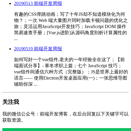
20190513 前端开发周报
有趣的CSS弹跳动画；写了十年JS却不知道模块化为何
物？；一次 Web 端大量图片同时加载卡顿问题的优化之
旅；灵活运用JavaScript开发技巧；JavaScript DOM 操作
简易速查手册；[Vue.js进阶]从源码角度剖析计算属性的
...
20190519 前端开发周报
如何写好一个vue组件,老夫的一年经验全在这了；【前
端面试分享】- 寒冬求职上篇；七个 JavaScript 技巧；
vue组件间通信六种方式（完整版）；JS是世界上最好的
语言—— 使用Electron开发桌面应用(一)；一张思维导图
辅助你深 ...
关注我
我的微信公众号：前端开发博客，在后台回复以下关键字可以
获取资源。