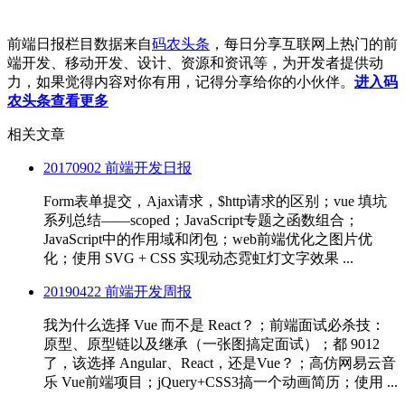
前端日报栏目数据来自
码农头条
，每日分享互联网上热门的前
端开发、移动开发、设计、资源和资讯等，为开发者提供动
力，如果觉得内容对你有用，记得分享给你的小伙伴。
进入码
农头条查看更多
相关文章
20170902 前端开发日报
Form表单提交，Ajax请求，$http请求的区别；vue 填坑
系列总结——scoped；JavaScript专题之函数组合；
JavaScript中的作用域和闭包；web前端优化之图片优
化；使用 SVG + CSS 实现动态霓虹灯文字效果 ...
20190422 前端开发周报
我为什么选择 Vue 而不是 React？；前端面试必杀技：
原型、原型链以及继承（一张图搞定面试）；都 9012
了，该选择 Angular、React，还是Vue？；高仿网易云音
乐 Vue前端项目；jQuery+CSS3搞一个动画简历；使用 ...