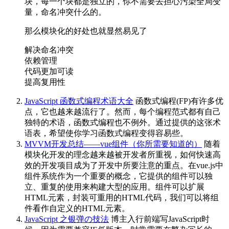
块，每一个块都是独立的，你不需要去担心污染全局变
量，命名冲突什么的。
那么模块化的好处也就显然易见了
解决命名冲突
依赖管理
代码更加可读
提高复用性
JavaScript 函数式编程术语大全
函数式编程(FP)有许多优
点，它也越来越流行了。然而，每个编程范式都有自己
独特的术语，函数式编程也不例外。通过提供的这张术
语表，希望使你学习函数式编程变得容易些。
MVVM开发总结——vue组件（你所需要知道的）
随着
模块化开发的理念越来越被开发者所重视，如何快速高
效的开发项目成为了开发中所要注意的重点。在vue.js中
组件系统作为一个重要的概念，它提供的组件可以独
立、重复的使用来构建大型的应用。组件可以扩展
HTML元素，封装可重用的HTML代码，我们可以将组
件看作自定义的HTML元素。
JavaScript 之银弹の技法
博主入行前端写JavaScript时