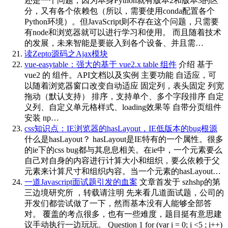
还是一个问题，因为本身Python就有版本2和版本3的区
分，又有各个依赖包（所以，需要使用conda配置各个
Python环境）。但JavaScript则不存在这个问题，只需要
有node和浏览器就可以进行学习和使用。 而且随着技术
的发展，未来智能是要嵌入到各个设备、并且需…
读Zepto源码之Ajax模块
vue-easytable：强大的基于 vue2.x table 组件
介绍 基于
vue2 的 组件。API文档以及实例 主要功能 自适应，可
以随着浏览器窗口改变自动适应 固定列，表头固定 列宽
拖动（默认支持） 排序，支持单个、多个字段排序 自定
义列、自定义单元格样式、loading效果等 自带分页组件
安装 np…
css知识点：IE浏览器的hasLayout，IE低版本的bug根源
什么是hasLayout？ hasLayout是IE特有的一个属性。很多
的ie下的css bug都与其息息相关。在ie中，一个元素要么
自己对自身的内容进行计算大小和组织，要么依赖于父
元素来计算尺寸和组织内容。当一个元素的hasLayout…
一道Javascript面试题引发的血案
文章首发于 szhshp的第
三边境研究所 ，转载请注明 先来看几道面试题，公司的
开发们都尝试做了一下，然而基本没有人能够全部答
对。 覆盖的考点很多，也有一些难度，题目挺有意思建
议手动执行一边玩玩。 Question 1 for (var i = 0; i <5 ; i++)