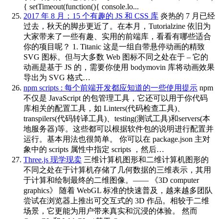
{ setTimeout(function(){ console.lo...
2017 年 8 月：15 个有趣的 JS 和 CSS 库
炎热的 7 月已经
过去，秋天的脚步更近了。在本月，Tutorialzine 依旧为
大家带来了一些有趣、实用的前端库，看看有哪些适合
你的项目呢？ 1. Titanic 这是一组自带悬停动画的精致
SVG 图标。但与大多数 Web 图标不同之处在于 – 它的
动画是基于 JS 的，需要你使用 bodymovin 库将动画效果
导出为 SVG 格式…
npm scripts : 每个前端开发都应知道的一些使用提示
npm
不仅是 JavaScript 的包管理工具，它还可以用于你代码
库相关的配置工具，如 Linters(代码检查工具)、
transpilers(代码转译工具)、testing(测试工具)和servers(本
地服务器)等。这些都可以根据软件包的说明进行配置并
运行。基本用法也很简单。 你可以在 package.json 主对
象中的 scripts 属性中指定 scripts ，然后…
Three.js 现学现卖
三维计算机图形和二维计算机图形的
不同之处在于计算机存储了几何数据的三维表示，其用
于计算和绘制最终的二维图像。—— 《3D computer
graphics》 随着 WebGL 标准的快速普及，越来越多团队
尝试在浏览器上推出可交互式的 3D 作品。相较于二维
场景，它更能为用户带来真实和沉浸的体验。 然而