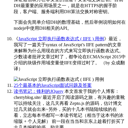
DH最重要的应用场景之一，就是在HTTPS的握手阶
段，客户端、服务端利用DH算法交换对称密钥。
下面会先简单介绍DH的数理基础，然后举例说明如何在
nodejs中使用DH相关的API。
《
JavaScript 立即执行函数表达式 ( IIFE ) 用例
》最近，
我写了一篇关于syntax of JavaScript’s IIFE pattern的文章
来解释为什么用现在的方式来写立即执行函数表达式。
少数读者批评文章过时了，都争论在ECMAScript 2015中
介绍的块级作用域变量使IIFE变得过时了。
（by 众成翻
译） ​​​
25个最基本的JavaScript面试问题及答案
读书笔记：锋利的JQuery
本文首发于我的个人博客：
cherryblog.site/ 最近开启了阅读源码之旅，有兴趣的童靴
可以持续关注，这几天再看 Zepto.js 的源码，估计博文
过几天就会出来~另外，买的十几本书陆陆续续的在
看，立志每本书都写一本读书笔记（相当于这本书的浓
缩版 + 个人见解） 前一段在当当和京东上趁着打折买了
十几本编程的书，励志要…