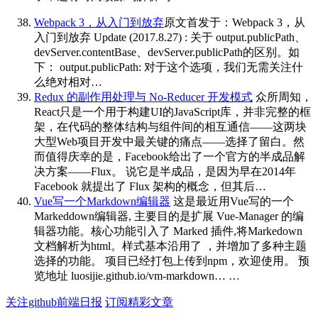
Webpack 3，从入门到放弃
原文首发于：Webpack 3，从
入门到放弃 Update (2017.8.27) : 关于 output.publicPath、
devServer.contentBase、devServer.publicPath的区别。如
下： output.publicPath: 对于这个选项，我们无需关注什
么绝对相对…
Redux 的副作用处理与 No-Reducer 开发模式
众所周知，
React只是一个用于构建UI的JavaScript库，并非完整的框
架，在代码的整体结构与组件间的相互通信——这两块
大型Web项目开发中最关键的痛点——选择了留白。然
而值得庆幸的是，Facebook给出了一个官方的半成品解
决方案——Flux。 说它是半成品，是因为早在2014年
Facebook 就提出了 Flux 架构的概念，但其后…
Vue写一个Markdown编辑器
这是最近用Vue写的一个
Markeddown编辑器, 主要目的是扩展 Vue-Manager 的编
辑器功能。核心功能引入了 Marked 插件,将Markedown
文档解析为html。样式基本沿用了 ，并增加了多种主题
选择的功能。 项目已经打包上传到npm，欢迎使用。 预
览地址 luosijie.github.io/vm-markdown… …
关注github前端日报
订阅精彩文章