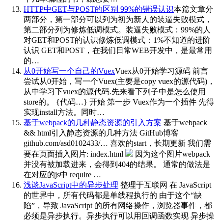
HTTP中GET与POST的区别 99%的错误认识
本篇文章分
两部分，第一部分可以列为初为新人的装逼失败模式，
第二部分列为修炼低调模式。装逼失败模式：99%的人
对GET和POST的认识修炼低调模式：1%不知道的进阶
认识 GET和POST，在我们日常WEB开发中，是最常用
的…
从0开始写一个自己的Vuex
Vuex从0开始学习源码 前言
尝试从0开始，写一个Vuex(主要是copy vuex的源代码)，
从中学习下vuex的源代码.先来看下列子中是怎么使用
store的。 {代码…} 开始 第一步 Vuex作为一个插件 先得
实现install方法。同时…
基于webpack的几种静态资源的引入方案
基于webpack
&& html引入静态资源的几种方法 GitHub博客
github.com/asd0102433/… 喜欢的start，长期更新 我们需
要在页面插入图片: index.html
因为这个图片webpack
并没有被加载进来，会得到404的结果。 通常的做法是
在对应的js中 require …
浅谈JavaScript中的异步处理
整理于互联网 在 JavaScript
的世界中，所有代码都是单线程执行的 由于这个“缺
陷”，导致 JavaScript 的所有网络操作，浏览器事件，都
必须是异步执行。异步执行可以用回调函数实现 异步操