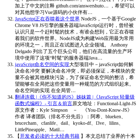
加上了中文的注释 github.com/answershuto… ，希望可以
对其他想学习Vue源码的小伙伴有…
JavaScript正在吞噬着这个世界
NodeJS，一个基于Google
Chrome V8 JS引擎的服务器端JavaScript运行时，曾经被
认识只是一个赶时髦的技术，有谁会想到，它正在吞噬
着我们的软件世界。NodeJS成为构建Web应用最为常用
的环境之一，而且正在试图进入企业领域。 Anthony
Delgado 列出了五个巨头公司，他们在高流量的生产环
境中使用了这项“时髦”的服务器端Java…
javaScript命名空间的实现
大型项目中－javaScript如何解
决命名冲突 要解决命名冲突，即必须保证，本模块的变
量不会被其他模块污染，为了保证命名空间的整洁，希
望能够在全局把这些变量用一种规范的方式组织起来。
命名空间的实现 在全局管…
翻译连载 |《你不知道的JS》姊妹篇 |《JavaScript 轻量级
函数式编程》- 引言＆前言
原文地址：Functional-Light-JS
原文作者：Kyle Simpson － 《You-Dont-Know-JS》
作者 译者团队（排名不分先后）：阿希、blueken、
brucecham、cfanlife、dail、kyoko-df、l3ve、lilins、
LittlePineapple、Matil…
【
开发者必读的十大经典书籍
】本文总结了业界的十本