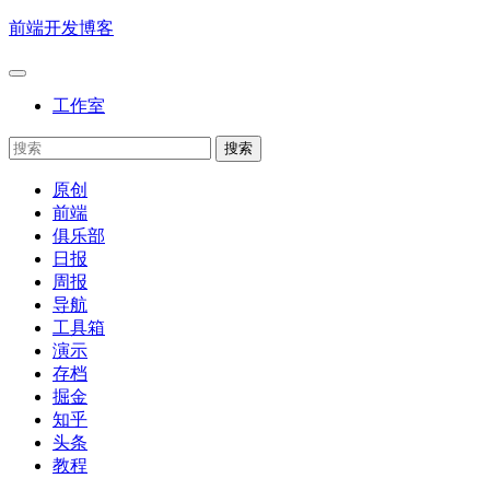
前端开发博客
工作室
原创
前端
俱乐部
日报
周报
导航
工具箱
演示
存档
掘金
知乎
头条
教程