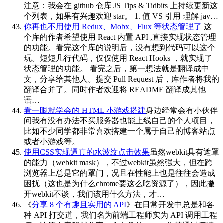
注意：我会在 github 仓库 JS Tips & Tidbits 上持续更新这
个列表，如果有兴趣欢迎 star。 1. 值 VS 引用 理解 jav…
你再也不用使用 Redux、Mobx、Flux 等状态管理了
这
个库的作者希望使用 React 内置 API ,直接实现状态管理
的功能。看完这个库的说明后，没有想到代码可以这个
玩。短短几行代码，仅仅使用 React Hooks ，就实现了
状态管理的功能。 看完之后，第一想法就是翻译成中
文，分享给其他人。提交 Pull Request 后，库作者将我的
翻译合并了。同时作者欢迎将 README 翻译成其他
语…
看一眼就学会的 HTML 小游戏搭建
身边经常会有小伙伴
问我有没有办法不买服务器也能上线自己的个人项目，
比如不少同学都非常喜欢搭建一个属于自己的博客站点
或者小游戏等。
使用CSS实现逼真的水波纹点击效果
虽然webkit具有遮罩
的能力（webkit mask），不过webkit虽然强大，但在跨
浏览器上总是它的罩门，况且在性能上也是往往会造成
困扰（这也是为什么chrome要这么吃资源了），因此撇
开webkit不谈，我们该用什么方法，才…
《
分享 8 个有趣且实用的 API
》在日常开发中总是和各
种 API 打交道，我们名为前端工程师实为 API 调用工程