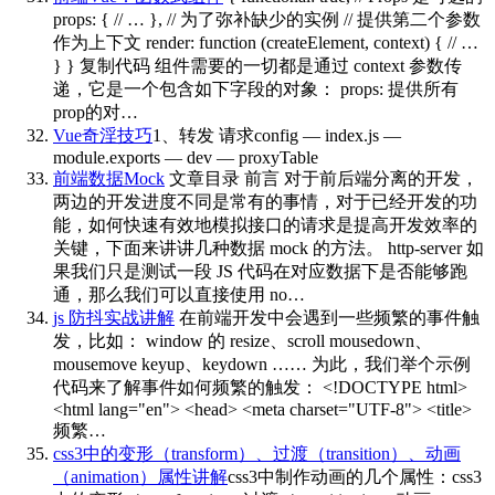
props: { // … }, // 为了弥补缺少的实例 // 提供第二个参数
作为上下文 render: function (createElement, context) { // …
} } 复制代码 组件需要的一切都是通过 context 参数传
递，它是一个包含如下字段的对象： props: 提供所有
prop的对…
Vue奇淫技巧
1、转发 请求config — index.js —
module.exports — dev — proxyTable
前端数据Mock
文章目录 前言 对于前后端分离的开发，
两边的开发进度不同是常有的事情，对于已经开发的功
能，如何快速有效地模拟接口的请求是提高开发效率的
关键，下面来讲讲几种数据 mock 的方法。 http-server 如
果我们只是测试一段 JS 代码在对应数据下是否能够跑
通，那么我们可以直接使用 no…
js 防抖实战讲解
在前端开发中会遇到一些频繁的事件触
发，比如： window 的 resize、scroll mousedown、
mousemove keyup、keydown …… 为此，我们举个示例
代码来了解事件如何频繁的触发： <!DOCTYPE html>
<html lang="en"> <head> <meta charset="UTF-8"> <title>
频繁…
css3中的变形（transform）、过渡（transition）、动画
（animation）属性讲解
css3中制作动画的几个属性：css3