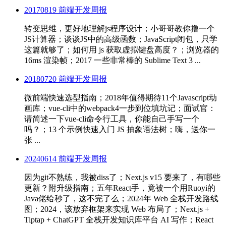
20170819 前端开发周报
转变思维，更好地理解js程序设计；小哥哥教你撸一个
JS计算器；谈谈JS中的高级函数；JavaScript闭包，只学
这篇就够了；如何用 js 获取虚拟键盘高度？；浏览器的
16ms 渲染帧；2017 一些非常棒的 Sublime Text 3 ...
20180720 前端开发周报
微前端快速选型指南；2018年值得期待11个Javascript动
画库；vue-cli中的webpack4一步到位填坑记；面试官：
请简述一下vue-cli命令行工具，你能自己手写一个
吗？；13 个示例快速入门 JS 抽象语法树；嗨，送你一
张 ...
20240614 前端开发周报
因为git不熟练，我被diss了；Next.js v15 要来了，有哪些
更新？附升级指南；五年React手，竟被一个用Ruoyi的
Java佬给秒了，这不完了么；2024年 Web 全栈开发路线
图；2024，该放弃框架来实现 Web 布局了；Next.js +
Tiptap + ChatGPT 全栈开发知识库平台 AI 写作；React