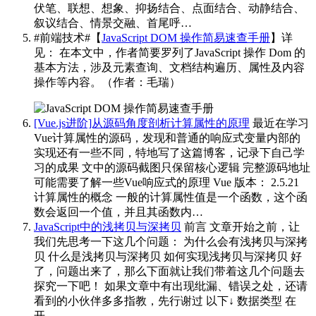
伏笔、联想、想象、抑扬结合、点面结合、动静结合、
叙议结合、情景交融、首尾呼…
#前端技术#【
JavaScript DOM 操作简易速查手册
】详
见：
在本文中，作者简要罗列了JavaScript 操作 Dom 的
基本方法，涉及元素查询、文档结构遍历、属性及内容
操作等内容。（作者：毛瑞）
[Vue.js进阶]从源码角度剖析计算属性的原理
最近在学习
Vue计算属性的源码，发现和普通的响应式变量内部的
实现还有一些不同，特地写了这篇博客，记录下自己学
习的成果 文中的源码截图只保留核心逻辑 完整源码地址
可能需要了解一些Vue响应式的原理 Vue 版本： 2.5.21
计算属性的概念 一般的计算属性值是一个函数，这个函
数会返回一个值，并且其函数内…
JavaScript中的浅拷贝与深拷贝
前言 文章开始之前，让
我们先思考一下这几个问题： 为什么会有浅拷贝与深拷
贝 什么是浅拷贝与深拷贝 如何实现浅拷贝与深拷贝 好
了，问题出来了，那么下面就让我们带着这几个问题去
探究一下吧！ 如果文章中有出现纰漏、错误之处，还请
看到的小伙伴多多指教，先行谢过 以下↓ 数据类型 在
开…