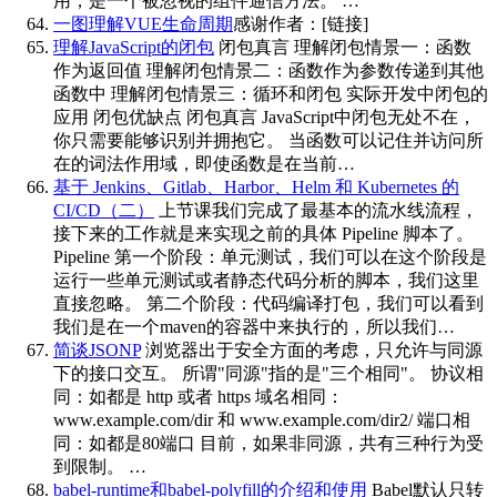
用，是一个被忽视的组件通信方法。 …
一图理解VUE生命周期
感谢作者：[链接]
理解JavaScript的闭包
闭包真言 理解闭包情景一：函数
作为返回值 理解闭包情景二：函数作为参数传递到其他
函数中 理解闭包情景三：循环和闭包 实际开发中闭包的
应用 闭包优缺点 闭包真言 JavaScript中闭包无处不在，
你只需要能够识别并拥抱它。 当函数可以记住并访问所
在的词法作用域，即使函数是在当前…
基于 Jenkins、Gitlab、Harbor、Helm 和 Kubernetes 的
CI/CD（二）
上节课我们完成了最基本的流水线流程，
接下来的工作就是来实现之前的具体 Pipeline 脚本了。
Pipeline 第一个阶段：单元测试，我们可以在这个阶段是
运行一些单元测试或者静态代码分析的脚本，我们这里
直接忽略。 第二个阶段：代码编译打包，我们可以看到
我们是在一个maven的容器中来执行的，所以我们…
简谈JSONP
浏览器出于安全方面的考虑，只允许与同源
下的接口交互。 所谓"同源"指的是"三个相同"。 协议相
同：如都是 http 或者 https 域名相同：
www.example.com/dir 和 www.example.com/dir2/ 端口相
同：如都是80端口 目前，如果非同源，共有三种行为受
到限制。 …
babel-runtime和babel-polyfill的介绍和使用
Babel默认只转