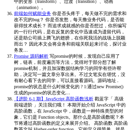
中的变形（transform）、过渡（transition）、动画
（animation）。
前端如何赋能业务
你是否头疼于，每天做不完的需求和
改不完的bug？ 你是否发愁，每天撸业务代码，是否能
获得技术成长？ 而追求成就感的你是否想过，你所编写
的一行行代码，是在反复的变化中迅速成为遗留代码，
还是助公司插上腾飞的翅膀，在你死我活的战场上脱颖
而出？ 因此本文会将业务和前端关联起来讨论，探讨业
务发…
Promise 源码解析
写promise的时候，发现自己应用了
树，链表，前度遍历等方法，觉得对于部分想了解
promise机制，并且加深数据结构学习的同学有些许帮
助，决定写一篇文章分享出来。不过文笔实在堪忧，没
有耐心看下去的同学，可以直接看源码。源码地址 .
promise的状态是什么时候变化的 ? 1:通过new Promise()
生成的promise的状态变化…
【进阶 6-1 期】JavaScript 高阶函数浅析
戳蓝字「 高级
前端进阶 」关注我们哦！ 本期开始介绍 JavaScript 中的
高阶函数，在 JavaScript 中，函数是一种特殊类型的对
象，它们是 Function objects。那什么是高阶函数呢？本
节将通过高阶函数的定义来展开介绍。 高阶函数 高阶函
数英文叫 Higher-order function，它的定义很简单，就是