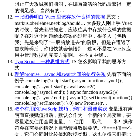
阻止广大攻城狮们脑洞，在编写简洁的代码后获得一定
的满足感。 当然有的…
一张图弄明白 Vuex 里该存放什么样的数据
原文：
markus.oberlehner.net/blog/should… 大多数人刚上手 Vuex
的时候，首先都想知道，应该往其中存放什么样的数据
呢？在对这个问题给出答案的过程中，很多人（包括
我）先是来到了“一股脑放进去”的阶段。但是在遭遇了
首次障碍后，你很快就会领悟到：这可不是在 Vue.js 应
用中管理数据的完美方案啊。 在本文中我…
TypeScript：一种思维方式
TS 怎么影响了我的思考方
式。
理解promise、async 和await之间的执行关系
先看下面的
例子 console.log(‘script start’); async function async1(){
console.log(‘async1 start’); await async2();
console.log(‘async1 end’); } async function async2(){
console.log(‘async2 end’); } async1(); setTimeout(function(){
console.log(‘setTimeout’); },0) new Promise(r…
45个有用的JavaScript技巧，窍门和最佳实践
变量没有声
明而直接赋值得话，默认会作为一个新的全局变量，要
尽量避免使用全局变量。 2. 使用===取代== ==和!=操作
符会在需要的情况下自动转换数据类型。但===和!==不
会，它们会同时比较值和数据类型，这也使得它们要比