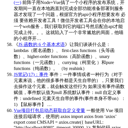
(一)
前阵子用Node+Vue搞了一个小程序的发布系统，开
发期间一直在本地跑直到完成全部功能准备部署到服务
器才发现了一个问题，根据官方的api小程序想要发布 必
须 要依赖开发者工具！微信开发者工具会在你的本地启
一个web服务，我们获取到它的端口号然后配合api才能
完成上传。。。这就陷入了一个非常尴尬的局面，他喵
的小程序开…
《
JS 函数的 6 个基本术语
》让我们谈谈什么是：
lambdas（匿名函数）、 first-class functions（头等函
数）、higher-order functions（高阶函数）、unary
functions（一元函数）、currying（柯里化 ）和pure
functions（纯函数）。
（by reahink）
JS笔记(17)：事件
事件：一件事情或者一种行为（对于
元素来说，他的很多事件都是天生自带的），只要我们
去操作这个元素，就会触发这些行为 如果没有事件函数
赋值，事件默认值为null 系统默认事件：null 自定义事
件：undefined 元素天生自带的事件(事件本身不带on）：
1) 【鼠标事件】 …
Vue项目打包后动态获取自定义变量
一般使用 Vue 项目
连接后端请求，使用的 axios import axios from ‘axios’
export const CMSAPI = axios.create({ baseURL:
"http://localhost:8080", timeout: 30000, }); 复制代码 axios