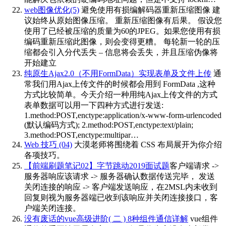
web图像优化(5)
避免使用有损编解码器重新压缩图像 建
议始终从原始图像压缩。 重新压缩图像有后果。 假设您
使用了已经被压缩的质量为60的JPEG。如果您使用有损
编码重新压缩此图像，则会变得更糟。 每轮新一轮的压
缩都会引入分代丢失 – 信息将会丢失，并且压缩伪像将
开始建立
纯原生Ajax2.0（不用FormData）实现表单及文件上传
通
常我们用Ajax上传文件的时候都会用到 FormData ,这种
方式比较简单。今天介绍一种用纯Ajax上传文件的方式
表单数据可以用一下四种方式进行发送:
1.method:POST,enctype:application/x-www-form-urlencoded
(默认编码方式); 2.method:POST,enctype:text/plain;
3.method:POST,enctype:multipar…
Web 技巧 (04)
大漠老师将围绕着 CSS 布局展开为你介绍
各项技巧。
【前端刷题笔记02】字节跳动2019面试题
客户端请求 ->
服务器响应该请求 -> 服务器确认数据传送完毕， 发送
关闭连接的响应 -> 客户端发送响应，在2MSL内未收到
回复则视为服务器端已收到该响应并关闭连接接口，客
户端关闭连接。
没有废话的vue高级进阶( 二 ) 8种组件通信详解
vue组件