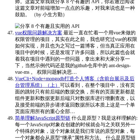
师。这篇文章我就分享 8 个有趣的 API，你若通过阅读
这篇文章对前端增加一点点的乐趣，对我来说也是一种
鼓励。
（by 小生方勤）
vue权限问题解决方案
最近一直在忙着一个用vue来做的
权限管理的项目，其实在此之前，我也研究过vue的权限
如何实现，并且也为之写过一篇博客，但当真正应用在
项目中的时候，还是发现了许多问题，所以此篇也会就
着我在项目中遇到的一些问题，拿出来和大家分享一
下，当然示例代码还是我的github仓库中的 ant-design-
vue-ms 。 权限问题解决思…
VueCli+Node+mongodb打造个人博客（含前台展示及后
台管理系统）（上）
可以看到，在整个项目中，没有页
面的跳转只有前后端的数据交换，所有的页面更新都是
组件更新和数据更新后端只对数据库进行增删查改，以
及接受前端的异步请求返回数据所以本质上这是一个单
页面应用所有的重心全部…
简单理解JavaScript原型链
什么是原型 ? 我是这样理解的:
每一个JavaScript对象在创建的时候就会与之关联另外一
个特殊的对象，这个对象就是我们常说的原型对象，每
一个对象都会从原型“继承”属性和方法。 什么是原型链