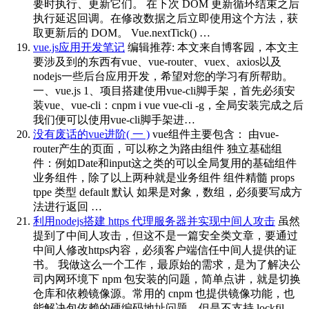
要时执行、更新它们。 在下次 DOM 更新循环结束之后
执行延迟回调。在修改数据之后立即使用这个方法，获
取更新后的 DOM。 Vue.nextTick() …
vue.js应用开发笔记
编辑推荐: 本文来自博客园，本文主
要涉及到的东西有vue、vue-router、vuex、axios以及
nodejs一些后台应用开发，希望对您的学习有所帮助。
一、vue.js 1、项目搭建使用vue-cli脚手架，首先必须安
装vue、vue-cli：cnpm i vue vue-cli -g，全局安装完成之后
我们便可以使用vue-cli脚手架进…
没有废话的vue进阶( 一 )
vue组件主要包含： 由vue-
router产生的页面，可以称之为路由组件 独立基础组
件：例如Date和input这之类的可以全局复用的基础组件
业务组件，除了以上两种就是业务组件 组件精髓 props
tppe 类型 default 默认 如果是对象，数组，必须要写成方
法进行返回 …
利用nodejs搭建 https 代理服务器并实现中间人攻击
虽然
提到了中间人攻击，但这不是一篇安全类文章，要通过
中间人修改https内容，必须客户端信任中间人提供的证
书。 我做这么一个工作，最原始的需求，是为了解决公
司内网环境下 npm 包安装的问题，简单点讲，就是切换
仓库和依赖镜像源。常用的 cnpm 也提供镜像功能，也
能解决包依赖的硬编码地址问题，但是不支持 lockfil…