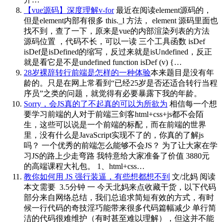
【vue源码】深度理解v-for
最近在阅读element源码的，
但是element内部有很多 this._l 方法， element 源码里面也
找不到，查了一下，原来是vue的内部渲染列表的方法
源码位置 ，代码不长，可以一读 三个工具函数 isDef
isDef是isDefined的缩写，反过来就是isUndefined，反正
就是看它是不是undefined function isDef (v) {…
28岁裸辞转行前端是怎样的一种体验
本来题目是没有年
龄的。只是在网上常看到“已经25岁是否还适合转行当程
序员”之类的问题，就觉得有必要暴露下我的年龄。
Sorry，会JS真的了不起真的可以为所欲为
相信每一个想
要学习前端的人对于前端三剑客html+css+js都不会陌
生，这些可以说是一个前端的标配，而在前端的世界
里，没有什么是JavaScript实现不了的，你真的了解js
吗？ 一个优秀的前端怎么能够不会JS？ 为了让大家在学
习JS的路上少走弯路 我特意给大家准备了价值 3880元
的高端课程大礼包。 1、html+css…
教你如何用 JS 强行装逼，有些想都想不到
文/北妈 阅读
本文需要 3.5分钟 一 今天北妈来点收藏干货，以下代码
部分来自网络总结，我们总追求简短有效的方式，有时
候一行代码的奇技淫巧能带来很多代码篇幅减少 单行简
洁的代码很难维护（有时甚至难以理解），但这并不能