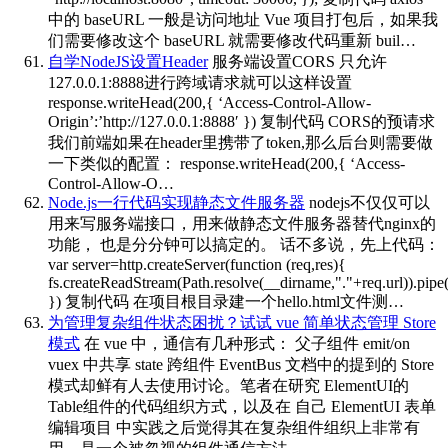
中的 baseURL 一般是访问地址 Vue 项目打包后，如果我
们需要修改这个 baseURL 就需要修改代码重新 buil…
自学NodeJS设置Header
服务端设置CORS 只允许
127.0.0.1:8888进行跨域请求就可以这样设置
response.writeHead(200,{ ‘Access-Control-Allow-
Origin’:’http://127.0.0.1:8888′ }) 复制代码 CORS的预请求
我们前端如果在header里携带了token,那么后台则需要做
一下类似的配置： response.writeHead(200,{ ‘Access-
Control-Allow-O…
Node.js一行代码实现静态文件服务器
nodejs不仅仅可以
用来写服务端接口，用来做静态文件服务器替代nginx的
功能， 也是分分钟可以搞定的。 话不多说，先上代码：
var server=http.createServer(function (req,res){
fs.createReadStream(Path.resolve(__dirname,"."+req.url)).pipe(
}) 复制代码 在项目根目录建一个hello.html文件测…
为管理复杂组件状态困扰？试试 vue 简单状态管理 Store
模式
在 vue 中，通信有几种形式： 父子组件 emit/on
vuex 中共享 state 跨组件 EventBus 文档中的提到的 Store
模式却鲜有人去使用讨论。笔者在研究 ElementUI的
Table组件的代码组织方式，以及在 自己 ElementUI 表单
编辑项目 中实践之后觉得其在复杂组件组织上非常有