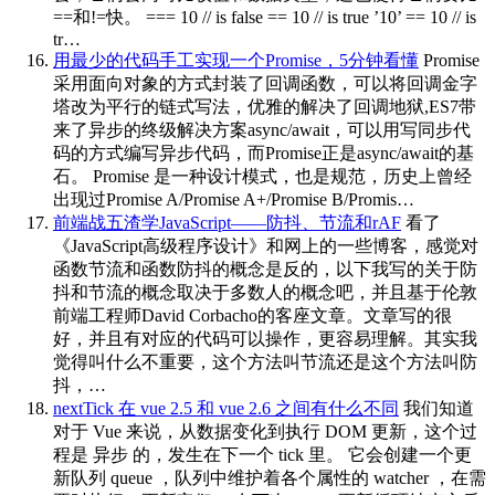
==和!=快。 === 10 // is false == 10 // is true ’10’ == 10 // is
tr…
用最少的代码手工实现一个Promise，5分钟看懂
Promise
采用面向对象的方式封装了回调函数，可以将回调金字
塔改为平行的链式写法，优雅的解决了回调地狱,ES7带
来了异步的终级解决方案async/await，可以用写同步代
码的方式编写异步代码，而Promise正是async/await的基
石。 Promise 是一种设计模式，也是规范，历史上曾经
出现过Promise A/Promise A+/Promise B/Promis…
前端战五渣学JavaScript——防抖、节流和rAF
看了
《JavaScript高级程序设计》和网上的一些博客，感觉对
函数节流和函数防抖的概念是反的，以下我写的关于防
抖和节流的概念取决于多数人的概念吧，并且基于伦敦
前端工程师David Corbacho的客座文章。文章写的很
好，并且有对应的代码可以操作，更容易理解。其实我
觉得叫什么不重要，这个方法叫节流还是这个方法叫防
抖，…
nextTick 在 vue 2.5 和 vue 2.6 之间有什么不同
我们知道
对于 Vue 来说，从数据变化到执行 DOM 更新，这个过
程是 异步 的，发生在下一个 tick 里。 它会创建一个更
新队列 queue ，队列中维护着各个属性的 watcher ，在需