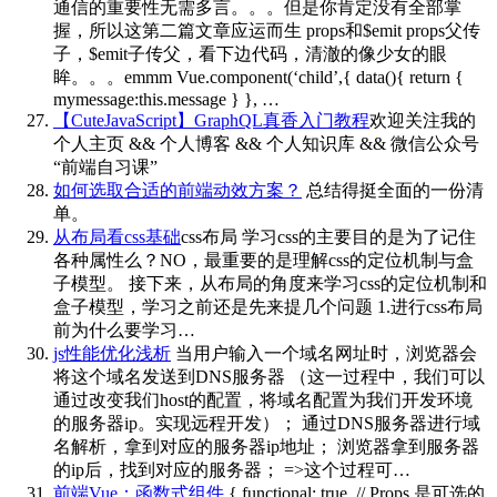
通信的重要性无需多言。。。但是你肯定没有全部掌
握，所以这第二篇文章应运而生 props和$emit props父传
子，$emit子传父，看下边代码，清澈的像少女的眼
眸。。。emmm Vue.component(‘child’,{ data(){ return {
mymessage:this.message } }, …
【CuteJavaScript】GraphQL真香入门教程
欢迎关注我的
个人主页 && 个人博客 && 个人知识库 && 微信公众号
“前端自习课”
如何选取合适的前端动效方案？
总结得挺全面的一份清
单。
从布局看css基础
css布局 学习css的主要目的是为了记住
各种属性么？NO，最重要的是理解css的定位机制与盒
子模型。 接下来，从布局的角度来学习css的定位机制和
盒子模型，学习之前还是先来提几个问题 1.进行css布局
前为什么要学习…
js性能优化浅析
当用户输入一个域名网址时，浏览器会
将这个域名发送到DNS服务器 （这一过程中，我们可以
通过改变我们host的配置，将域名配置为我们开发环境
的服务器ip。实现远程开发）； 通过DNS服务器进行域
名解析，拿到对应的服务器ip地址； 浏览器拿到服务器
的ip后，找到对应的服务器； =>这个过程可…
前端Vue：函数式组件
{ functional: true, // Props 是可选的