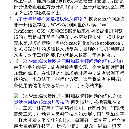
地上弹跳，碰到地面的时候尖角还会压缩变圆，阴影的
部分也会随着正方形升高而缩小，至于到底该怎么完成
呢？让我们继续看下去。
写了十年JS却不知道模块化为何物？
模块化这个问题并
非一开始就存在，WWW刚刚问世的时候，html，
JavaScript，CSS（JS和CSS都是后来在网景被引进浏览
器的）都是极其简单的存在，不需要模块化。 模块化的
需求是规模的产物，当web page进化到web application，
浏览器端处理的逻辑越来越复杂，展现的样式和动画越
来多，对于工程的要求也就越来越高。于是模块…
《
一次 Web 端大量图片同时加载卡顿问题的优化之旅
》
由于业务的需要，笔者最近需要实现一个大量图片同时
加载的需求。在实现这个需求的过程中，笔者遇到了很
多的坑，也总结了一些优化方案。这里将笔者使用或准
备使用的优化方案总结一下。
（by 苏格团队）
灵活运用JavaScript开发技巧
何为技巧，意指表现在文
学、工艺、体育等方面的巧妙技能。代码作为一门现代
高级工艺，推动着人类科学技术的发展，同时犹如文字
一样承托着人类文化的进步。 每写好一篇文章，都会使
用大量的写作技巧。 烘托、渲染、悬念、铺垫、照应、