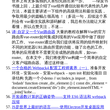
世界上有太多孤独的人害怕先踏出第一步。 —绿皮书
书接上回，上篇介绍了vue组件通信比较有代表性的几种
方法，本篇主要讲述一下组件的高级用法和最佳实践，
争取用最少的篇幅占领高地 ！（多说一句，后续这个系
列会有 vue最佳实践和源码解读 ，我总有办法能让大家
看懂，所以点赞关注，不迷…
译| 自定义一个Vue路由器
大量的教程在解释Vue的官方
路由库vue-router如何集成到现有的Vue应用中做了很好
的工作。 vue-router通过向我们提供将应用的组件映射到
不同的浏览器URL路由所需的功能，做了出色的工作。
简单的应用通常不需要完全成熟的路由库，如vue-
router。 在本文中，我们将使用Vue构建一个简单的自定
义客户端路由器。 通过这样做…
一个合格的 Webpack4 配置工程师素养（一）
准备开发
环境 – 安装node – 安装webpack – npm init 初始化项目 目
录结构 先跑一个小demo // src/index.js import _ from
‘lodash’ function create_div_element () { const div_element =
document.createElement(‘div’) div_element.innerHTML =
_.join([‘kobe…
开发函数计算的正确姿势——支持 ES6 语法和 webpack
压缩
JS是世界上最好的语言—— 使用Electron开发桌面应用