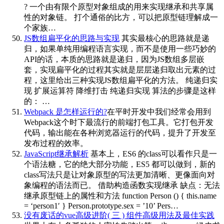
? 一个由有限个原型对象组成的用来实现继承和共享属
性的对象链。 打个通俗的比方，可以把原型链理解成一
个家族…
JS数组扁平化的思路与实现
其实最核心的思路就是递
归，如果单纯用编程语言实现，而不是使用一些巧妙的
API的话，本质的思路就是递归，因为JS数组多层嵌
套，实现扁平化的过程其实就是层层递归取出元素的过
程，这里给出三种实现JS数组扁平化的方法。 纯递归实
现 扩展运算符 降维打击 纯递归实现 算法的步骤是这样
的： …
Webpack 是怎样运行的?
在平时开发中我们经常会用到
Webpack这个时下最流行的前端打包工具。它打包开发
代码，输出能在各种浏览器运行的代码，提升了开发至
发布过程的效率。
JavaScript继承解析
基本上，ES6 的class可以看作只是一
个语法糖，它的绝大部分功能，ES5 都可以做到，新的
class写法只是让对象原型的写法更加清晰、更像面向对
象编程的语法而已。 借助构造函数实现继承 缺点：无法
继承原型链上的属性和方法 function Person () { this.name
= ‘person1′ } Person.prototype.sex = ’10’ Pers…
没有废话的vue高级进阶( 三 ) 组件高级用法及最佳实践