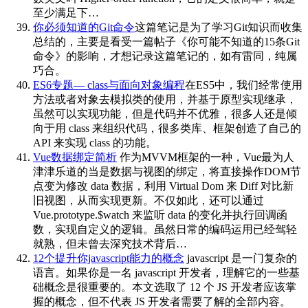
至少满足下…
你必须知道的Git命令
这篇笔记是为了学习Git知识而收集
总结的，主要是看受一篇帖子《你可能不知道的15条Git
命令》的影响，才想记录这篇笔记的，如有雷同，纯属
巧合。
ES6专题— class与面向对象编程
在ES5中，我们经常使用
方法或者对象去模拟类的使用，并基于原型实现继承，
虽然可以实现功能，但是代码并不优雅，很多人还是倾
向于用 class 来组织代码，很多类库、框架创造了自己的
API 来实现 class 的功能。
Vue数据绑定简析
作为MVVM框架的一种，Vue最为人
津津乐道的当是数据与视图的绑定，将直接操作DOM节
点变为修改 data 数据，利用 Virtual Dom 来 Diff 对比新
旧视图，从而实现更新。不仅如此，还可以通过
Vue.prototype.$watch 来监听 data 的变化并执行回调函
数，实现自定义的逻辑。虽然日常的编码运用已经驾轻
就熟，但未曾去深究技术背后…
12个提升你javascript能力的概念
javascript 是一门复杂的
语言。如果你是一名 javascript 开发者，理解它的一些基
础概念是很重要的。本文选取了 12 个 JS 开发者应该掌
握的概念，但不代表 JS 开发者需要了解的全部内容。