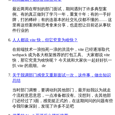
最近两周在帮别的部门面试，期间遇到了许多典型案
例。有的真正做到了学习一年，重复十年；有的一手好
牌，打的稀碎；有的连基本的社交礼仪都不懂的…… 这
里将这些案例和思考拿来分享，也是想让目前还从事软
件行业的
人人都说 vite 快，但它究竟为啥快？
在前端技术一浪拍死一浪的洪流中，vite 已经逐渐取代
webpack 成为各大框架推荐的打包工具。 大家都说 vite
快，那它究竟为啥快呢？ 今天就和大家伙一起好好扒一
扒 vite 的底细。 de
关于我调部门感觉又重新面试一次，这件事，做出知识
总结
当时部门调整，要调动到其他部门，最开始我以为就走
个流程意思意思，一点准备都没有。没想到，去其他部
门还经过了3面，感觉挺正式的，在这期间问的问题有些
令我印象深刻，发现了许多不足吧