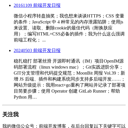
20161109 前端开发日报
微信小程序转盘抽奖；我也想来谈谈HTTPS；CSS 变量
的条件；JavaScript 中 4 种常见的内存泄露陷阱；使用js
来设置、读取、删除cookie的最佳代码（附换肤应
用）；编写HTML+CSS必备的插件；我为什么这么强调
前端工程化； ...
20240503 前端开发日报
稳扎稳打 部署丝滑 开源即时通讯（IM）项目OpenIM源
码部署流程（linux windows mac）；Git实践进阶分享；
GIT分支管理和代码提交规范；MoonBit 周报 Vol.39：新
增 JS 后端、插件和构建系统同步支持多后端开发……；
网站升级提示：我用react+go重构了网站并记录了部署项
目简要步骤；使用 Operator 创建 GitLab Runner；帮助
Python 用…
关注我
我的微信公众号：前端开发博客，在后台回复以下关键字可以