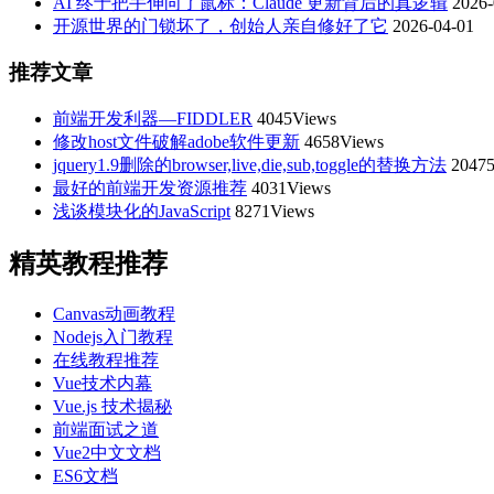
AI 终于把手伸向了鼠标：Claude 更新背后的真逻辑
2026-
开源世界的门锁坏了，创始人亲自修好了它
2026-04-01
推荐文章
前端开发利器—FIDDLER
4045Views
修改host文件破解adobe软件更新
4658Views
jquery1.9删除的browser,live,die,sub,toggle的替换方法
20475
最好的前端开发资源推荐
4031Views
浅谈模块化的JavaScript
8271Views
精英教程推荐
Canvas动画教程
Nodejs入门教程
在线教程推荐
Vue技术内幕
Vue.js 技术揭秘
前端面试之道
Vue2中文文档
ES6文档