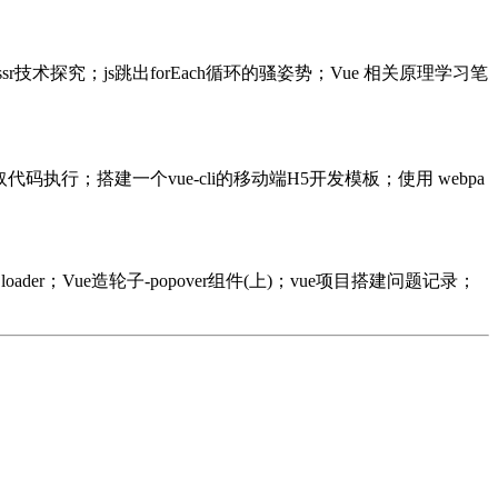
sr技术探究；js跳出forEach循环的骚姿势；Vue 相关原理学习笔
ipt再获取代码执行；搭建一个vue-cli的移动端H5开发模板；使用 webpa
oader；Vue造轮子-popover组件(上)；vue项目搭建问题记录；