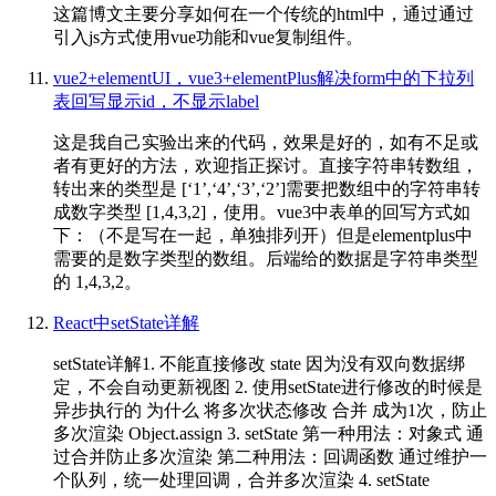
这篇博文主要分享如何在一个传统的html中，通过通过
引入js方式使用vue功能和vue复制组件。
vue2+elementUI，vue3+elementPlus解决form中的下拉列
表回写显示id，不显示label
这是我自己实验出来的代码，效果是好的，如有不足或
者有更好的方法，欢迎指正探讨。直接字符串转数组，
转出来的类型是 [‘1’,‘4’,‘3’,‘2’]需要把数组中的字符串转
成数字类型 [1,4,3,2]，使用。vue3中表单的回写方式如
下：（不是写在一起，单独排列开）但是elementplus中
需要的是数字类型的数组。后端给的数据是字符串类型
的 1,4,3,2。
React中setState详解
setState详解1. 不能直接修改 state 因为没有双向数据绑
定，不会自动更新视图 2. 使用setState进行修改的时候是
异步执行的 为什么 将多次状态修改 合并 成为1次，防止
多次渲染 Object.assign 3. setState 第一种用法：对象式 通
过合并防止多次渲染 第二种用法：回调函数 通过维护一
个队列，统一处理回调，合并多次渲染 4. setState