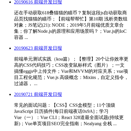
20190616 前端开发日报
还在手动获取618叠猫猫的瞄币？复制这段js自动获取商
品页找猫猫的瞄币；【前端帮帮忙】第10期 浅析类数组
对象；JS笔记(21): NODE；2019年5月前端优质文章合
集；你了解Node.js的原理和应用场景吗？；Vue.js的IoC
容器 ...
20190623 前端开发日报
前端单元测试实践（koa篇）；【整理】20个让你效率更
高的CSS代码技巧；CSS改变鼠标样式（图片）；一文
搞懂eggjs中上传文件；Vue和MVVM的对应关系；vue项
目工程化规范；Vue.js 高级概念：Mixins，自定义指令，
过滤器， ...
20190721 前端开发日报
常见的面试问题：【CSS】CSS盒模型；11个顶级
JavaScript 日历插件[每日前端夜话0x9A]；学习
Vue（一）：Vue CLI；React 328道最全面试题(持续更
新)；Vue单页项目SEO完全指南；Nealyang 全栈 ...