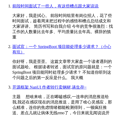
前段时间面试了一些人，有这些槽点跟大家说说
大家好，我是拭心。 前段时间组里有岗位招人，花了些
时间面试，趁着周末把过程中的感悟和槽点总结成文和
大家讲讲。 简历书写和自我介绍 今年的竞争很激烈：找
工作的人数量比去年多、平均质量比去年高。裸辞的慎
重
面试官：一个 SpringBoot 项目能处理多少请求？（小心
有坑）
你好呀，我是歪歪。 这篇文章带大家盘一个读者遇到的
面试题哈。 根据读者转述，面试官的原问题就是：一个
SpringBoot 项目能同时处理多少请求？ 不知道你听到这
个问题之后的第一反应是什么。 我大概
开源框架 NanUI 作者转行卖钢材,谈生存~
主题 想啥来啥，正在唏嘘感叹,一连串的消息推送给
我,我还在感叹现在的消息推送，是用了啥心灵感应，那
么精准，连你的焦虑情绪都能检测得到，一顿疯狂推
送、差点儿就让病体无线emo了，今日来就见闻说说开