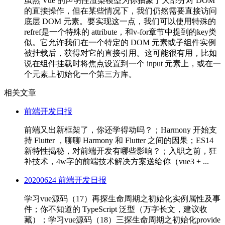
虽然 Vue 的声明性渲染模型为你抽象了大部分对 DOM
的直接操作，但在某些情况下，我们仍然需要直接访问
底层 DOM 元素。要实现这一点，我们可以使用特殊的
refref是一个特殊的 attribute，和v-for章节中提到的key类
似。它允许我们在一个特定的 DOM 元素或子组件实例
被挂载后，获得对它的直接引用。这可能很有用，比如
说在组件挂载时将焦点设置到一个 input 元素上，或在一
个元素上初始化一个第三方库。
相关文章
前端开发日报
前端又出新框架了，你还学得动吗？；Harmony 开始支
持 Flutter ，聊聊 Harmony 和 Flutter 之间的因果；ES14
新特性揭秘，对前端开发有哪些影响？；入职之前，狂
补技术，4w字的前端技术解决方案送给你（vue3 + ...
20200624 前端开发日报
学习vue源码（17）再探生命周期之初始化实例属性及事
件；你不知道的 TypeScript 泛型（万字长文，建议收
藏）；学习vue源码（18）三探生命周期之初始化provide