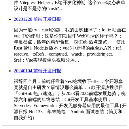
件 Vitepress-Helper；B端开发化神期–这个Vue3动态表单
设计是不是你的Crush?…
20231228 前端开发日报
因为一道try…catch的题，我的面试挂掉了；lottie 动画在
vue 中的使用；这是你们项目中WebView的样子吗？；
年度盘点，四年的精华合集「GitHub 热点速览」；使用
Rust 管理 Node.js 版本；vue3中新增的组合式API：ref、
reactive、toRefs、computed、watch、provide/inject、
$ref；Vue实现摄像头视频分屏…
20240104 前端开发日报
裸辞四个月，前端仔靠着Nest绝境收下offer；拿开源套
壳就是自主研发？事情没那么简单；5 款开源热搜项目
「GitHub 热点速览」；从2023看2024前端发展趋势；杭
漂六年前端的年终总结；Git开发工具基本使用；
Serverless Framework：开发无服务器应用的最佳工具 | 开
源日报 No.133；年末随笔｜Android面试总结（简历和
自我介绍）