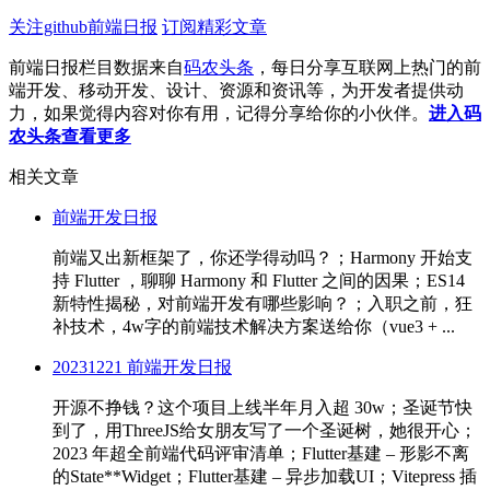
关注github前端日报
订阅精彩文章
前端日报栏目数据来自
码农头条
，每日分享互联网上热门的前
端开发、移动开发、设计、资源和资讯等，为开发者提供动
力，如果觉得内容对你有用，记得分享给你的小伙伴。
进入码
农头条查看更多
相关文章
前端开发日报
前端又出新框架了，你还学得动吗？；Harmony 开始支
持 Flutter ，聊聊 Harmony 和 Flutter 之间的因果；ES14
新特性揭秘，对前端开发有哪些影响？；入职之前，狂
补技术，4w字的前端技术解决方案送给你（vue3 + ...
20231221 前端开发日报
开源不挣钱？这个项目上线半年月入超 30w；圣诞节快
到了，用ThreeJS给女朋友写了一个圣诞树，她很开心；
2023 年超全前端代码评审清单；Flutter基建 – 形影不离
的State**Widget；Flutter基建 – 异步加载UI；Vitepress 插