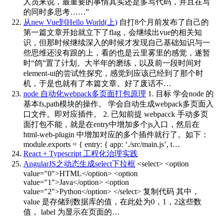
人员来说，最重要的事情其实还是多写代码，并且在写
的同时多思考……”
从new Vue到Hello World(上)
自打8个月前发布了自己的
第一篇文章开始就立下了flag，会继续出vue的相关知
识，但那时候继续深入的时候才发现自己基础知识与一
些思维还没有跟的上，看的也是云里雾里的感觉，遂暂
时“鸽”置了计划。大半年的磨练，以及前一段时间对
element-ui的尝试性探究，感觉到应该已经到了那个时
机，于是也就有了本篇文章。好了废话不…
node 自动化webpack多页面打包原理
1. 目标 学会node 的
基本fs,path模块的操作。 学会自动生成webpack多页面入
口文件。即对应插件。 2. 已知前提 webpacck 手动多页
面打包不能，就是在entry中增加多个js入口，然后在
html-web-plugin 中增加对应的多个插件就行了。如下：
module.exports = { entry: { app: ‘./src/main.js’, t…
React + Typescript 工程化治理实践
AngularJS之动态生成select下拉框
<select> <option
value="0">HTML</option> <option
value="1">Java</option> <option
value="2">Python</option> </select> 复制代码 其中，
value 是存储到数据库的值，在此处为0，1，2这些数
值， label 为显示在页面的…