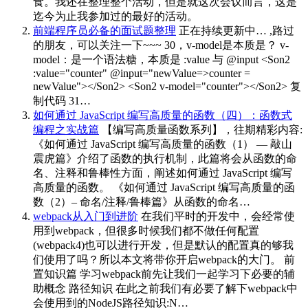
食。我还在整理整个活动，但是就这次会议而言，这是
迄今为止我参加过的最好的活动。
前端程序员必备的面试题整理
正在持续更新中… ,路过
的朋友，可以关注一下~~~ 30，v-model是本质是？ v-
model：是一个语法糖，本质是 :value 与 @input <Son2
:value="counter" @input="newValue=>counter =
newValue"></Son2> <Son2 v-model="counter"></Son2> 复
制代码 31…
如何通过 JavaScript 编写高质量的函数（四）：函数式
编程之实战篇
【编写高质量函数系列】，往期精彩内容:
《如何通过 JavaScript 编写高质量的函数（1） — 敲山
震虎篇》介绍了函数的执行机制，此篇将会从函数的命
名、注释和鲁棒性方面，阐述如何通过 JavaScript 编写
高质量的函数。 《如何通过 JavaScript 编写高质量的函
数（2）– 命名/注释/鲁棒篇》从函数的命名…
webpack从入门到进阶
在我们平时的开发中，会经常使
用到webpack，但很多时候我们都不做任何配置
(webpack4)也可以进行开发，但是默认的配置真的够我
们使用了吗？所以本文将带你开启webpack的大门。 前
置知识篇 学习webpack前先让我们一起学习下必要的辅
助概念 路径知识 在此之前我们有必要了解下webpack中
会使用到的NodeJS路径知识:N…