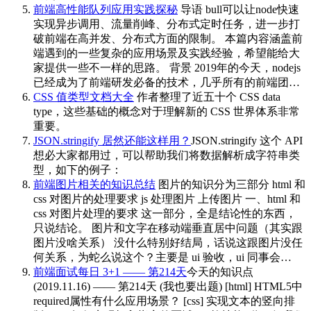
前端高性能队列应用实践探秘
导语 bull可以让node快速
实现异步调用、流量削峰、分布式定时任务，进一步打
破前端在高并发、分布式方面的限制。 本篇内容涵盖前
端遇到的一些复杂的应用场景及实践经验，希望能给大
家提供一些不一样的思路。 背景 2019年的今天，nodejs
已经成为了前端研发必备的技术，几乎所有的前端团…
CSS 值类型文档大全
作者整理了近五十个 CSS data
type，这些基础的概念对于理解新的 CSS 世界体系非常
重要。
JSON.stringify 居然还能这样用？
JSON.stringify 这个 API
想必大家都用过，可以帮助我们将数据解析成字符串类
型，如下的例子：
前端图片相关的知识总结
图片的知识分为三部分 html 和
css 对图片的处理要求 js 处理图片 上传图片 一、html 和
css 对图片处理的要求 这一部分，全是结论性的东西，
只说结论。 图片和文字在移动端垂直居中问题（其实跟
图片没啥关系） 没什么特别好结局，话说这跟图片没任
何关系，为蛇么说这个？主要是 ui 验收，ui 同事会…
前端面试每日 3+1 —— 第214天
今天的知识点
(2019.11.16) —— 第214天 (我也要出题) [html] HTML5中
required属性有什么应用场景？ [css] 实现文本的竖向排