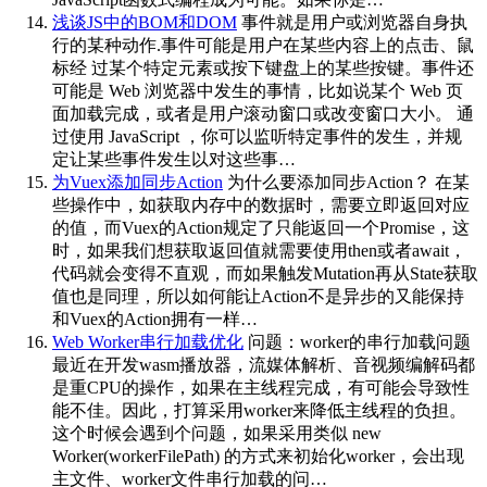
浅谈JS中的BOM和DOM
事件就是用户或浏览器自身执
行的某种动作.事件可能是用户在某些内容上的点击、鼠
标经 过某个特定元素或按下键盘上的某些按键。事件还
可能是 Web 浏览器中发生的事情，比如说某个 Web 页
面加载完成，或者是用户滚动窗口或改变窗口大小。 通
过使用 JavaScript ，你可以监听特定事件的发生，并规
定让某些事件发生以对这些事…
为Vuex添加同步Action
为什么要添加同步Action？ 在某
些操作中，如获取内存中的数据时，需要立即返回对应
的值，而Vuex的Action规定了只能返回一个Promise，这
时，如果我们想获取返回值就需要使用then或者await，
代码就会变得不直观，而如果触发Mutation再从State获取
值也是同理，所以如何能让Action不是异步的又能保持
和Vuex的Action拥有一样…
Web Worker串行加载优化
问题：worker的串行加载问题
最近在开发wasm播放器，流媒体解析、音视频编解码都
是重CPU的操作，如果在主线程完成，有可能会导致性
能不佳。因此，打算采用worker来降低主线程的负担。
这个时候会遇到个问题，如果采用类似 new
Worker(workerFilePath) 的方式来初始化worker，会出现
主文件、worker文件串行加载的问…