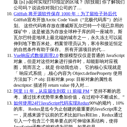
版 [js] js如何实现打印指定的区域？ [软技能] 你了解我们
公司吗？说说你对我们公司的了…
GitHub 将开源软件保存 1000 年：为了留给子孙后代
GitHub宣布开放Arctic Code Vault（“北极代码库”）的计
划。 这些代码将存放在挪威斯瓦尔巴特一个现已弃用的
煤矿中，这是被选为存放全球种子库的同一座城市。斯
瓦尔巴特是地球上最北端的城市之一，永久冻土可以延
伸到地下数百米处。档案管理员认为，寒冷和接近恒定
的自然条件有助于保存。 所有开源项目的代…
Vue响应式数据原理2.0
数据模型仅仅是普通的 JavaScript
对象，但是对这些对象进行操作时，却能影响对应视
图，简而言之，就是 你动我也动 。 它的核心实现就是
「 响应式系统 」,核心内容为 Object.defineProperty 使用
方法如下: /* obj: 目标对象 prop: 目标对象的属性名
descriptor: 描述符 return value 传入对…
阿里 11 年，从应届生到双 11 前端 PM
“ 坚持不断的思
考、通过技术优势带来叠加价值，在过程中不断成长。”
如何使用24行JavaScript代码实现Redux
90%的规约，10%
的库。 Redux是迄今为止创建的最重要的JavaScript库之
一，灵感来源于以前的艺术比如Flux和Elm，Redux通过
引入一个包含三个简单要点的可伸缩体系结构，使得
JavaScript函数式编程成为可能。如果你是…