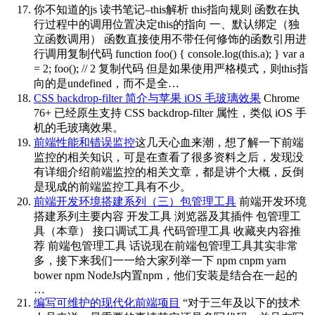
你不知道的js 读书笔记–this解析
this指向规则 函数在执
行过程中的调用位置决定this的指向 一、默认绑定（独
立函数调用） 函数直接使用不带任何修饰的函数引用进
行调用复制代码 function foo() { console.log(this.a); } var a
= 2; foo(); // 2 复制代码 但是如果使用严格模式，则this指
向的是undefined，而不是全…
CSS backdrop-filter 简介与苹果 iOS 毛玻璃效果
Chrome
76+ 已经原生支持 CSS backdrop-filter 属性，类似 iOS 手
机的毛玻璃效果。
前端性能和错误监控
这几天心血来潮，想了解一下前端
监控的相关知识，可是在查看了很多资料之后，发现没
有详细介绍前端监控的相关文章，都是讲个大概，反倒
是现成的前端监控工具有不少。
前端开发环境搭建系列（三）包管理工具
前端开发环境
搭建系列主要内容 开发工具 浏览器及其插件 包管理工
具（本章） 接口调试工具 代码管理工具 收藏夹内容推
荐 前端包管理工具 话说现在前端包管理工具其实非常
多，接下来我们一一给大家列举一下 npm cnpm yarn
bower npm NodeJs内置npm，他们安装是结合在一起的
…
编写可维护的现代化前端项目
“对于三年及以下的技术