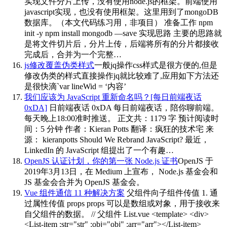
实现文件分片上传，没有使用node.js的框架。前端使用
javascript实现，也没有使用框架。这里用到了mongoDB
数据库。（本文代码练习用，非项目） 准备工作 npm
init -y npm install mongodb —save 实现思路 主要的思路就
是将文件切片后，分片上传，后端将所有的分片都接收
完成后，合并为一个完整…
js修改覆盖伪类样式
一般jq操作css样式是很方便的,但是
修改伪类的样式直接操作jq就比较难了,应用如下方法还
是很快滴`var lineWid = ‘内容’
我们应该为 JavaScript 重新命名吗？[每日前端夜话
0xDA]
日前端夜话 0xDA 每日前端夜话，陪你聊前端。
每天晚上18:00准时推送。 正文共：1179 字 预计阅读时
间：5 分钟 作者：Kieran Potts 翻译：疯狂的技术宅 来
源： kieranpotts Should We Rebrand JavaScript? 最近，
LinkedIn 的 JavaScript 组提出了一个有趣…
OpenJS 认证计划，你的第一张 Node.js 证书
OpenJS 于
2019年3月13日，在 Medium 上宣布， Node.js 基金会和
JS 基金会合并为 OpenJS 基金会。
Vue 组件通信 11 种解决方案
父组件向子组件传值 1. 通
过属性传值 props props 可以是数组或对象，用于接收来
自父组件的数据。 // 父组件 List.vue <template> <div>
<List-item :str="str" :obj="obj" :arr="arr"></List-item>