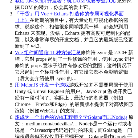
喊话 JavaScript 开发者：玩 DOM 也要专业范儿
充分挖
掘 DOM 的潜力，你会真的爱上它。
「干货」用 Vue + Echarts 打造你的专属可视化界面
（上）
在近期的项目中，有大量处理可视化数据的需
求。说起这个，相信很多同学跟我一样，都会想到用
Echarts 来实现。没错，Echarts 拥有高度可定制化的配
置，以及非常详尽的开发文档，并且它的最新版已经更
新到了 v4.3。
Vue 组件间通信 11 种方法汇总
修饰符 .sync 是 2.3.0+ 新
增，它对 props 起到了一种修饰的作用，使用 .sync 进行
修饰的 props 意味子组件有修改它的意图，这种情况下
它只起到一个标注性作用，有它没它都不会影响逻辑
（后文会介绍使用 .sync 的…
用 MelonJS 开发一个游戏
游戏开发并不需要局限于使用
Unity 或 Unreal Engine4 的用户。 JavaScript 游戏开发已
经有一段时间了。实际上，最流行的浏览器（例如
Chrome，Firefox和Edge）的最新版本提供了对高级图形
渲染（例如WebGL）的支持…
想成为一个出色的Web工程师？学Golang而非Node.js
原
文： medium.com/codezillas/… Nodejs是一个运行时或者
说是一个Javascript代码运行时的环境，而Golang是一门
编程语言但不仅仅用于后端开发。Golang是由Google于