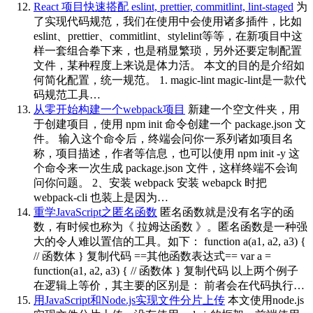
React 项目快速搭配 eslint, prettier, commitlint, lint-staged
为
了实现代码规范，我们在使用中会使用诸多插件，比如
eslint、prettier、commitlint、stylelint等等，在新项目中这
样一套组合拳下来，也是稍显繁琐，另外还要定制配置
文件，某种程度上来说是体力活。 本文的目的是介绍如
何简化配置，统一规范。 1. magic-lint magic-lint是一款代
码规范工具…
从零开始构建一个webpack项目
新建一个空文件夹，用
于创建项目，使用 npm init 命令创建一个 package.json 文
件。 输入这个命令后，终端会问你一系列诸如项目名
称，项目描述，作者等信息，也可以使用 npm init -y 这
个命令来一次生成 package.json 文件，这样终端不会询
问你问题。 2、安装 webpack 安装 webapck 时把
webpack-cli 也装上是因为…
重学JavaScript之匿名函数
匿名函数就是没有名字的函
数，有时候也称为《 拉姆达函数 》。匿名函数是一种强
大的令人难以置信的工具。如下： function a(a1, a2, a3) {
// 函数体 } 复制代码 ==其他函数表达式== var a =
function(a1, a2, a3) { // 函数体 } 复制代码 以上两个例子
在逻辑上等价，其主要的区别是： 前者会在代码执行…
用JavaScript和Node.js实现文件分片上传
本文使用node.js