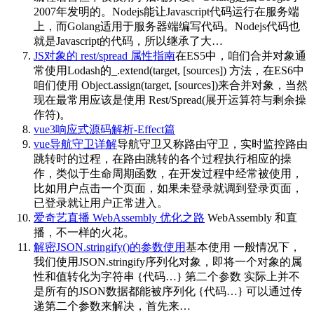
2007年发明的。Nodejs能让Javascript代码运行在服务端
上，而Golang适用于服务器端编写代码。Nodejs代码也
就是Javascript的代码，所以继承了大…
JS对象的 rest/spread 属性指南
在ES5中，咱们合并对象通
常使用Lodash的_.extend(target, [sources]) 方法，在ES6中
咱们使用 Object.assign(target, [sources])来合并对象，当然
现在最常用应该是使用 Rest/Spread(展开运算符与剩余操
作符)。
vue3响应式源码解析-Effect篇
vue导航守卫详解
导航守卫又称路由守卫，实时监控路由
跳转时的过程，在路由跳转的各个过程执行相应的操
作，类似于生命周期函数，在开发过程中经常被使用，
比如用户点击一个页面，如果未登录就调到登录页面，
已登录就让用户正常进入。
爱奇艺直播 WebAssembly 优化之路
WebAssembly 和直
播，不一样的火花。
解密JSON.stringify()的参数使用
基本使用 一般情况下，
我们使用JSON.stringify序列化对象，即将一个对象的属
性和值转化为字符串 {代码…} 第二个参数 实际上并不
是所有的JSON数据都能被序列化 {代码…} 可以通过传
递第二个参数来解决，首先来…