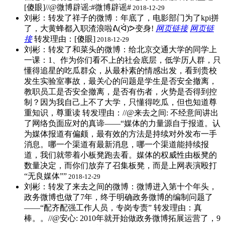
[傻眼]//@微博辟谣:#微博辟谣#
2018-12-29
刘彬：转发了祥子的微博：年底了，电影部门为了kpi拼
了，大黄蜂都入职渣浪啦ᕕ(ᐛ)ᕗ变身!
网页链接
网页链
接
​转发理由：[傻眼]
2018-12-29
刘彬：转发了和菜头的微博：给北京交通大学的同学上
一课：1、作为你们看不上的社会底层，低学历人群，只
懂得追星的吃瓜群众，从最朴素的情感出发，看到贵校
发生实验室事故，最关心的问题是学生是否安全撤离，
教职员工是否安全撤离，是否有伤者，火势是否得到控
制？因为我自己上不了大学，只懂得吃瓜，但也知道尊
重知识，尊重读 ​转发理由：//@来去之间: 不经意间讲出
了网络负面应对的真谛——“媒体的力量源自于报道。认
为媒体报道有偏颇，最有效的方法是持续对外发布一手
消息。哪一个渠道有最新消息，哪一个渠道能持续报
道，我们就带着小板凳跑去看。媒体的权威性由板凳的
数量决定，而你们放弃了召集板凳，而是上网表演殴打
“无良媒体””
2018-12-29
刘彬：转发了来去之间的微博：微博进入第十个年头，
政务微博也做了7年，终于明确政务微博的编制问题了
——“配齐配强工作人员，专岗专责” ​转发理由：真
棒。。//@安心: 2010年就开始做政务微博拓展运营了，9