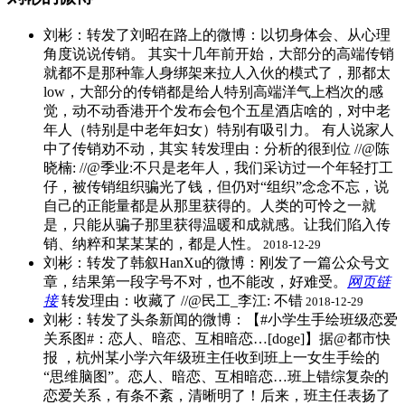
刘彬：转发了刘昭在路上的微博：以切身体会、从心理
角度说说传销。 其实十几年前开始，大部分的高端传销
就都不是那种靠人身绑架来拉人入伙的模式了，那都太
low，大部分的传销都是给人特别高端洋气上档次的感
觉，动不动香港开个发布会包个五星酒店啥的，对中老
年人（特别是中老年妇女）特别有吸引力。 有人说家人
中了传销劝不动，其实 ​转发理由：分析的很到位 //@陈
晓楠: //@季业:不只是老年人，我们采访过一个年轻打工
仔，被传销组织骗光了钱，但仍对“组织”念念不忘，说
自己的正能量都是从那里获得的。人类的可怜之一就
是，只能从骗子那里获得温暖和成就感。让我们陷入传
销、纳粹和某某某的，都是人性。
2018-12-29
刘彬：转发了韩叙HanXu的微博：刚发了一篇公众号文
章，结果第一段字号不对，也不能改，好难受。
网页链
接
​转发理由：收藏了 //@民工_李江: 不错
2018-12-29
刘彬：转发了头条新闻的微博：【#小学生手绘班级恋爱
关系图#：恋人、暗恋、互相暗恋…[doge]】据@都市快
报 ，杭州某小学六年级班主任收到班上一女生手绘的
“思维脑图”。恋人、暗恋、互相暗恋…班上错综复杂的
恋爱关系，有条不紊，清晰明了！后来，班主任表扬了