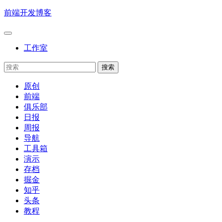
前端开发博客
工作室
原创
前端
俱乐部
日报
周报
导航
工具箱
演示
存档
掘金
知乎
头条
教程