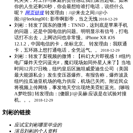
死关头，对工作与家庭的责任感让我们肃然起敬。如果
你的人生还剩20秒，你会最想给谁打电话，说些什么
呢？
网页链接
​转发理由：//@来去之间://@小
闹://@leeking001: 影帝啊影帝，当之无愧
2018-12-29
刘彬：转发了国东的微博：TNND，这到底是苹果手机
的问题，还是中国电信的问题。明明显示有信号，打电
话打不出去，上网访问也非常慢。iPhone XR iOS
12.1.2，中国电信的卡，坐标北京。 ​转发理由：我联通
卡，五环路上想打通电话，全凭运气。。
2018-12-29
刘彬：转发了梨视频的微博：【科幻大片即视感！#纽约
电厂爆炸天空闪蓝光#，魔幻现场如同外星人来了】当地
时间12月27日晚，纽约皇后区施坦威爱迪生公司（美国
最大能源私企）发生变压器爆炸。有报告称，爆炸波及
纽约拉瓜迪亚机场的电力供应，机场已关闭。附近民众
将视频上传网络，事发地天空出现绝美霓虹蓝光。[哆啦
A梦吃惊] ​转发理由：[傻眼]//@吴赫:应该是在试验对撞
机。。。
2018-12-29
刘彬的链接
应试宝刘彬哪里毕业的
演员刘彬的个人资料