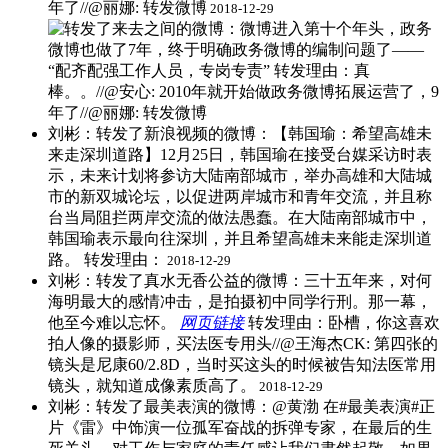
年了//@丽娜: 转发微博
2018-12-29
刘彬：转发了新浪视频的微博：【韩国瑜：希望高雄未
来走深圳道路】12月25日，韩国瑜在接受台媒采访时表
示，未来计划将参访大陆南部城市，举办高雄和大陆城
市的新双城论坛，以促进两岸城市和青年交流，并且称
台当局阻拦两岸交流的做法愚蠢。在大陆南部城市中，
韩国瑜表示最向往深圳，并且希望高雄未来能走深圳道
路。 ​转发理由：
2018-12-29
刘彬：转发了真水无香公益的微博：三十五年来，对何
海明最大的感情冲击，是拍摄初中同学行刑。那一幕，
他至今难以忘怀。
网页链接
​转发理由：卧槽，你这喜欢
拍人像的摄影师，买法医专用头//@王海杰CK: 第四张的
镜头是尼康60/2.8D，当时买这头的时候被告知法医常用
镜头，就知道成像素质高了。
2018-12-29
刘彬：转发了最美表演的微博：@黄渤 在#最美表演#正
片《雷》中饰演一位孤军奋战的拆弹专家，在最后的生