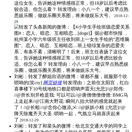
这位女生，告诉她这种情感很正常，但18岁以后考虑比
较合适。你怎么看？ ​转发理由：小八一个，建议早点熟
悉娱乐圈，做娱乐圈关系图，将来做娱乐大号。
2018-12-
29
刘彬：转发了醉姐欣语的微博：谁都不服，就服那个吹
唢呐的[笑cry]
网页链接
​转发理由：之前住太阳宫，红白
喜事楼下10号线地铁口都是唢呐声震天[允悲]//@郑伟:
//@所长别开枪是我: 可以可以//@唐僧僧僧僧僧: BMG马
上走起来//@江南大野花: 瞬间八抬大轿的感觉就起来
了！//@长蛆://@念你心微凉乄: //@妖妖小精 :[允悲]//@
降夭除魔齐天大圣 :唢呐一起，气氛立马就喜庆起来
了
2018-12-29
刘彬：转发了和菜头的微博：给北京交通大学的同学上