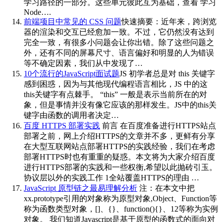
学习路径的一部分。这些单元彼此互为基础，查看 学习
Node….
前端项目中常见的 CSS 问题
快速摘要：近年来，跨浏览
器的渲染和交互已经愈加一致。不过，它仍然没有达到
完全一致，有很多小问题会让你出错。除了这些问题之
外，还有不同的屏幕尺寸、语言偏好和明显的人为错误
等不确定因素，我们从中发现了…
10个流行的JavaScript面试题
JS 初学者总是对 this 关键字
感到困惑，因为与其他现代编程语言相比，JS 中的这
this关键字有点棘手。 “this” 一般是表示当前所在的对
象，但是事情并没有像它应该的那样发生。JS中的this关
键字由函数的调用者决定…
百度 HTTPS 部署实践
前言 在百度准备进行HTTPS站点
部署之前，网上介绍HTTPS的文章并不多，更鲜有分享
在大型互联网站点部署HTTPS的实践经验，我们在考虑
部署HTTPS时也有重重的疑惑。本文将为大家介绍百度
进行HTTPS部署的实践和一些权衡,希望以此抛砖引玉。
协议层以外的实践工作 1全站覆盖HTTPS的理由 …
JavaScript 原型链之最易理解分析
注：在本文中把
xx.prototype引用的对象称为原型对象,Object、Function等
称为函数类型对象，[]、{}、function(){}、12等称为实例
对象。 我们知道Javascript是基于原型的函数式的面向对