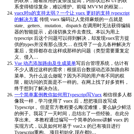
的联系，随着应用的复杂度提高，内部状态和 UI 的联
系变得错综复杂，难以维护。前端 MVVM 的框架…
vuex对ts的支持太弱？一个让 vuex 更好的支持 typescript
的解决方案
传统 vuex 编码让人觉得麻烦的一点就是
state、getters、mutation、dispatch 在调用时无法获得编辑
器的智能提示，必须切换文件去查找。本以为用上
typescript 后这个问题可以得到解决，却发现vuex官方提
供的types并没有那么强大… 在找寻了一会儿各种解决方
案后，觉得都存在这样或那样的问题（类型需要重复定
义、侵入…
Vue 动态添加路由及生成菜单
写后台管理系统，估计有
不少人遇过这样的需求：根据后台数据动态添加路由和
菜单。为什么这么做呢？因为不同的用户有不同的权
限，能访问的页面是不一样的。在网上找了好多资料，
终于想到了解决办法。
一个简单案例教你如何用Typescript写Vuex
相信很多人都
像我一样，学习使用了 vuex 后，想把项目改写成
Typescript 。但是官方教程要么晦涩难懂，要么缺少鲜活
的例子。我花了一天时间，总结出了一些经验。在此分
享出来。 本教程通过编写一个简单的demo讲解 vuex 的
实现方式，以及如何对基于 vue2.x 的已有项目进行
Typescript重构。 项目初始化 现在都9…