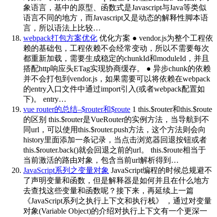
象语言，基中的原型、函数式是Javascript与Java等类似
语言不同的地方，而Javascript又是动态的解释性脚本语
言，所以语法上比较…
webpack打包方案优化
优化方案 ● vendor.js为整个工程依
赖的基础包，工程依赖不会经常变动，所以不需要每次
都重新加载，需要生成稳定的chunkId和moduleId，并且
搭配http响应头ETag实现协商缓存。 ● 异步chunk的依赖
并不会打包到vendor.js，如果需要可以将依赖在webpack
的entry入口文件中通过import引入(或者webpack配置如
下)。 entry…
vue router的总结–$router和$route
1 this.$router和this.$route
的区别 this.$router是VueRouter的实例方法，当导航到不
同url，可以使用this.$router.push方法，这个方法则会向
history里面添加一条记录，当点击浏览器回退按钮或者
this.$router.back()就会回退之前的url。 this.$route相当于
当前激活的路由对象，包含当前url解析得到…
JavaScript系列之变量对象
JavaScript编程的时候总规避不
了声明变量和函数，但是解释器是如何并且在什么地方
去查找这些变量和函数呢？接下来，再延续上一篇
《JavaScript系列之执行上下文和执行栈》 ，通过对变量
对象(Variable Object)的介绍对执行上下文有一个更深一