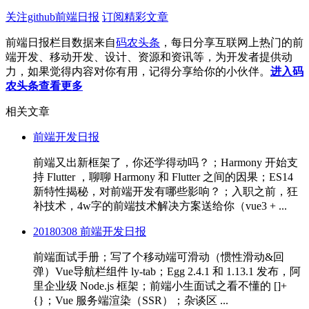
关注github前端日报
订阅精彩文章
前端日报栏目数据来自
码农头条
，每日分享互联网上热门的前
端开发、移动开发、设计、资源和资讯等，为开发者提供动
力，如果觉得内容对你有用，记得分享给你的小伙伴。
进入码
农头条查看更多
相关文章
前端开发日报
前端又出新框架了，你还学得动吗？；Harmony 开始支
持 Flutter ，聊聊 Harmony 和 Flutter 之间的因果；ES14
新特性揭秘，对前端开发有哪些影响？；入职之前，狂
补技术，4w字的前端技术解决方案送给你（vue3 + ...
20180308 前端开发日报
前端面试手册；写了个移动端可滑动（惯性滑动&回
弹）Vue导航栏组件 ly-tab；Egg 2.4.1 和 1.13.1 发布，阿
里企业级 Node.js 框架；前端小生面试之看不懂的 []+
{}；Vue 服务端渲染（SSR）；杂谈区 ...