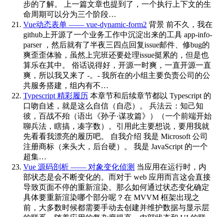
步的了解。 上一篇文章也提到了，一个执行上下文的生
命周期可以分为三个阶段…
Vue动态表单 —— vue-dynamic-form2
背景 前不久，我在
github上开源了一个业务工作中沉淀出来的工具 app-info-
parser ，然后就有了半夜三四点回复issue邮件、修bug的
爽歪歪体验，虽然上完班还要处理issue挺累的，但是也
算乐在其中。 俗话说得好，开源一时爽，一直开源一直
爽，所以我又来了 -。- 我所在的小组主要负责公司的公
共服务搭建，组内有不…
Typescript 精彩履历
本章节和后续章节都以 Typescript 的
口吻自述，就是这么自信（自恋）。 兵法云：知己知
彼，百战不殆（语出《孙子·谋攻篇》）（一个前端开始
聊兵法，瞎搞，凑字数）。引用此主要想说，要用我就
先看看我漂亮的履历吧。 自我介绍 我是 Microsoft 公司
注册商标（来头大，后台硬）。 我是 JavaScript 的一个
超集…
Vue 源码剖析 —— 对象变化侦测
当应用在运行时，内
部状态是会不断变化的。而对于 web 应用而言这会直接
导致页面不停的重新渲染。那么如何通过状态变化确定
具体要重新渲染哪个部分呢？在 MVVM 框架出现之
前，大多数时候都需要手动去创建并维护数据与显示层