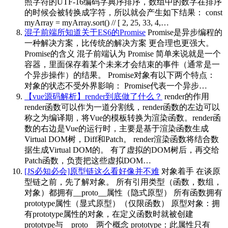
照字符的UTF-16编码字典序排序，数组中的数字在排序
的时候会被转换成字符，所以就会产生如下结果： const
myArray = myArray.sort() // [ 2, 25, 33, 4,…
混子前端所知道关于ES6的Promise
Promise是异步编程的
一种解决方案，比传统的解决方案 更合理也更强大。
Promise的含义 混子前端认为 Promise 简单来说就是一个
容器，里面保存着某个未来才会结束的事件（通常是一
个异步操作）的结果。 Promise对象有以下两个特点：
对象的状态不受外界影响： Promise代表一个异步…
【vue源码解析】render到底做了什么？
render的作用
render函数可以作为一道分割线，render函数的左边可以
称之为编译期，将Vue的模板转换为渲染函数。render函
数的右边是Vue的运行时，主要是基于渲染函数生成
Virtual DOM树，Diff和Patch。 render渲染函数将结合数
据生成Virtual DOM的。 有了虚拟的DOM树后，再交给
Patch函数，负责把这些虚拟DOM…
[JS必知必会]原型链这么看好像并不难
对象着手 在谈原
型链之前，先了解对象。 所有引用类型（函数，数组，
对象）都拥有__proto__属性（隐式原型） 所有函数拥有
prototype属性（显式原型）（仅限函数） 原型对象：拥
有prototype属性的对象，在定义函数时就被创建
prototype与__proto__两个概念 prototype：此属性只有