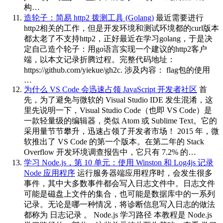
构…
造轮子：简易 http2 拨测工具 (Golang)
最近需要进行
http2相关的工作，但是开发环境和测试环境都的curl版本
都太老了不支持http2，正好最近在学习golang，于是决
定自己造个轮子：用go语言实现一个建议的http2客户
端，以本文记录折腾过程。完整代码地址：
https://github.com/yiekue/gh2c. 涉及内容： flag包的使用
…
为什么 VS Code 会迅速占领 JavaScript 开发者社区
首
先，为了避免与微软的 Visual Studio IDE 发生混淆，这
里先说明一下，Visual Studio Code（也即 VS Code）是
一款轻量级的编辑器，类似 Atom 或 Sublime Text。它的
采用量节节攀升，迅速占领了开发者市场！ 2015 年，微
软推出了 VS Code 的第一个版本。在第二年的 Stack
Overflow 开发环境调查报告中，它只有 7.2% 的…
学习 Node.js，第 10 单元：使用 Winston 和 Log4js 记录
Node 应用程序
运行服务器端应用程序时，会发生很多
事件，其中大多数事件都会写入日志文件中。日志文件
可能是磁盘上文件的集合，也可能是数据库中的一系列
记录。无论是哪一种情况，将诊断信息写入日志的做法
都称为 日志记录 。 Node.js 学习路径 本教程是 Node.js