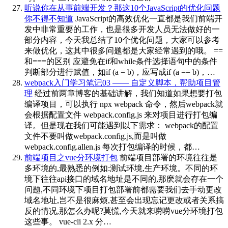
听说你在从事前端开发？那这10个JavaScript的优化问题
你不得不知道
JavaScript的高效优化一直都是我们前端开
发中非常重要的工作，也是很多开发人员无法做好的一
部分内容，今天我总结了10个优化问题，大家可以参考
来做优化，这其中很多问题都是大家经常遇到的哦。 ==
和===的区别 应避免在if和while条件选择语句中的条件
判断部分进行赋值，如if (a = b)，应写成if (a == b)，…
webpack入门学习笔记03 —— 自定义脚本，帮助项目管
理
经过前两章博客的基础讲解，我们知道如果想要打包
编译项目，可以执行 npx webpack 命令，然后webpack就
会根据配置文件 webpack.config.js 来对项目进行打包编
译。但是现在我们可能遇到以下需求： webpack的配置
文件不要叫做webpack.config.js,而是叫做
webpack.config.allen.js 每次打包编译的时候，都…
前端项目之vue分环境打包
前端项目部署的环境往往是
多环境的,最熟悉的例如:测试环境,生产环境。不同的环
境下往往api接口的域名地址是不同的,那麽就会存在一个
问题,不同环境下项目打包部署前都需要我们去手动更改
域名地址,岂不是很麻烦,甚至会出现忘记更改或者关系搞
反的情况,那怎么办呢?莫慌,今天就来唠唠vue分环境打包
这些事。 vue-cli 2.x 分…