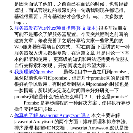
是因为面试了他们，之前自己在面试的时候，也曾经被
虐过，面试官说过的最深刻的一句话我到现在都记得。
基础很重要，只有基础好才会很少出 bug ，大多数的
bug …
服务器发布Vue/Nuxt项目指南(图文版本)
很多前端朋友
可能不是那么了解服务器配置。今天突然翻到之前写的
这篇文章，修改完善了之后分享给大家一些常见的的
Web服务器部署项目的方式。 写在前面 下面讲的每一种
服务器深入进去都很复杂，在这篇文章 只是讨论一下基
本的部署和使用 。更高级的知识和用法还需要各位朋友
自行去探索和发现， 开始阅读之前希望大家…
我所理解的promise
虽然项目中一直在用到promise，
虽然以前也学习过promise，但是对于promise真的是没有
很好的学以致用，有时候看到别人用promise的时候也是
一脸懵逼，所以就决定花点时间再来好好研究一下
promise到底是什么?应该怎么样用？ 1、什么是promise?
Promise 是异步编程的一种解决方案，使得执行异步
操作变得像同步操…
你真的了解 JavaScript Array#sort 吗？
本文主要讲解
javascript Array#sort 的两个方面：排序原理和排序算法。
排序原理 根据MDN文档，javascript Array#sort 默认是按