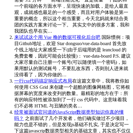
一个前端的各方面水平，呈现快速的加载，是给人最直
观，成就感也最足的一个感受，而且对用户体验是第一
重要的概念，所以这个相当重要，今天北妈就来结合美
团的实践方案来讨论一下。 其实文中的很多方案，我和
我团队也早在实…
来试试这个用 Vue 撸的数据可视化后台吧
国际惯例：项
目Github地址，欢迎 Star dongsuo/vue-data-board 首先放
个线上地址大家感受一下(由于后端用的是 leancloud 的
免费套餐，因此可能会比较慢)： vue-data-board P.S. 建议
大家尽量自己注册一个账号(可以随便填一个密码)，如
果用默认的测试账号，不要乱改东西，否则别人进来就
没得看了，因为你做的…
一行css代码搞定响应式布局
在这篇文章中，我将教你如
何使用 CSS Grid 来创建一个超酷的图像网格图，它将根
据屏幕的宽度来改变列的数量。最精彩的地方在于：所
有的响应特性被添加到了一行 css 代码中。这意味着我
们不必将 HTML 与丑陋的类名…
经常被面试官问道的JavaScript数据类型知识你真的懂
吗？
之前面试了几个开发者，他们确实做过不少项目，
能力也是不错的，但是发现js基础不扎实, 于是决定写一
下这篇javascrip数据类型相关的基础文章，其实也不仅仅