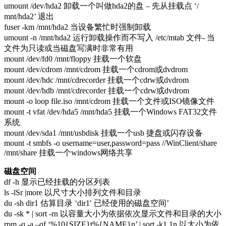
umount /dev/hda2 卸载一个叫做hda2的盘 – 先从挂载点 ‘/
mnt/hda2’ 退出
fuser -km /mnt/hda2 当设备繁忙时强制卸载
umount -n /mnt/hda2 运行卸载操作而不写入 /etc/mtab 文件- 当
文件为只读或当磁盘写满时非常有用
mount /dev/fd0 /mnt/floppy 挂载一个软盘
mount /dev/cdrom /mnt/cdrom 挂载一个cdrom或dvdrom
mount /dev/hdc /mnt/cdrecorder 挂载一个cdrw或dvdrom
mount /dev/hdb /mnt/cdrecorder 挂载一个cdrw或dvdrom
mount -o loop file.iso /mnt/cdrom 挂载一个文件或ISO镜像文件
mount -t vfat /dev/hda5 /mnt/hda5 挂载一个Windows FAT32文件
系统
mount /dev/sda1 /mnt/usbdisk 挂载一个usb 捷盘或闪存设备
mount -t smbfs -o username=user,password=pass //WinClient/share
/mnt/share 挂载一个windows网络共享
磁盘空间
df -h 显示已经挂载的分区列表
ls -lSr |more 以尺寸大小排列文件和目录
du -sh dir1 估算目录 ‘dir1′ 已经使用的磁盘空间’
du -sk * | sort -rn 以容量大小为依据依次显示文件和目录的大小
rpm -q -a –qf ‘%10{SIZE}t%{NAME}n’ | sort -k1,1n 以大小为依