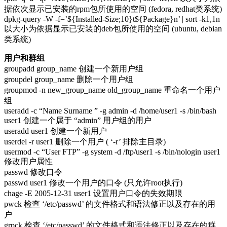
据依次显示已安装的rpm包所使用的空间 (fedora, redhat类系统)
dpkg-query -W -f=’${Installed-Size;10}t${Package}n’ | sort -k1,1n
以大小为依据显示已安装的deb包所使用的空间 (ubuntu, debian
类系统)
用户和群组
groupadd group_name 创建一个新用户组
groupdel group_name 删除一个用户组
groupmod -n new_group_name old_group_name 重命名一个用户
组
useradd -c “Name Surname ” -g admin -d /home/user1 -s /bin/bash
user1 创建一个属于 “admin” 用户组的用户
useradd user1 创建一个新用户
userdel -r user1 删除一个用户 ( ‘-r’ 排除主目录)
usermod -c “User FTP” -g system -d /ftp/user1 -s /bin/nologin user1
修改用户属性
passwd 修改口令
passwd user1 修改一个用户的口令 (只允许root执行)
chage -E 2005-12-31 user1 设置用户口令的失效期限
pwck 检查 ‘/etc/passwd’ 的文件格式和语法修正以及存在的用
户
grpck 检查 ‘/etc/passwd’ 的文件格式和语法修正以及存在的群