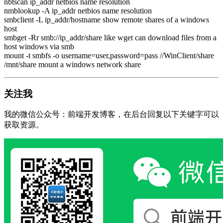
nbtscan ip_addr netbios name resolution
nmblookup -A ip_addr netbios name resolution
smbclient -L ip_addr/hostname show remote shares of a windows
host
smbget -Rr smb://ip_addr/share like wget can download files from a
host windows via smb
mount -t smbfs -o username=user,password=pass //WinClient/share
/mnt/share mount a windows network share
关注我
我的微信公众号：前端开发博客，在后台回复以下关键字可以
获取资源。