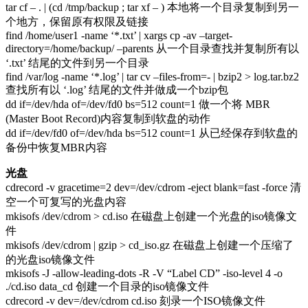
tar cf – . | (cd /tmp/backup ; tar xf – ) 本地将一个目录复制到另一
个地方，保留原有权限及链接
find /home/user1 -name ‘*.txt’ | xargs cp -av –target-
directory=/home/backup/ –parents 从一个目录查找并复制所有以
‘.txt’ 结尾的文件到另一个目录
find /var/log -name ‘*.log’ | tar cv –files-from=- | bzip2 > log.tar.bz2
查找所有以 ‘.log’ 结尾的文件并做成一个bzip包
dd if=/dev/hda of=/dev/fd0 bs=512 count=1 做一个将 MBR
(Master Boot Record)内容复制到软盘的动作
dd if=/dev/fd0 of=/dev/hda bs=512 count=1 从已经保存到软盘的
备份中恢复MBR内容
光盘
cdrecord -v gracetime=2 dev=/dev/cdrom -eject blank=fast -force 清
空一个可复写的光盘内容
mkisofs /dev/cdrom > cd.iso 在磁盘上创建一个光盘的iso镜像文
件
mkisofs /dev/cdrom | gzip > cd_iso.gz 在磁盘上创建一个压缩了
的光盘iso镜像文件
mkisofs -J -allow-leading-dots -R -V “Label CD” -iso-level 4 -o
./cd.iso data_cd 创建一个目录的iso镜像文件
cdrecord -v dev=/dev/cdrom cd.iso 刻录一个ISO镜像文件