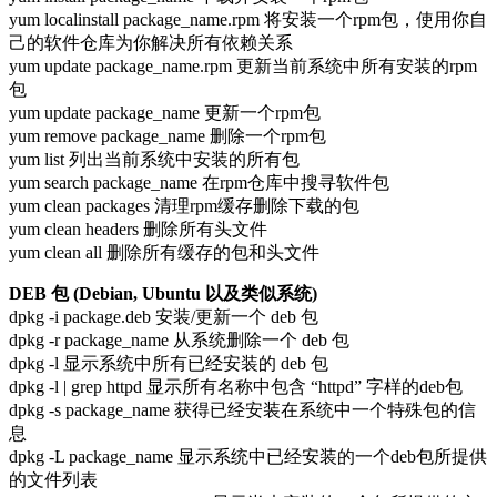
yum localinstall package_name.rpm 将安装一个rpm包，使用你自
己的软件仓库为你解决所有依赖关系
yum update package_name.rpm 更新当前系统中所有安装的rpm
包
yum update package_name 更新一个rpm包
yum remove package_name 删除一个rpm包
yum list 列出当前系统中安装的所有包
yum search package_name 在rpm仓库中搜寻软件包
yum clean packages 清理rpm缓存删除下载的包
yum clean headers 删除所有头文件
yum clean all 删除所有缓存的包和头文件
DEB 包 (Debian, Ubuntu 以及类似系统)
dpkg -i package.deb 安装/更新一个 deb 包
dpkg -r package_name 从系统删除一个 deb 包
dpkg -l 显示系统中所有已经安装的 deb 包
dpkg -l | grep httpd 显示所有名称中包含 “httpd” 字样的deb包
dpkg -s package_name 获得已经安装在系统中一个特殊包的信
息
dpkg -L package_name 显示系统中已经安装的一个deb包所提供
的文件列表