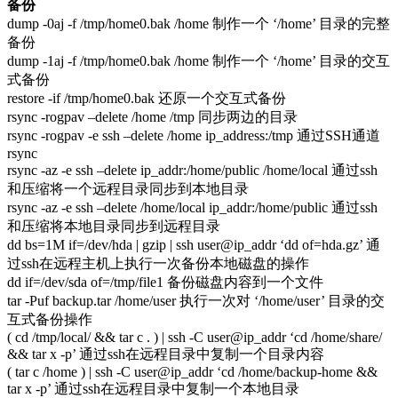
备份
dump -0aj -f /tmp/home0.bak /home 制作一个 ‘/home’ 目录的完整
备份
dump -1aj -f /tmp/home0.bak /home 制作一个 ‘/home’ 目录的交互
式备份
restore -if /tmp/home0.bak 还原一个交互式备份
rsync -rogpav –delete /home /tmp 同步两边的目录
rsync -rogpav -e ssh –delete /home ip_address:/tmp 通过SSH通道
rsync
rsync -az -e ssh –delete ip_addr:/home/public /home/local 通过ssh
和压缩将一个远程目录同步到本地目录
rsync -az -e ssh –delete /home/local ip_addr:/home/public 通过ssh
和压缩将本地目录同步到远程目录
dd bs=1M if=/dev/hda | gzip | ssh user@ip_addr ‘dd of=hda.gz’ 通
过ssh在远程主机上执行一次备份本地磁盘的操作
dd if=/dev/sda of=/tmp/file1 备份磁盘内容到一个文件
tar -Puf backup.tar /home/user 执行一次对 ‘/home/user’ 目录的交
互式备份操作
( cd /tmp/local/ && tar c . ) | ssh -C user@ip_addr ‘cd /home/share/
&& tar x -p’ 通过ssh在远程目录中复制一个目录内容
( tar c /home ) | ssh -C user@ip_addr ‘cd /home/backup-home &&
tar x -p’ 通过ssh在远程目录中复制一个本地目录