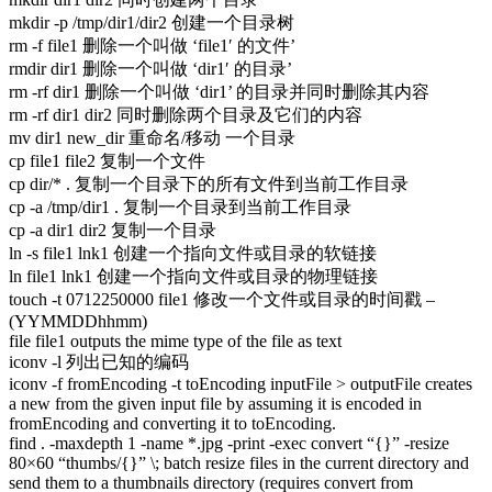
mkdir -p /tmp/dir1/dir2 创建一个目录树
rm -f file1 删除一个叫做 ‘file1′ 的文件’
rmdir dir1 删除一个叫做 ‘dir1′ 的目录’
rm -rf dir1 删除一个叫做 ‘dir1’ 的目录并同时删除其内容
rm -rf dir1 dir2 同时删除两个目录及它们的内容
mv dir1 new_dir 重命名/移动 一个目录
cp file1 file2 复制一个文件
cp dir/* . 复制一个目录下的所有文件到当前工作目录
cp -a /tmp/dir1 . 复制一个目录到当前工作目录
cp -a dir1 dir2 复制一个目录
ln -s file1 lnk1 创建一个指向文件或目录的软链接
ln file1 lnk1 创建一个指向文件或目录的物理链接
touch -t 0712250000 file1 修改一个文件或目录的时间戳 –
(YYMMDDhhmm)
file file1 outputs the mime type of the file as text
iconv -l 列出已知的编码
iconv -f fromEncoding -t toEncoding inputFile > outputFile creates
a new from the given input file by assuming it is encoded in
fromEncoding and converting it to toEncoding.
find . -maxdepth 1 -name *.jpg -print -exec convert “{}” -resize
80×60 “thumbs/{}” \; batch resize files in the current directory and
send them to a thumbnails directory (requires convert from