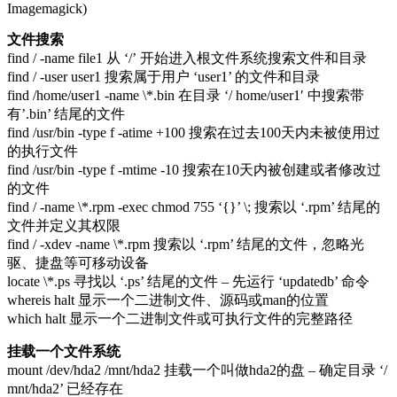
Imagemagick)
文件搜索
find / -name file1 从 ‘/’ 开始进入根文件系统搜索文件和目录
find / -user user1 搜索属于用户 ‘user1’ 的文件和目录
find /home/user1 -name \*.bin 在目录 ‘/ home/user1′ 中搜索带
有’.bin’ 结尾的文件
find /usr/bin -type f -atime +100 搜索在过去100天内未被使用过
的执行文件
find /usr/bin -type f -mtime -10 搜索在10天内被创建或者修改过
的文件
find / -name \*.rpm -exec chmod 755 ‘{}’ \; 搜索以 ‘.rpm’ 结尾的
文件并定义其权限
find / -xdev -name \*.rpm 搜索以 ‘.rpm’ 结尾的文件，忽略光
驱、捷盘等可移动设备
locate \*.ps 寻找以 ‘.ps’ 结尾的文件 – 先运行 ‘updatedb’ 命令
whereis halt 显示一个二进制文件、源码或man的位置
which halt 显示一个二进制文件或可执行文件的完整路径
挂载一个文件系统
mount /dev/hda2 /mnt/hda2 挂载一个叫做hda2的盘 – 确定目录 ‘/
mnt/hda2’ 已经存在