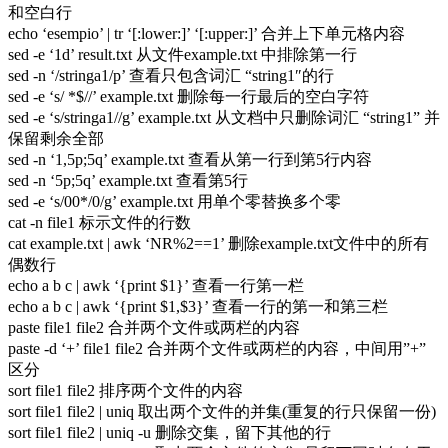
和空白行
echo ‘esempio’ | tr ‘[:lower:]’ ‘[:upper:]’ 合并上下单元格内容
sed -e ‘1d’ result.txt 从文件example.txt 中排除第一行
sed -n ‘/stringa1/p’ 查看只包含词汇 “string1″的行
sed -e ‘s/ *$//’ example.txt 删除每一行最后的空白字符
sed -e ‘s/stringa1//g’ example.txt 从文档中只删除词汇 “string1” 并
保留剩余全部
sed -n ‘1,5p;5q’ example.txt 查看从第一行到第5行内容
sed -n ‘5p;5q’ example.txt 查看第5行
sed -e ‘s/00*/0/g’ example.txt 用单个零替换多个零
cat -n file1 标示文件的行数
cat example.txt | awk ‘NR%2==1’ 删除example.txt文件中的所有
偶数行
echo a b c | awk ‘{print $1}’ 查看一行第一栏
echo a b c | awk ‘{print $1,$3}’ 查看一行的第一和第三栏
paste file1 file2 合并两个文件或两栏的内容
paste -d ‘+’ file1 file2 合并两个文件或两栏的内容，中间用”+”
区分
sort file1 file2 排序两个文件的内容
sort file1 file2 | uniq 取出两个文件的并集(重复的行只保留一份)
sort file1 file2 | uniq -u 删除交集，留下其他的行