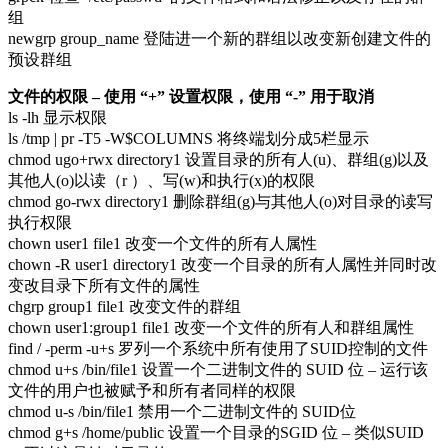
组
newgrp group_name 登陆进一个新的群组以改变新创建文件的
预设群组
文件的权限 – 使用 “+” 设置权限，使用 “-” 用于取消
ls -lh 显示权限
ls /tmp | pr -T5 -W$COLUMNS 将终端划分成5栏显示
chmod ugo+rwx directory1 设置目录的所有人(u)、群组(g)以及
其他人(o)以读（r ）、写(w)和执行(x)的权限
chmod go-rwx directory1 删除群组(g)与其他人(o)对目录的读写
执行权限
chown user1 file1 改变一个文件的所有人属性
chown -R user1 directory1 改变一个目录的所有人属性并同时改
变改目录下所有文件的属性
chgrp group1 file1 改变文件的群组
chown user1:group1 file1 改变一个文件的所有人和群组属性
find / -perm -u+s 罗列一个系统中所有使用了SUID控制的文件
chmod u+s /bin/file1 设置一个二进制文件的 SUID 位 – 运行该
文件的用户也被赋予和所有者同样的权限
chmod u-s /bin/file1 禁用一个二进制文件的 SUID位
chmod g+s /home/public 设置一个目录的SGID 位 – 类似SUID