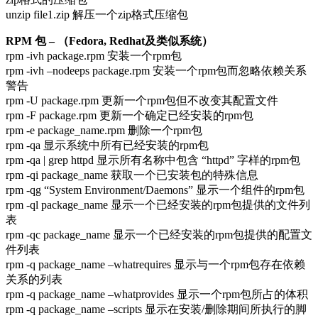
unzip file1.zip 解压一个zip格式压缩包
RPM 包 – （Fedora, Redhat及类似系统）
rpm -ivh package.rpm 安装一个rpm包
rpm -ivh –nodeeps package.rpm 安装一个rpm包而忽略依赖关系
警告
rpm -U package.rpm 更新一个rpm包但不改变其配置文件
rpm -F package.rpm 更新一个确定已经安装的rpm包
rpm -e package_name.rpm 删除一个rpm包
rpm -qa 显示系统中所有已经安装的rpm包
rpm -qa | grep httpd 显示所有名称中包含 “httpd” 字样的rpm包
rpm -qi package_name 获取一个已安装包的特殊信息
rpm -qg “System Environment/Daemons” 显示一个组件的rpm包
rpm -ql package_name 显示一个已经安装的rpm包提供的文件列
表
rpm -qc package_name 显示一个已经安装的rpm包提供的配置文
件列表
rpm -q package_name –whatrequires 显示与一个rpm包存在依赖
关系的列表
rpm -q package_name –whatprovides 显示一个rpm包所占的体积
rpm -q package_name –scripts 显示在安装/删除期间所执行的脚