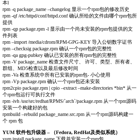
本l
rpm -q package_name –changelog 显示一个rpm包的修改历史
rpm -qf /etc/httpd/conf/httpd.conf 确认所给的文件由哪个rpm包所
提供
rpm -qp package.rpm -l 显示由一个尚未安装的rpm包提供的文
件列表
rpm –import /media/cdrom/RPM-GPG-KEY 导入公钥数字证书
rpm –checksig package.rpm 确认一个rpm包的完整性
rpm -qa gpg-pubkey 确认已安装的所有rpm包的完整性
rpm -V package_name 检查文件尺寸、 许可、类型、所有者、
群组、MD5检查以及最后修改时间
rpm -Va 检查系统中所有已安装的rpm包- 小心使用
rpm -Vp package.rpm 确认一个rpm包还未安装
rpm2cpio package.rpm | cpio –extract –make-directories *bin* 从一
个rpm包运行可执行文件
rpm -ivh /usr/src/redhat/RPMS/`arch`/package.rpm 从一个rpm源码
安装一个构建好的包
rpmbuild –rebuild package_name.src.rpm 从一个rpm源码构建一
个 rpm 包
YUM 软件包升级器 – （Fedora, RedHat及类似系统）
yum install package_name 下载并安装一个rpm包