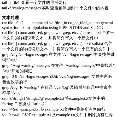
tail -2 file1 查看一个文件的最后两行
tail -f /var/log/messages 实时查看被添加到一个文件中的内容
文本处理
cat file1 file2 … | command <> file1_in.txt_or_file1_out.txt general
syntax for text manipulation using PIPE, STDIN and STDOUT
cat file1 | command( sed, grep, awk, grep, etc…) > result.txt 合并一
个文件的详细说明文本，并将简介写入一个新文件中
cat file1 | command( sed, grep, awk, grep, etc…) >> result.txt 合并
一个文件的详细说明文本，并将简介写入一个已有的文件中
grep Aug /var/log/messages 在文件 ‘/var/log/messages’中查找关键
词”Aug”
grep ^Aug /var/log/messages 在文件 ‘/var/log/messages’中查找以”
Aug”开始的词汇
grep [0-9] /var/log/messages 选择 ‘/var/log/messages’ 文件中所有
包含数字的行
grep Aug -R /var/log/* 在目录 ‘/var/log’ 及随后的目录中搜索字
符串”Aug”
sed ‘s/stringa1/stringa2/g’ example.txt 将example.txt文件中的
“string1” 替换成 “string2”
sed ‘/^$/d’ example.txt 从example.txt文件中删除所有空白行
sed ‘/ *#/d; /^$/d’ example.txt 从example.txt文件中删除所有注释