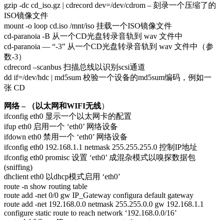
gzip -dc cd_iso.gz | cdrecord dev=/dev/cdrom – 刻录一个压缩了的
ISO镜像文件
mount -o loop cd.iso /mnt/iso 挂载一个ISO镜像文件
cd-paranoia -B 从一个CD光盘转录音轨到 wav 文件中
cd-paranoia — “-3” 从一个CD光盘转录音轨到 wav 文件中（参
数-3）
cdrecord –scanbus 扫描总线以识别scsi通道
dd if=/dev/hdc | md5sum 校验一个设备的md5sum编码，例如一
张 CD
网络 – （以太网和WIFI无线
）
ifconfig eth0 显示一个以太网卡的配置
ifup eth0 启用一个 ‘eth0’ 网络设备
ifdown eth0 禁用一个 ‘eth0’ 网络设备
ifconfig eth0 192.168.1.1 netmask 255.255.255.0 控制IP地址
ifconfig eth0 promisc 设置 ‘eth0’ 成混杂模式以嗅探数据包
(sniffing)
dhclient eth0 以dhcp模式启用 ‘eth0’
route -n show routing table
route add -net 0/0 gw IP_Gateway configura default gateway
route add -net 192.168.0.0 netmask 255.255.0.0 gw 192.168.1.1
configure static route to reach network ‘192.168.0.0/16’