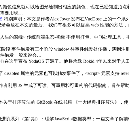
传入颜色信息就可以给图形绘制出相应的颜色，现在已经知道顶
需要用现…
S
特别声明：本文是作者Alex Jover 发布在VueDose 上
会放在本文的最后。 我们有很多可以提高 web 性能的方法，而
生的巅峰~ 传统前端生态-初级 不使用打包、中间处理工具，手工
阶段 事件触发有三个阶段 window 往事件触发处传播，遇到
 事件触发一般来说会…
在这里宣布 YodaOS 开源了。他将承载 Rokid 4年以来对于
置了 disabled 属性的元素也可以触发事件了，<script> 元素支持 referr
者利用 JS 生成了可读、可重用和可重构的代码指南，旨在帮助你评估
于排序算法的 GitBook 在线书籍 《十大经典排序算法》，使用 JavaScript
列（第1期）：理解JavaScript数据类型；一篇文章了解前端异步编程方案演