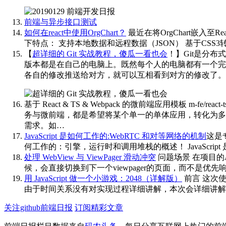
前端与异步接口测试
如何在react中使用OrgChart？
最近在将OrgChart嵌入至
下特点： 支持本地数据和远程数据（JSON） 基于CSS
【
超详细的 Git 实战教程，傻瓜一看也会
！】Git是分
版本都是在自己的电脑上。既然每个人的电脑都有一个完
各自的修改推送给对方，就可以互相看到对方的修改了。
基于 React & TS & Webpack 的微前端应用模板
m-fe/r
务与微前端，都是希望将某个单一的单体应用，转化为多
需求。如…
JavaScript 是如何工作的:WebRTC 和对等网络的机制
这是专
何工作的：引擎，运行时和调用堆栈的概述！ JavaScrip
处理 WebView 与 ViewPager 滑动冲突
问题场景 在项目的A
候，会直接切换到下一个viewpager的页面，而不是优先
用 JavaScript 做一个小游戏：2048（详解版）
前言 这次使
由于时间关系没有对实现过程详细讲解，本次会详细讲解
关注github前端日报
订阅精彩文章