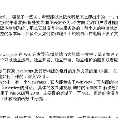
React时，碰见了一些坑，希望能以此记录我是怎么爬出来的~ 一、什么
3转换的平滑展开/折叠效果 将图表对齐为4个方向 允许用户通过
布式版本控制系统，那么它就没有中央服务器的，每个人的电脑就
整的版本库，那多个人如何协作呢？比如说自己在电脑上改了文
eact-ts-webpack 在 Web 开发导论/微前端与大前端 一
个可以独立运行、独立开发、独立部署、独立维护的服务或者应
门探索 JavaScript 及其所构建的组件的系列文章的第 18 篇。
t 是如何工作的：深入V8引…
pp中，有一个ViewPager，它内部包含了WebView，而内部
响应webview的滑动。 具体的效果如视频 期待的示例效果 解决思
用了 vue 来编写 2048，主要目的是温习一下 vue。 但是好像
下比较绕的函数 由于篇…