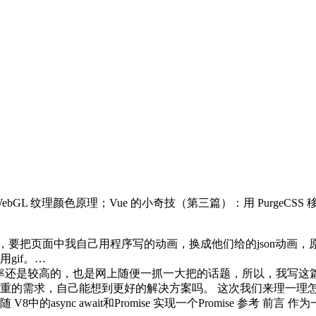
；WebGL 纹理颜色原理；Vue 的小奇技（第三篇）：用 Purge
说，要把页面中我自己用程序写的动画，换成他们给的json动画
gif。…
率还是较高的，也是网上随便一抓一大把的话题，所以，我写这
重的需求，自己能想到更好的解决方案吗。 这次我们来理一理
随 V8中的async await和Promise 实现一个Promise 参考