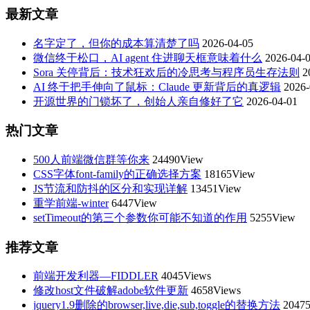
最新文章
名字定了，但你的成本算清楚了吗
2026-04-05
微信终于松口，AI agent 住进聊天框意味着什么
2026-04-
Sora 关停背后：技术狂欢后的冷思考与程序员生存法则
2
AI 终于把手伸向了鼠标：Claude 更新背后的真逻辑
2026-
开源世界的门锁坏了，创始人亲自修好了它
2026-04-01
热门文章
500人前端微信群等你来
24490View
CSS字体font-family的正确选择方案
18165View
JS节流和防抖的区分和实现详解
13451View
重学前端-winter
6447View
setTimeout的第三个参数你可能不知道的作用
5255View
推荐文章
前端开发利器—FIDDLER
4045Views
修改host文件破解adobe软件更新
4658Views
jquery1.9删除的browser,live,die,sub,toggle的替换方法
20475