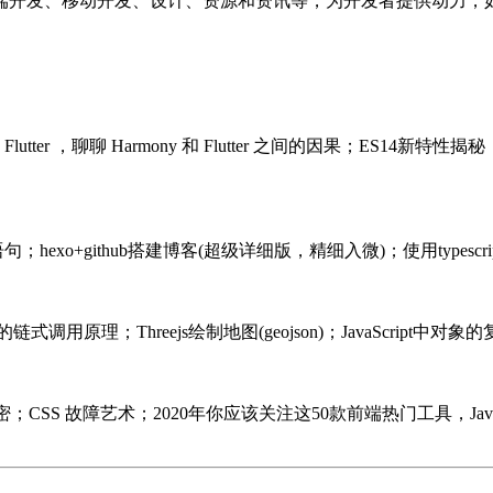
端开发、移动开发、设计、资源和资讯等，为开发者提供动力，
utter ，聊聊 Harmony 和 Flutter 之间的因果；ES
t的语句；hexo+github搭建博客(超级详细版，精细入微)；使用typescr
e的链式调用原理；Threejs绘制地图(geojson)；JavaScript中对象的
 内存泄漏的秘密；CSS 故障艺术；2020年你应该关注这50款前端热门工具，