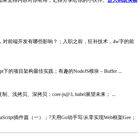
如果觉得内容对你有用，记得分享给你的小伙伴。
进入码农头条
14新特性揭秘，对前端开发有哪些影响？；入职之前，狂补技术，4w字的前
ipt下的项目架构最佳实践；有趣的NodeJS模块 – Buffer ...
复制、浅拷贝、深拷贝；core-js@3, babel展望未来； ...
JavaScript插件篇（一）；7天用Go动手写/从零实现Web框架Gee；