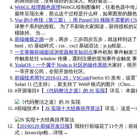
的调用阶段，没有很好的去深入。刚好最近…
WebGL 纹理颜色原理
WebGL绘制图像时，往着色器中
最终呈现出来，那么这个过程是什么样，如果图形的颜色
Vue 的小奇技（第三篇）：用 PurgeCSS 移除不需要的 CS
译整个系列的授权。 为了不影响大家阅读，获得授权的记录
移除掉。 当…
前端修炼之路
一步，两步，三步四步五步，就这样到达了人
html，h5 基础样式：css，css3 基础语法：js jq框架…
一文掌握前端面试浏览器相关知识点
事件机制 事件触发三
件触发处往 window 传播，遇到注册的冒泡事件会触发
YodaOS：一个属于 Node.js 社区的操作系统
大家好，很开心
一等开发公民，全部开放给社区。
前端技术周刊 2019-01-28：VSCode
Firefox 65 发布，设
Safari 11 已支持），新支持了 WebP 格式的图片（Chro…
#开源项目#【
《代码整洁之道》的 JS 实现
】详见：
本篇作
#前端技术#【
JS 实现十大经典排序算法
】详见：
这是一本关
【
20190129 前端开发日报
】我转行前端花了11个月；前端进阶系
式；Javascript检…详情→
​​​