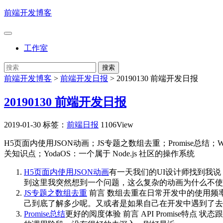
前端开发博客
工作室
前端开发博客
>
前端开发日报
>
20190130 前端开发日报
20190130 前端开发日报
2019-01-30
标签：
前端日报
1106View
H5页面内使用JSON动画；JS专题之数组去重；Promise总结
关知识点；YodaOS：一个属于 Node.js 社区的操作系统
H5页面内使用JSON动画
有一天我们的UI设计师找到我
到这里我突然想到一个问题，这么复杂的动画为什么不使用
JS专题之数组去重
前言 数组去重在日常开发中的使用频
己到底了解多少呢。又或者是如果自己在开发中遇到了去
Promise总结
更好的阅度体验 前言 API Promise特点 状态跟