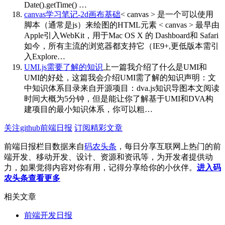
Date().getTime() …
canvas学习笔记-2d画布基础
< canvas > 是一个可以使用
脚本（通常是js）来绘图的HTML元素 < canvas > 最早由
Apple引入WebKit，用于Mac OS X 的 Dashboard和 Safari
如今，所有主流的浏览器都支持它（IE9+,更低版本需引
入Explore…
UMI.js需要了解的知识
上一篇我介绍了什么是UMI和
UMI的好处，这篇我会介绍UMI需了解的知识声明：文
中知识体系目录来自开源项目：dva.js知识导图本文阅读
时间大概为5分钟，但是能让你了解基于UMI和DVA构
建项目的最小知识体系，你可以粗…
关注github前端日报
订阅精彩文章
前端日报栏目数据来自
码农头条
，每日分享互联网上热门的前
端开发、移动开发、设计、资源和资讯等，为开发者提供动
力，如果觉得内容对你有用，记得分享给你的小伙伴。
进入码
农头条查看更多
相关文章
前端开发日报