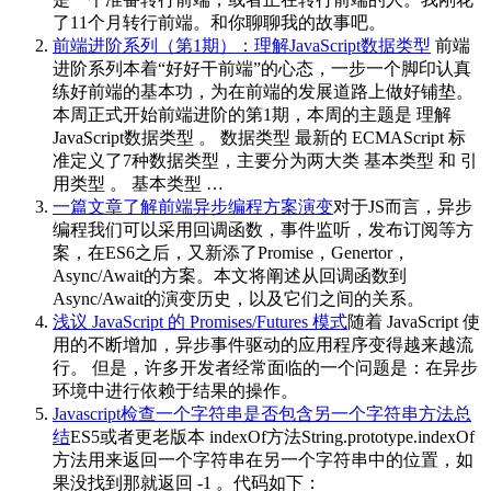
了11个月转行前端。和你聊聊我的故事吧。
前端进阶系列（第1期）：理解JavaScript数据类型
前端
进阶系列本着“好好干前端”的心态，一步一个脚印认真
练好前端的基本功，为在前端的发展道路上做好铺垫。
本周正式开始前端进阶的第1期，本周的主题是 理解
JavaScript数据类型 。 数据类型 最新的 ECMAScript 标
准定义了7种数据类型，主要分为两大类 基本类型 和 引
用类型 。 基本类型 …
一篇文章了解前端异步编程方案演变
对于JS而言，异步
编程我们可以采用回调函数，事件监听，发布订阅等方
案，在ES6之后，又新添了Promise，Genertor，
Async/Await的方案。本文将阐述从回调函数到
Async/Await的演变历史，以及它们之间的关系。
浅议 JavaScript 的 Promises/Futures 模式
随着 JavaScript 使
用的不断增加，异步事件驱动的应用程序变得越来越流
行。 但是，许多开发者经常面临的一个问题是：在异步
环境中进行依赖于结果的操作。
Javascript检查一个字符串是否包含另一个字符串方法总
结
ES5或者更老版本 indexOf方法String.prototype.indexOf
方法用来返回一个字符串在另一个字符串中的位置，如
果没找到那就返回 -1 。代码如下：