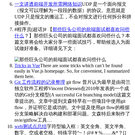
一文讲透前端开发所需网络知识
UDP 是一个面向报文
（报文可以理解为一段段的数据）的协议。意思就是
UDP 只是报文的搬运工，不会对报文进行任何拆分和拼
接操作。
#程序员[超话]# 【
那些巨头公司的前端面试都喜欢问些
什么
？】那些巨头公司的前端面试都喜欢问些什么？本
篇文章将会给大家分享一些面试技巧，帮助候选人为面
试做好准备。详细请见下文：
​​​
Tricks in Vue
There are some tricks which can’t be found
easily in Vue.js homepage. So, for convenient, I summarized
them here.
Git 工作流程的记录整理
git flow 普片认为最早是由荷兰
独立软件工程师Vincent Driessen在2010年发表的一个成
功的Git分支模型(A successful Git branching model)这篇文
章提出的。文章中提到文森特早在一些项目中使用git
flow，并证明它是成功的。文中提及使用git flow的根据
分支策略解决自动构建和部署问题。文森特后来制作了
nvie/gitflow工具…
web测试点总结
字符型输入框：英文全角、英文半角、
数字、空或者空格、特殊字符“~！@#￥%……&*？[]