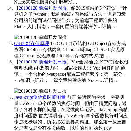
Nacos来实现服务的注册与发…
【
20190128 前端开发周报
】给2019前端的5个建议；“计
算机之子”winter：我的前端学习路线与方法；世界顶级
公司的前端面试都问些什么；为前端工程师准备的
Flutter 入门指南；一套闲置的前端算法字…详情→
​​​
Git 内部存储原理
TOC Git 目录结构 Git Object存储方式
查看Git Object存储内容 Git branch和tag Git Stash实现原
理 Git reset 实现原理 Git object存储方式 总结 …
【
20190128 前端开发日报
】Vue全家桶 之 KTV前台收银
管理系统 (不想努力啦，回家收钱去)；Vue 组件间的通
讯；一个合格的Webpack4配置工程师素养：第一部分；
vue知识点记录；一篇文章构建你的 NodeJ…详情→
​​​
JavaScript侧信道时间测量
前言 最近因为需求，需要测
量JavaScript单个函数的执行时间，但由于精度问题，遇
到了各种各样的问题，在此做简单记录。 JavaScript高精
度时间函数 首先得明确，JavaScript单个函数执行时间应
该是微秒级的，所以必须需要高精度。那么第一反应自
然是查找是否有相关函数，以往的时间函数 new