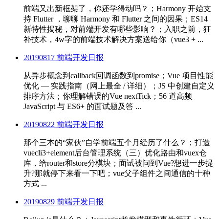
前端又出新框架了，你还学得动吗？；Harmony 开始支
持 Flutter ，聊聊 Harmony 和 Flutter 之间的因果；ES14
新特性揭秘，对前端开发有哪些影响？；入职之前，狂
补技术，4w字的前端技术解决方案送给你（vue3 + ...
20190817 前端开发日报
从异步概念到callback回调函数到promise；Vue 项目性能
优化 — 实践指南（网上最全 / 详细）；JS 中创建自定义
排序方法；你理解错误的Vue nextTick；56 道高频
JavaScript 与 ES6+ 的面试题及答 ...
20190822 前端开发日报
那个三本的“家伙”自学前端五个月经历了什么？；打造
vuecli3+element后台管理系统（三）优化路由和vuex仓
库，给router和store分模块；面试被问到Vue?想进一步提
升?那就停下来看一下吧；vue父子组件之间通信的十种
方式 ...
20190829 前端开发日报