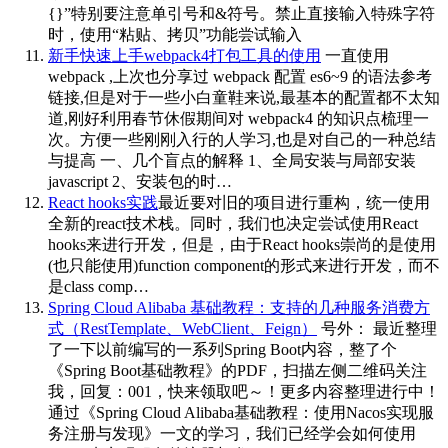
{}”特别要注意单引号和&符号。禁止直接输入特殊字符
时，使用“粘贴、拷贝”功能尝试输入
新手快速上手webpack4打包工具的使用
一直使用
webpack ,上次也分享过 webpack 配置 es6~9 的语法参考
链接,但是对于一些小白童鞋来说,最基本的配置都不太知
道,刚好利用春节休假期间对 webpack4 的知识点梳理一
次。方便一些刚刚入行的人学习,也是对自己的一种总结
与提高 一、几个盲点的解释 1、全局安装与局部安装
javascript 2、安装包的时…
React hooks实践
最近要对旧的项目进行重构，统一使用
全新的react技术栈。同时，我们也决定尝试使用React
hooks来进行开发，但是，由于React hooks崇尚的是使用
(也只能使用)function component的形式来进行开发，而不
是class comp…
Spring Cloud Alibaba 基础教程：支持的几种服务消费方
式（RestTemplate、WebClient、Feign）
号外： 最近整理
了一下以前编写的一系列Spring Boot内容，整了个
《Spring Boot基础教程》的PDF，扫描左侧二维码关注
我，回复：001，快来领取吧～！更多内容整理进行中！
通过《Spring Cloud Alibaba基础教程：使用Nacos实现服
务注册与发现》一文的学习，我们已经学会如何使用