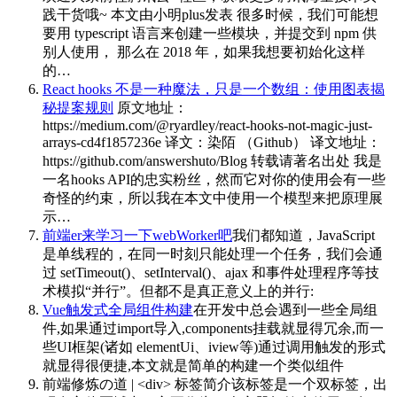
践干货哦~ 本文由小明plus发表 很多时候，我们可能想
要用 typescript 语言来创建一些模块，并提交到 npm 供
别人使用， 那么在 2018 年，如果我想要初始化这样
的…
React hooks 不是一种魔法，只是一个数组：使用图表揭
秘提案规则
原文地址：
https://medium.com/@ryardley/react-hooks-not-magic-just-
arrays-cd4f1857236e 译文：染陌 （Github） 译文地址：
https://github.com/answershuto/Blog 转载请著名出处 我是
一名hooks API的忠实粉丝，然而它对你的使用会有一些
奇怪的约束，所以我在本文中使用一个模型来把原理展
示…
前端er来学习一下webWorker吧
我们都知道，JavaScript
是单线程的，在同一时刻只能处理一个任务，我们会通
过 setTimeout()、setInterval()、ajax 和事件处理程序等技
术模拟“并行”。但都不是真正意义上的并行:
Vue触发式全局组件构建
在开发中总会遇到一些全局组
件,如果通过import导入,components挂载就显得冗余,而一
些UI框架(诸如 elementUi、iview等)通过调用触发的形式
就显得很便捷,本文就是简单的构建一个类似组件
前端修炼の道 | <div> 标签简介
该标签是一个双标签，出