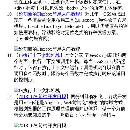
现在主体区域中，主要作为一个容器标签来使用，在
<div> 标签中可以包含除 <body> 之外的所有主体标签。
《
给萌新的Flexbox简易入门教程
》近几年，CSS领域出
现了一些复杂的专用布局工具如Flexbox（弹性盒子布局
模块，Flexible Box Layout Module），用以代替原有的诸
如使用表格、浮动和绝对定位之类的各种变通方案。
（by 葡萄城官网） ​​​
【
JS执行上下文和堆栈
】本文分享 了JavaScript基础的两
个方面：执行上下文和调用堆栈。每当JavaScript代码运
行时，它都在执行上下文中运行；调用栈则可以在脚本
调用多个函数时，跟踪每个函数在完成执行时应该返回
的控制点。
​​​
【
20181128 前端开发日报
】两分钟让你知道，前端开发
是用Vue.js还是Angular；Web前端之“神秘”的跨域方式；
根据浏览器的工作原理整理前端知识体系；做一个好前
端必须要知道的事——JS语言；JavaScript…详情→
​​​