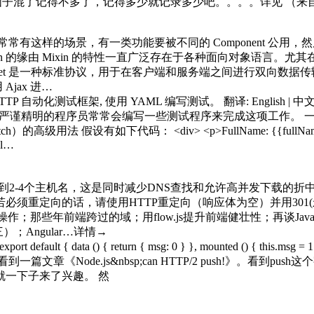
脑子混了记得不多了，记得多少就记录多少吧。。。。详见
（来自：
建过程中，常常有这样的场景，有一类功能要被不同的 Component 
 Mixin 的缘由 Mixin 的特性一直广泛存在于各种面向对象语言
WebSocket 是一种标准协议，用于在客户端和服务端之间进行双向数据
jax 进…
HTTP 自动化测试框架, 使用 YAML 编写测试。 翻译: Englis
易见。 严谨精明的程序员常常会编写一些测试程序来完成这项工作。 一
的高级用法 假设有如下代码： <div> <p>FullName: {{fullName}}</p> <
, l…
分散到2-4个主机名，这是同时减少DNS查找和允许高并发下载的折中
必须重定向的话，请使用HTTP重定向（响应体为空）并用301(
M的操作；那些年前端跨过的域；用flow.js提升前端健壮性；再谈JavaS
）；Angular…详情→
​​​
 data () { return { msg: 0 } }, mounted () { this.msg = 1 
到一篇文章《Node.js&nbsp;can HTTP/2 push!》。看到p
我就一下子来了兴趣。 然