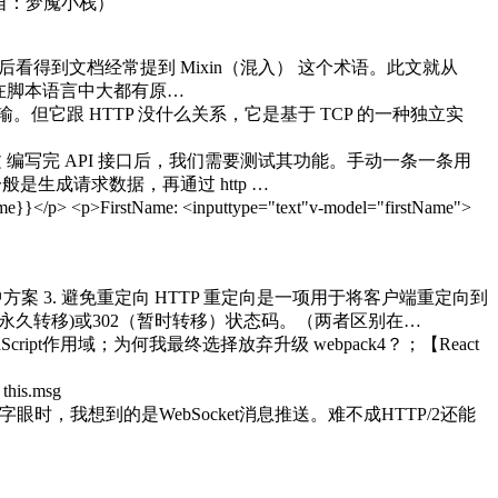
梦魇小栈） ​​​​
公用，然后看得到文档经常提到 Mixin（混入） 这个术语。此文就从
。尤其在脚本语言中大都有原…
传输。但它跟 HTTP 没什么关系，它是基于 TCP 的一种独立实
h | 中文 编写完 API 接口后，我们需要测试其功能。手动一条一条用
般是生成请求数据，再通过 http …
p>FirstName: <inputtype="text"v-model="firstName">
方案 3. 避免重定向 HTTP 重定向是一项用于将客户端重定向到
永久转移)或302（暂时转移）状态码。（两者区别在…
cript作用域；为何我最终选择放弃升级 webpack4？；【React
this.msg
ush这个字眼时，我想到的是WebSocket消息推送。难不成HTTP/2还能