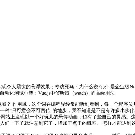
实现令人震惊的悬浮效果；专访死马：为什么说Egg.js是企业级Node框
P 自动化测试框架；Vue.js中侦听器（watch）的高级用法
域？ 作用域，这个词在编程界经常能听到看到，每一个程序员几乎都
一种“只可意会不可言传”的地步，我不知道是不是有许多小伙
over网站上发现以一个好玩儿的悬停动画，也有了些自己的灵感
人们一下子就注意到它了，增加了点击的概率。 怎样才能达到