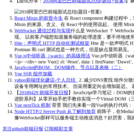
【面试分享：
2018阿里巴巴前端面试总结(题目+答案)
】
React Mixin 的前世今生
在 React component 构
Mixin 的来源、含义、在 React 中的使用说起。 使用
WebSocket 通信过程与实现
什么是 WebSocket ？ 
现。 以前客户端想知道服务端的处理进度，要不停地使用 A
Htte：声明式 HTTP 自动化测试框架
Htte 是一款声明式 
Postman 和 curl 测试也是一种方式，但是缺点显而
Vue.js中侦听器（watch）的高级用法
Vue.js中侦听器（watch）
</p> </div> new Vue({ el: ‘#root’, data: { firstName: ‘Dawei’
JavaScript的BOM、DOM操作、节点以及表格（二）
Vue SSR 组件加载
yahoo前端优化建议-个人总结_
2. 减少DNS查找 组件
设备专用网址的常用技术。 但采用重定向会增加延迟。 若
【
20180429 前端开发日报
】JavaScript学习笔记：DO
进阶系列】从零开始手把手教你实现一个Virtual DOM（三
Vue nextTick 机制
背景 我们先来看一段Vue的执行代码： export default {
Node HTTP/2 Server Push 从了解到放弃
前阵子，在Media看
像WebSocket那样可以服务端主动推送消息？好厉害，
关注github前端日报
订阅精彩文章