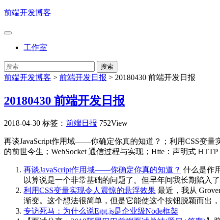
前端开发博客
工作室
前端开发博客
>
前端开发日报
>
20180430 前端开发日报
20180430 前端开发日报
2018-04-30
标签：
前端日报
752View
再谈JavaScript作用域——你确定你真的知道？；利用CSS变量
的前世今生；WebSocket 通信过程与实现；Htte：声明式 HTT
再谈JavaScript作用域——你确定你真的知道？
什么是作用
以算说是一个非常基础的问题了。但早年间我长期陷入了
利用CSS变量实现令人震惊的悬浮效果
最近，我从 Gr
渐变。这个想法很简单，但是它能使这个按钮脱颖而出，
专访死马：为什么说Egg.js是企业级Node框架