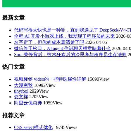
最新文章
代码写得太快也是一种罪，直到我遇见了 DeepSeek-V4-Fla
全程 AI 开发小游戏上线，我发现了程序员的未来
2026-08
名字定了，但你的成本算清楚了吗
2026-04-05
微信终于松口，AI agent 住进聊天框意味着什么
2026-04-
Sora 关停背后：技术狂欢后的冷思考与程序员生存法则
2
热门文章
视频标签 video的一些特殊属性详解
15690View
大漠穷秋
10992View
tinyfool
2929View
龚文祥
2205View
阿里云优惠券
1959View
推荐文章
CSS select样式优化
19745Views