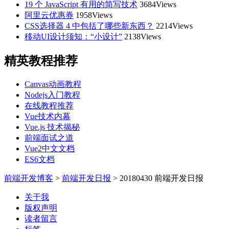
19 个 JavaScript 有用的简写技术
3684Views
阿里云优惠券
1958Views
CSS选择器 4 中包括了哪些新东西？
2214Views
移动UI设计须知：“小设计”
2138Views
精英教程推荐
Canvas动画教程
Nodejs入门教程
在线教程推荐
Vue技术内幕
Vue.js 技术揭秘
前端面试之道
Vue2中文文档
ES6文档
前端开发博客
>
前端开发日报
>
20180430 前端开发日报
关于我
版权声明
读者留言