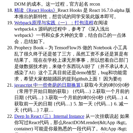
DOM 的成本。这一过程，官方起名 recon
精读《React Hooks》
React Hooks 是 React 16.7.0-alpha 版
本推出的新特性，想尝试的同学安装此版本即可。
Webpack原理与实践（一）：打包流程
在阅读
webpack4.x 源码的过程中，参考了《深入浅出
webpack》一书和众多大神的文章，结合自己的一点体
会，总结如下。
Prophecy Book – 为 TensorFlowJS 做的 Notebook 小工具
乱了很久终于还是签了三方，虽然工资不多还是算是有
结果了。现在在学校上课无所事事，所以想着自己部门
是做数据技术的，来做个东西玩AI好了（并不承认本人
感染了AI）这个工具目前还是demo雏型，bug和功能需
求，希望大家都能踊跃的提到github上面！ 因为要tfj
javascript 中一些奇葩的日期换算
1.获取今天的0时0分0秒
（常用于开始日期的获取） {代码…} 2.获取一个月前的
日期 {代码…} 3.获取一个月前的0时0分0秒 {代码…} 4.
获取前一天的日期 {代码…} 5. 加一天 {代码…} 6. 减一
天 {代码…} 7.获…
Deep In React (三）Internal Instance
从一次挂载说起 如果
你写过React代码，那么ReactDOM.render(&lt;App /&gt;,
container) 可能是你最熟悉的一段代码了。&lt;App /&gt;