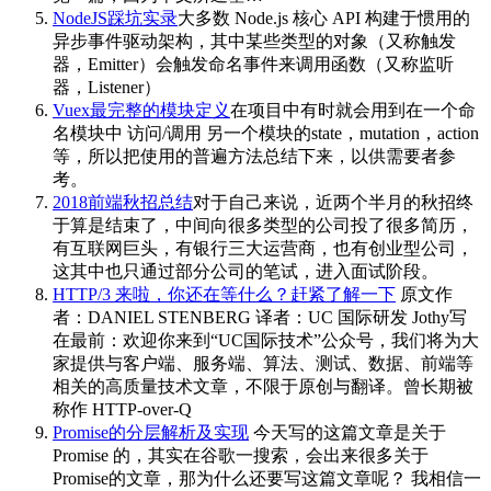
NodeJS踩坑实录
大多数 Node.js 核心 API 构建于惯用的
异步事件驱动架构，其中某些类型的对象（又称触发
器，Emitter）会触发命名事件来调用函数（又称监听
器，Listener）
Vuex最完整的模块定义
在项目中有时就会用到在一个命
名模块中 访问/调用 另一个模块的state，mutation，action
等，所以把使用的普遍方法总结下来，以供需要者参
考。
2018前端秋招总结
对于自己来说，近两个半月的秋招终
于算是结束了，中间向很多类型的公司投了很多简历，
有互联网巨头，有银行三大运营商，也有创业型公司，
这其中也只通过部分公司的笔试，进入面试阶段。
HTTP/3 来啦，你还在等什么？赶紧了解一下
原文作
者：DANIEL STENBERG 译者：UC 国际研发 Jothy写
在最前：欢迎你来到“UC国际技术”公众号，我们将为大
家提供与客户端、服务端、算法、测试、数据、前端等
相关的高质量技术文章，不限于原创与翻译。曾长期被
称作 HTTP-over-Q
Promise的分层解析及实现
今天写的这篇文章是关于
Promise 的，其实在谷歌一搜索，会出来很多关于
Promise的文章，那为什么还要写这篇文章呢？ 我相信一