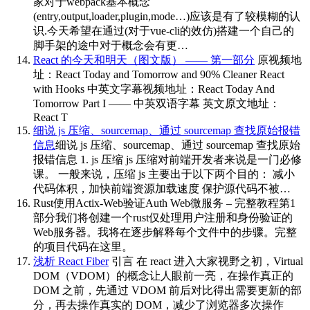
家对于webpack基本概念
(entry,output,loader,plugin,mode…)应该是有了较模糊的认
识.今天希望在通过(对于vue-cli的效仿)搭建一个自己的
脚手架的途中对于概念会有更…
React 的今天和明天（图文版） —— 第一部分
原视频地
址：React Today and Tomorrow and 90% Cleaner React
with Hooks 中英文字幕视频地址：React Today And
Tomorrow Part I —— 中英双语字幕 英文原文地址：
React T
细说 js 压缩、sourcemap、通过 sourcemap 查找原始报错
信息
细说 js 压缩、sourcemap、通过 sourcemap 查找原始
报错信息 1. js 压缩 js 压缩对前端开发者来说是一门必修
课。 一般来说，压缩 js 主要出于以下两个目的： 减小
代码体积，加快前端资源加载速度 保护源代码不被…
Rust使用Actix-Web验证Auth Web微服务 – 完整教程第1
部分
我们将创建一个rust仅处理用户注册和身份验证的
Web服务器。我将在逐步解释每个文件中的步骤。完整
的项目代码在这里。
浅析 React Fiber
引言 在 react 进入大家视野之初，Virtual
DOM（VDOM）的概念让人眼前一亮，在操作真正的
DOM 之前，先通过 VDOM 前后对比得出需要更新的部
分，再去操作真实的 DOM，减少了浏览器多次操作