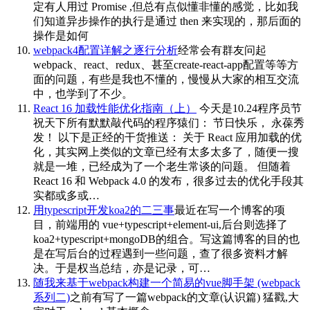
定有人用过 Promise ,但总有点似懂非懂的感觉，比如我
们知道异步操作的执行是通过 then 来实现的，那后面的
操作是如何
webpack4配置详解之逐行分析
经常会有群友问起
webpack、react、redux、甚至create-react-app配置等等方
面的问题，有些是我也不懂的，慢慢从大家的相互交流
中，也学到了不少。
React 16 加载性能优化指南（上）
今天是10.24程序员节
祝天下所有默默敲代码的程序猿们： 节日快乐， 永葆秀
发！ 以下是正经的干货推送： 关于 React 应用加载的优
化，其实网上类似的文章已经有太多太多了，随便一搜
就是一堆，已经成为了一个老生常谈的问题。 但随着
React 16 和 Webpack 4.0 的发布，很多过去的优化手段其
实都或多或…
用typescript开发koa2的二三事
最近在写一个博客的项
目，前端用的 vue+typescript+element-ui,后台则选择了
koa2+typescript+mongoDB的组合。写这篇博客的目的也
是在写后台的过程遇到一些问题，查了很多资料才解
决。于是权当总结，亦是记录，可…
随我来基于webpack构建一个简易的vue脚手架 (webpack
系列二)
之前有写了一篇webpack的文章(认识篇) 猛戳,大