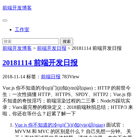
前端开发博客
工作室
前端开发博客
>
前端开发日报
>
20181114 前端开发日报
20181114 前端开发日报
2018-11-14
标签：
前端日报
783View
Vue.js 你不知道的冷(qi)门(ji)知(yin)识(qiao)；HTTP 的前世今
生：一次性搞懂 HTTP、HTTPS、SPDY、HTTP2；Vue.js 你
不知道的奇技淫巧；前端渲染过程的二三事；NodeJS踩坑实
录；Vuex最完整的模块定义；2018前端秋招总结；HTTP/3 来
啦，你还在等什么？赶紧了解一下
Vue.js 你不知道的冷(qi)门(ji)知(yin)识(qiao)
面试官：
MVVM 和 MVC 的区别是什么？ 自己先想一分钟。 关