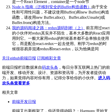
是一个React Element，container是一个node节
Node.js 指南（迁移到安全的Buffer构造函数）
由于安全
性和可用性问题，不建议使用Buffer()和new Buffer()构造
函数，请改用new Buffer.alloc()、Buffer.allocUnsafe()或
Buffer.from()构造方法。
我的源码阅读之路：redux源码剖析（上）
前言用过react
的小伙伴对redux其实并不陌生，基本大多数的React应用
用到它。一般大家用redux的时候基本都不会单独去使用
它，而是配合react-redux一起去使用。刚学习redux的时
候很容易弄混淆redux和react-redux，以为他俩是同
关注github前端日报
订阅精彩文章
前端日报栏目数据来自
码农头条
，每日分享互联网上热门的前
端开发、移动开发、设计、资源和资讯等，为开发者提供动
力，如果觉得内容对你有用，记得分享给你的小伙伴。
进入码
农头条查看更多
相关文章
前端开发日报
前端又出新框架了，你还学得动吗？；Harmony 开始支