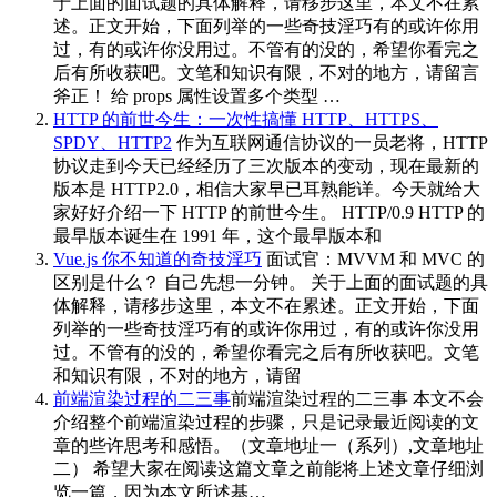
于上面的面试题的具体解释，请移步这里，本文不在累
述。正文开始，下面列举的一些奇技淫巧有的或许你用
过，有的或许你没用过。不管有的没的，希望你看完之
后有所收获吧。文笔和知识有限，不对的地方，请留言
斧正！ 给 props 属性设置多个类型 …
HTTP 的前世今生：一次性搞懂 HTTP、HTTPS、
SPDY、HTTP2
作为互联网通信协议的一员老将，HTTP
协议走到今天已经经历了三次版本的变动，现在最新的
版本是 HTTP2.0，相信大家早已耳熟能详。今天就给大
家好好介绍一下 HTTP 的前世今生。 HTTP/0.9 HTTP 的
最早版本诞生在 1991 年，这个最早版本和
Vue.js 你不知道的奇技淫巧
面试官：MVVM 和 MVC 的
区别是什么？ 自己先想一分钟。 关于上面的面试题的具
体解释，请移步这里，本文不在累述。正文开始，下面
列举的一些奇技淫巧有的或许你用过，有的或许你没用
过。不管有的没的，希望你看完之后有所收获吧。文笔
和知识有限，不对的地方，请留
前端渲染过程的二三事
前端渲染过程的二三事 本文不会
介绍整个前端渲染过程的步骤，只是记录最近阅读的文
章的些许思考和感悟。（文章地址一（系列）,文章地址
二） 希望大家在阅读这篇文章之前能将上述文章仔细浏
览一篇，因为本文所述基…