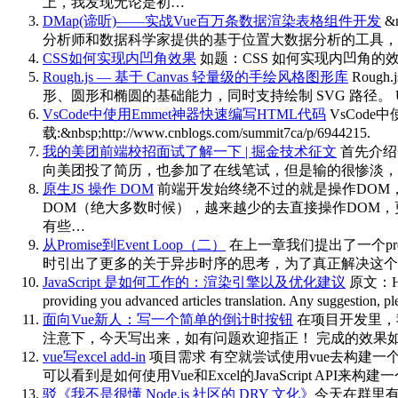
上，我发现无论是初…
DMap(谛听)——实战Vue百万条数据渲染表格组件开发
&
分析师和数据科学家提供的基于位置大数据分析的工具，
CSS如何实现内凹角效果
如题：CSS 如何实现内凹角的
Rough.js — 基于 Canvas 轻量级的手绘风格图形库
Roug
形、圆形和椭圆的基础能力，同时支持绘制 SVG 路径。 Usage const rc = rough
VsCode中使用Emmet神器快速编写HTML代码
VsCode中使
载:&nbsp;http://www.cnblogs.com/summit7ca/p/6944215.
我的美团前端校招面试了解一下 | 掘金技术征文
首先介绍
向美团投了简历，也参加了在线笔试，但是输的很惨淡，
原生JS 操作 DOM
前端开发始终绕不过的就是操作DOM，在以
DOM（绝大多数时候），越来越少的去直接操作DOM，
有些…
从Promise到Event Loop（二）
在上一章我们提出了一个prom
时引出了更多的关于异步时序的思考，为了真正解决这个
JavaScript 是如何工作的：渲染引擎以及优化建议
原文：How J
providing you advanced articles translation. Any suggest
面向Vue新人：写一个简单的倒计时按钮
在项目开发里，
注意下，今天写出来，如有问题欢迎指正！ 完成的效果
vue写excel add-in
项目需求 有空就尝试使用vue去构建一个exce
可以看到是如何使用Vue和Excel的JavaScript API来构建一个Excel ad
驳《我不是很懂 Node.js 社区的 DRY 文化》
今天在群里有