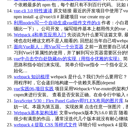
个依赖最多的 npm 包，每个都只有不到百行代码。 比如 is-
vue-cli 3.0 特性速读
原文链接 最近的开发项目中使用了vu
npm install -g @vue/cli # 新建项目 vue create my-pr
利用nodejs写一个自动生成vue组件文件的cli
作者：小白君 
骚比一下）。公司开发，编写组件基本上都用伟大的vue，
Webpack 4和单页应用入门
先说说为什么要写这篇文章, 最初
佬也在吐槽这文档不是人能看的. 回想起当年自己啃webp
面向Vue新人：用Vue写一个分页器
之前一直想要自己试
习到Vue计算属性的使用，并了解到写分页器需要区分
vue中点击空白处隐藏div的实现（用指令优雅的实现）
简
思路和指令咱们来实现。 简单介绍vue指令 一个指令定
始化…
webpack 知识梳理
webpack 是什么？我们为什么要用它？ 首先
用程序时，它会递归地构建一个依赖关系图(depend
vue实践06-项目实践
项目采用Webpack+Vue-route
cnpm来进行安装。 查看是否安装正确。在命令行中输入 npm run 
JavaScript 5/30：Flex Panel Gallery即FLEX布局的图片库
J
妨一试。本题为第五题。 实现效果 点击任意一张图片
Webpack基本架构浅析
文章webpack版本为3.6.
很少有满意的作品，通常没迭代几个版本就没有耐心继续
webpack 4 提取 CSS 等样式文件
详细介绍 webpack 4