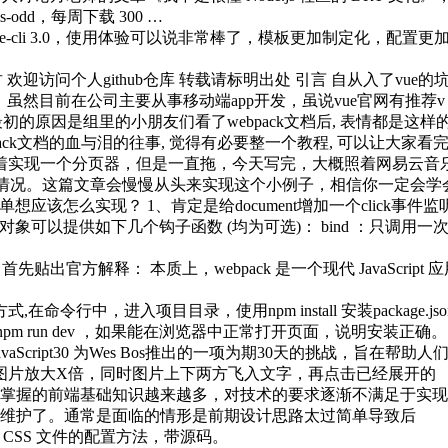
odd，每周下载 300 …
e-cli 3.0，使用体验可以说非常棒了，模板更加制定化，配置
欢迎访问个人github仓库 转载请标明出处 引言 自从入了vu
虽然目前在公司主要从事移动端app开发，虽说vue官网有推荐v
的原因是组里的小朋友们看了webpack文档后, 表情都是这样的: 摘
ack文档的血与泪的往事, 觉得有必要整一个教程, 可以让大家看
着实现一个分页器，但是一直拖，今天写完，大概照着网易云音
的情况。这篇文章会慢慢从头来实现这个小例子，相信你一定会学
单想应该怎么实现？ 1、肯定是给document增加一个click事件
义对象可以提供如下几个钩子函数 (均为可选)： bind ：只
贴出官方解释： 本质上，webpack 是一个现代 JavaScript 应用程
r的架构方式,在命令行中，进入项目目录，使用npm install 安装pa
dev ，如果能在浏览器中正常打开页面，说明安装正确。 mkdir myPos 
avaScript30 为Wes Bos推出的一项为期30天的挑战，旨在帮
，图片放大X倍，同时图片上下两方飞入文字，再点击已经展开的
0 前言 随着掌握的前端基础知识越来越多，对技术的要求逐渐不满足
维护了。通常是面临的情形是前期设计思路太过简单导致后
 提取 CSS 文件的配置方法，带源码。