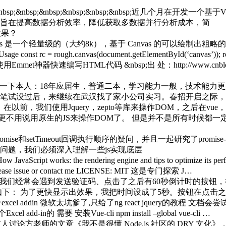
nbsp;&nbsp;&nbsp;&nbsp;&nbsp;&nbsp;近几个月
旨在提高数据分析效率，降低获取多数据并行分析成本，简
效果？
h.js 是一个轻量级的（大约8k），基于 Canvas 的可以绘
.canvas(document.getElementById(‘canvas’)); rc.rectangle
用Emmet神器快速编写HTML代码 &nbsp;出 处：http://www.cnblogs.c
一下本人：18年应届生，普通二本，学习能力一般，技术能力更
笔试没过后，来继续在武汉找了家小公司实习。春招开启之际，
前，我们使用Jquery，zepto等库来操作DOM，之后在vue，A
更不用说用原生的JS来操作DOM了。 但是并不是所有时候都一
ise和setTimeout回调执行顺序的疑问，并且一起研究了promi
问题，我们必须深入理解一些js实现底层
avaScript works: the rendering engine and tips to optimize its per
ion, please issue or contact me LICENSE: MIT 这是专门探索 J…
我们经常会遇到发送验证码、点击了之后有60秒倒计时的按钮
如下： 为了更快显示出效果，我把时间设成了5秒。按钮在点击
l addin 微软太坑爹了,只给了ng react jquery的教程 文档会
d-in的 需要 安装Vue-cli npm install –global vue-cli …
人讨论方老师的文章《我不是很懂 Node.js 社区的 DRY 