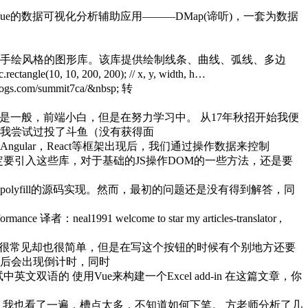
在开发一个基于Vue的数据可视化分析辅助应用———DMap(谛听)，一套为数据
制出粗略的手绘风格的图形库。该库提供绘制线条、曲线、弧线、多边
(10, 10, 200, 200); // x, y, width, h…
om/summit7ca/&nbsp; 转
是一般，前端小白，但是在努力学习中。 从17年秋招开始我便
我尝试过投了斗鱼（没有获得面
ngular，React等框架出现后，我们通过操作数据来控制
定要引入这些库，对于基础的JS操作DOM的一些方法，还是要
se-polyfill的源码实现。然而，最初的问题还是没有得到解答，同
formance 译者：neal1991 welcome to star my articles-translator ,
，很常见却也很简单，但是在写这个按钮的时候有个别地方还要
之后会出现倒计时，同时
尝试中英文双语的 使用Vue来构建一个Excel add-in 在这篇文章，你
文化》，我也看了一遍，槽点太多，不知道如何下笔。 方老师分析了几