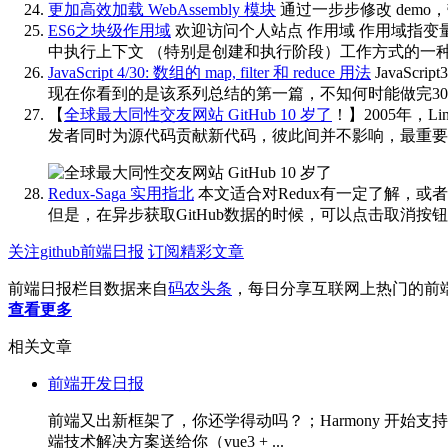
更加高效加载 WebAssembly 模块
通过一步步修改 demo，
ES6之块级作用域
欢迎访问个人站点 作用域 作用域指变量所作用
中执行上下文 （特别是创建和执行阶段）工作方式的一
JavaScript 4/30: 数组的 map, filter 和 reduce 用法
JavaSc
现在你看到的是该系列总结的第一篇，不知何时能做完30
【
全球最大同性交友网站 GitHub 10 岁了
！】2005年，L
发者同时为源代码贡献新代码，彼此间并不影响，最重要
Redux-Saga 实用指北
本文适合对Redux有一定了解，或者重度
但是，在异步获取GitHub数据的时候，可以点击取消按
关注github前端日报
订阅精彩文章
前端日报栏目数据来自
码农头条
，每日分享互联网上热门的前
查看更多
相关文章
前端开发日报
前端又出新框架了，你还学得动吗？；Harmony 开始支持 Fl
端技术解决方案送给你（vue3 + ...