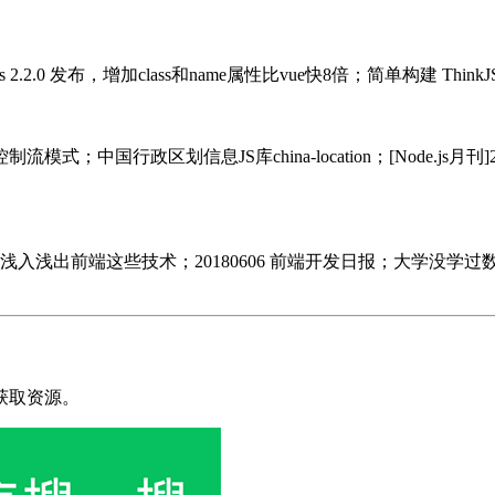
js 2.2.0 发布，增加class和name属性比vue快8倍；简单构建 ThinkJS
式；中国行政区划信息JS库china-location；[Node.js月刊
这些技术；20180606 前端开发日报；大学没学过数学也要理解 C
获取资源。