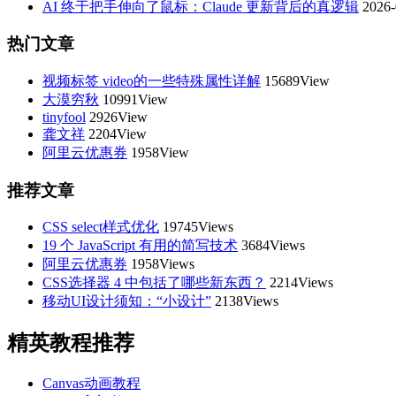
AI 终于把手伸向了鼠标：Claude 更新背后的真逻辑
2026-
热门文章
视频标签 video的一些特殊属性详解
15689View
大漠穷秋
10991View
tinyfool
2926View
龚文祥
2204View
阿里云优惠券
1958View
推荐文章
CSS select样式优化
19745Views
19 个 JavaScript 有用的简写技术
3684Views
阿里云优惠券
1958Views
CSS选择器 4 中包括了哪些新东西？
2214Views
移动UI设计须知：“小设计”
2138Views
精英教程推荐
Canvas动画教程