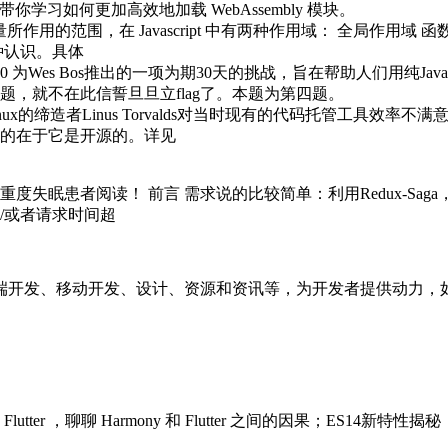
带你学习如何更加高效地加载 WebAssembly 模块。
的范围，在 Javascript 中有两种作用域： 全局作用域 函数作用域 
种认识。具体
ript30 为Wes Bos推出的一项为期30天的挑战，旨在帮助人们用纯
题，就不在此信誓旦旦立flag了。本题为第四题。
inux的缔造者Linus Torvalds对当时现有的代码托管工具效
的在于它是开源的。详见
​​​
失眠患者阅读！ 前言 需求说的比较简单：利用Redux-Saga，向 Gi
钮/或者请求时间超
端开发、移动开发、设计、资源和资讯等，为开发者提供动力，
utter ，聊聊 Harmony 和 Flutter 之间的因果；ES