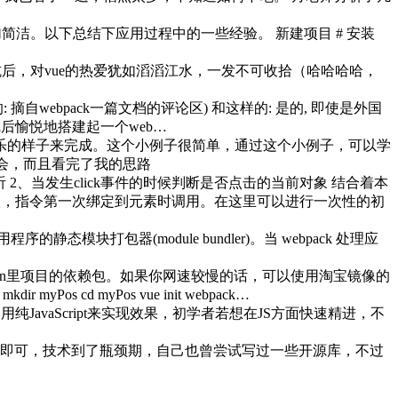
更加简洁。以下总结下应用过程中的一些经验。 新建项目 # 安装
e的坑后，对vue的热爱犹如滔滔江水，一发不可收拾（哈哈哈哈，
自webpack一篇文档的评论区) 和这样的: 是的, 即使是外国
完后愉悦地搭建起一个web…
乐的样子来完成。这个小例子很简单，通过这个小例子，可以学
会，而且看完了我的思路
监听 2、当发生click事件的时候判断是否点击的当前对象 结合着本
调用一次，指令第一次绑定到元素时调用。在这里可以进行一次性的初
序的静态模块打包器(module bundler)。当 webpack 处理应
ckage.json里项目的依赖包。如果你网速较慢的话，可以使用淘宝镜像的
cd myPos vue init webpack…
助人们用纯JavaScript来实现效果，初学者若想在JS方面快速精进，不
于实现即可，技术到了瓶颈期，自己也曾尝试写过一些开源库，不过