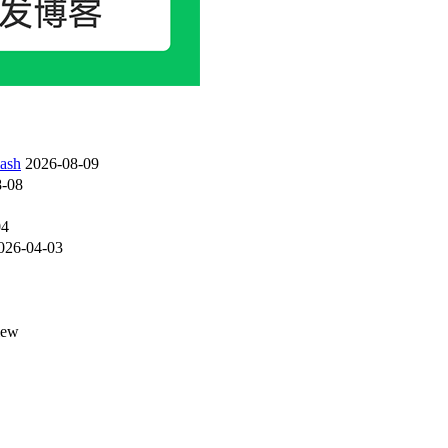
sh
2026-08-09
-08
04
026-04-03
iew