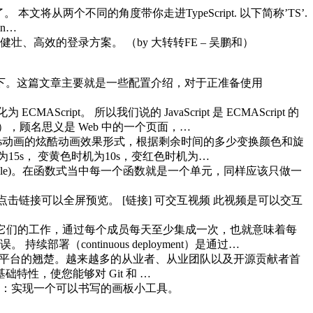
文将从两个不同的角度带你走进TypeScript. 以下简称’TS’.
in…
健壮、高效的登录方案。
（by 大转转FE – 吴鹏和） ​​​
践一下。这篇文章主要就是一些配置介绍，对于正准备使用
MAScript。 所以我们说的 JavaScript 是 ECMAScript 的
 Page），顾名思义是 Web 中的一个页面，…
nvas动画的炫酷动画效果形式，根据剩余时间的多少变换颜色和旋
5s， 变黄色时机为10s，变红色时机为…
y principle)。在函数式当中每一个函数就是一个单元，同样应该只做一
击链接可以全屏预览。 [链接] 可交互视频 此视频是可以交互
成员经常集成它们的工作，通过每个成员每天至少集成一次，也就意味着每
continuous deployment）是通过…
 是开源代码托管平台的翘楚。越来越多的从业者、从业团队以及开源贡献者首
础特性，使您能够对 Git 和 …
的需求：实现一个可以书写的画板小工具。