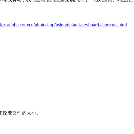
helpx.adobe.com/cn/photoshop/using/default-keyboard-shortcuts.html
质来改变文件的大小。