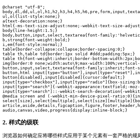
@
charset
"utf-8"
body
,
dl
,
dd
,
ul
,
ol
,
h1
,
h2
,
h3
,
h4
,
h5
,
h6
,
pre
,
form
,
input
,
texta
ul
,
ol
{
list-style
a
{
text-decoration
html
{
-ms-text-size-adjust
:none;
-webkit-text-size-adjust
body
{
line-height
:
1.5
body
,
button
,
input
,
select
,
textarea
{
font-family
:
'helvetic
b
,
strong
{
font-weight
i
,
em
{
font-style
table
{
border-collapse
:collapse;
border-spacing
:
0
table
th
,
table
td
{
border
:
1px
 solid 
#ddd
;
padding
:
5px
table
th
{
font-weight
:inherit;
border-bottom-width
:
2px
;
bo
img
{
border
:
0
 none;
width
:auto\
9
;
max-width
:
100%
;
vertical-
button
,
input
,
select
,
textarea
{
font-family
:inherit;
font-s
button
,
html
input
[type="button"]
,
input
[type="reset"]
,
in
button
[disabled]
,
input
[disabled]
{
cursor
input
[type="checkbox"]
,
input
[type="radio"]
{
box-sizing
:b
input
[type="search"]
{
-webkit-appearance
:textfield;
-moz-
input
[type="search"]
::-webkit-search-decoration
{
-webkit
@
media
 screen and (-webkit-min-device-pixel-ratio:
0
){
in
select
[size]
,
select
[multiple]
,
select
[size]
[multiple]
{
bo
article
,
aside
,
details
,
figcaption
,
figure
,
footer
,
header
,
h
audio
,
canvas
,
video
,
progress
{
display
:inline-block;}
2. 样式的级联
浏览器如何确定应将哪些样式应用于某个元素有一套严格的规