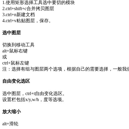
1.使用矩形选择工具选中要切的模块
2.ctrl+shift+c合并拷贝图层
3.ctrl+n新建文档
4.ctrl+v粘贴图层，保存。
选中图层
切换到移动工具
alt+鼠标右键
或
ctrl+鼠标左键
注：选择有组与图层两个选项，根据自己的需要选择，一般我
自由变化选区
选中图层，ctrl+t自由变化选区。
设置栏包括x/y,w/h，度等选项。
放大缩小
alt+滑轮