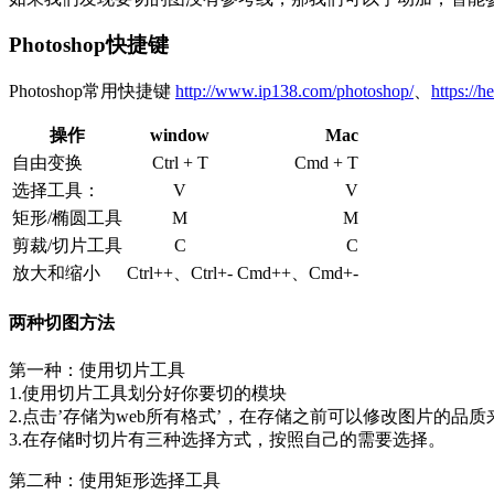
Photoshop快捷键
Photoshop常用快捷键
http://www.ip138.com/photoshop/
、
https://
操作
window
Mac
自由变换
Ctrl + T
Cmd + T
选择工具：
V
V
矩形/椭圆工具
M
M
剪裁/切片工具
C
C
放大和缩小
Ctrl++、Ctrl+-
Cmd++、Cmd+-
两种切图方法
第一种：使用切片工具
1.使用切片工具划分好你要切的模块
2.点击’存储为web所有格式’，在存储之前可以修改图片的品
3.在存储时切片有三种选择方式，按照自己的需要选择。
第二种：使用矩形选择工具