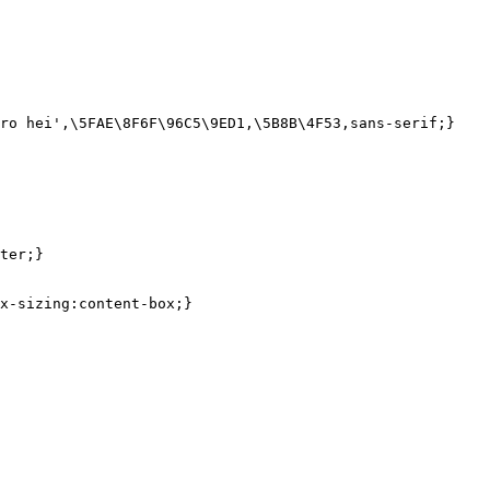
ro hei'
,\
5
FAE\
8
F6F\
96
C5\
9
ED1,\
5
B8B\
4
x-sizing