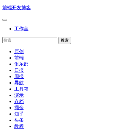
前端开发博客
工作室
原创
前端
俱乐部
日报
周报
导航
工具箱
演示
存档
掘金
知乎
头条
教程