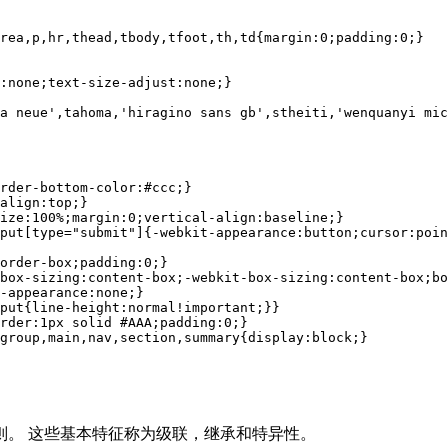
rea
,
p
,
hr
,
thead
,
tbody
,
tfoot
,
th
,
td
{
margin
:
0
;
padding
:
0
:none;
text-size-adjust
a neue'
,tahoma,
'hiragino sans gb'
,stheiti,
'wenquanyi mic
rder-bottom-color
:
#ccc
align
ize
:
100%
;
margin
:
0
;
vertical-align
put
[type="submit"]
{
-webkit-appearance
:button;
cursor
order-box;
padding
:
0
box-sizing
:content-box;
-webkit-box-sizing
:content-box;
bo
-appearance
:none;}

put
{
line-height
:normal
!important
rder
:
1px
 solid 
#AAA
;
padding
:
0
group
,
main
,
nav
,
section
,
summary
{
display
则。 这些基本特征称为级联，继承和特异性。