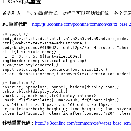
1. CSS样式重置
首先引入一个CSS重置样式，这样子可以帮助我们统一各个元
PC重置代码
：
http://js.3conline.com/pconline/common/css/zt_base.2
/* reset */
body
,
div
,
dl
,
dt
,
dd
,
ul
,
ol
,
li
,
h1
,
h2
,
h3
,
h4
,
h5
,
h6
,
pre
,
code
,
f
html
{
-webkit-text-size-adjust
body
{
background
:
#4f90d2
; 
font
:
12px
/
2em
 Microsoft Yahei,
ol
,
ul
{
list-style
h1
,
h2
,
h3
,
h4
,
h5
,
h6
{
font-size
:
100%
img
{
border
:none; 
vertical-align
i
,
em
{
font-style
input
,
select
,
option
,
textarea
{
font-size
:
12px
a
{
text-decoration
:none;} 
a
:hover
{
text-decoration
:underl
/* function */
noscript
,
.spanclass
,
.pannel
,
.hidden
{
display
.show
,
.block
{
display
.mark
,
.fl
,
.mark-sub
,
.fr
{
display
.mark
,
.fl
{
float
:left;} 
.mark-sub
,
.fr
{
float
.fs-14
{
font-size
:
14px
;} 
.fs-16
{
font-size
:
16px
.clear
{
clear
:both; 
height
:
0
; 
line-height
:
0
; 
font-size
:
0
.clearfix
{*
zoom
:
1
} 
.clearfix
:after
{
content
:
"\20"
; 
clear
移动重置代码
：
http://js.3conline.com/common/css/wapzt_base_rem.