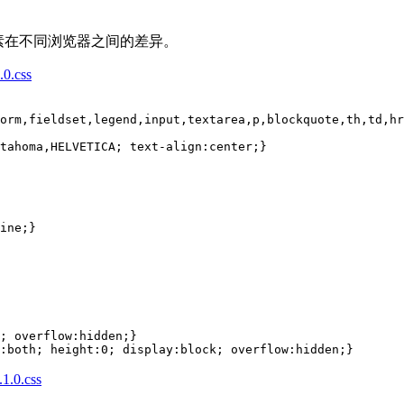
素在不同浏览器之间的差异。
.0.css
orm
,
fieldset
,
legend
,
input
,
textarea
,
p
,
blockquote
,
th
,
td
,
hr
tahoma,HELVETICA; 
text-align
ine;}

; 
overflow
:both; 
height
:
0
; 
display
:block; 
overflow
:hidden;}
1.0.css