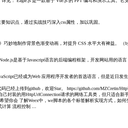
】详见：
Eagle.js 是一款基于 Vue.js 的 PPT 编写
主要知识点，通过实战技巧深入css属性，加以巩固。
》巧妙地制作背景色渐变动画，对提升 CSS 水平大有裨益。
（by
Node.js是基于Javascript语言的后端编程框架，开发网站用
vaScript已经成为Web 应用程序开发者的首选语言，但是近日发生
码已经上传到github，欢迎Star。 https://github.com/MZCretin/Htt
details/65443615 一个自己封装的用HttpUrlConnection请求的网
完后希望你会 了解Weex中，we脚本的各个标签解析实现方式，如何
计算 流程控制 …