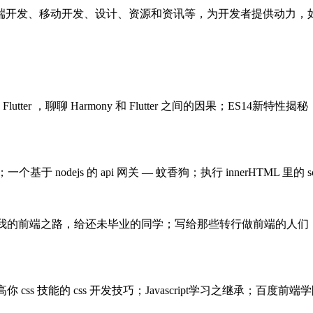
端开发、移动开发、设计、资源和资讯等，为开发者提供动力，
utter ，聊聊 Harmony 和 Flutter 之间的因果；ES
个基于 nodejs 的 api 网关 — 蚊香狗；执行 innerHTML 里的 sc
；分享我的前端之路，给还未毕业的同学；写给那些转行做前端的人们；前端每周清
ss 技能的 css 开发技巧；Javascript学习之继承；百度前端学院