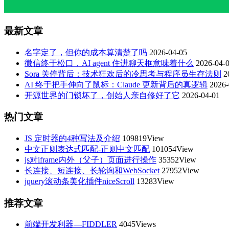
最新文章
名字定了，但你的成本算清楚了吗
2026-04-05
微信终于松口，AI agent 住进聊天框意味着什么
2026-04-
Sora 关停背后：技术狂欢后的冷思考与程序员生存法则
2
AI 终于把手伸向了鼠标：Claude 更新背后的真逻辑
2026-
开源世界的门锁坏了，创始人亲自修好了它
2026-04-01
热门文章
JS 定时器的4种写法及介绍
109819View
中文正则表达式匹配-正则中文匹配
101054View
js对iframe内外（父子）页面进行操作
35352View
长连接、短连接、长轮询和WebSocket
27952View
jquery滚动条美化插件niceScroll
13283View
推荐文章
前端开发利器—FIDDLER
4045Views