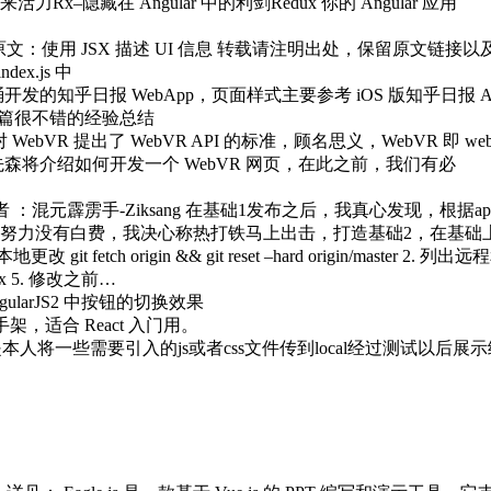
藏在 Angular 中的利剑Redux 你的 Angular 应用
 JSX 描述 UI 信息 转载请注明出处，保留原文链接以及作者信息 在线
ex.js 中
开发的知乎日报 WebApp，页面样式主要参考 iOS 版知乎日报 A
也是一篇很不错的经验总结
ebVR 提出了 WebVR API 的标准，顾名思义，WebVR 即
克先森将介绍如何开发一个 WebVR 网页，在此之前，我们有必
者 ：混元霹雳手-Ziksang 在基础1发布之后，我真心发现，根
力没有白费，我决心称热打铁马上出击，打造基础2，在基础上的
 fetch origin && git reset –hard origin/master 2. 列出
1 xxxx 5. 修改之前…
ularJS2 中按钮的切换效果
 脚手架，适合 React 入门用。
人将一些需要引入的js或者css文件传到local经过测试以后展