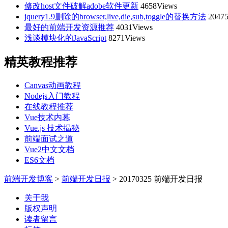
修改host文件破解adobe软件更新
4658Views
jquery1.9删除的browser,live,die,sub,toggle的替换方法
20475
最好的前端开发资源推荐
4031Views
浅谈模块化的JavaScript
8271Views
精英教程推荐
Canvas动画教程
Nodejs入门教程
在线教程推荐
Vue技术内幕
Vue.js 技术揭秘
前端面试之道
Vue2中文文档
ES6文档
前端开发博客
>
前端开发日报
>
20170325 前端开发日报
关于我
版权声明
读者留言