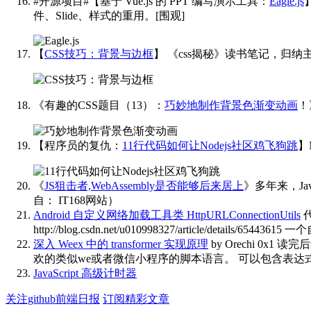
#开源项目#【基于 Vue.js 的 PPT 编写演示工具：
Eagle.js
件、Slide、样式的重用。[围观] ​​​
【
CSS技巧：背景与边框
】
《css揭秘》读书笔记，归纳
《有趣的CSS题目（13）：
巧妙地制作背景色渐变动画
！
【程序员的复仇：
11行代码如何让Nodejs社区鸡飞狗跳
】
《
JS狙击者,WebAssembly是否能够后来居上
》多年来，Ja
自： IT168网站） ​​​
Android 自定义网络加载工具类 HttpURLConnectionUtils
代
http://blog.csdn.net/u010998327/article/
深入 Weex 中的 transformer 实现原理
by Orechi
0x1 读
欢的类似we或者微信小程序的脚本语言。 可以包含表达式
JavaScript 高级计时器
关注github前端日报
订阅精彩文章