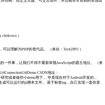
和演示工具。它支持动画、自定义主题、可交互组件，并且能非常容易的实现组
 chokcoco
） ​​​
的语言，可以理解为PHP的替代品。
（来自：Tech2IPO ） ​​​​
的一件事，让我们不得不重新审视JavaScript的霸主地位。
（来
pUrlConnectionUtilDemo CSDN地址：
络工具类，但只适合新手研究或者做些小demo用下， 毕竟现在对于Android开发的…
生成可以运行的js脚本文件。 基于标签tag，自己实现一套你喜