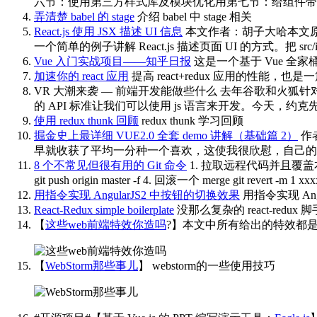
六节：使用第三方样式库及模块优化用第七节：给组件带来活力Rx–隐
弄清楚 babel 的 stage
介绍 babel 中 stage 相关
React.js 使用 JSX 描述 UI 信息
本文作者：胡子大哈本文原文：使用
一个简单的例子讲解 React.js 描述页面 UI 的方式。把 src/ind
Vue 入门实战项目——知乎日报
这是一个基于 Vue 全家桶
加速你的 react 应用
提高 react+redux 应用的性能，
VR 大潮来袭 — 前端开发能做些什么
去年谷歌和火狐针对 W
的 API 标准让我们可以使用 js 语言来开发。今天，约
使用 redux thunk 回顾
redux thunk 学习回顾
掘金史上最详细 VUE2.0 全套 demo 讲解（基础篇 2）
作
早就收获了平均一分种一个喜欢，这使我很欣慰，自己的努
8 个不常见但很有用的 Git 命令
1. 拉取远程代码并且覆盖本地更改 git
git push origin master -f 4. 回滚一个 merge git revert -m 
用指令实现 AngularJS2 中按钮的切换效果
用指令实现 Ang
React-Redux simple boilerplate
没那么复杂的 react-redux
【
这些web前端特效你造吗
?】本文中所有给出的特效都是本
【
WebStorm那些事儿
】
webstorm的一些使用技巧