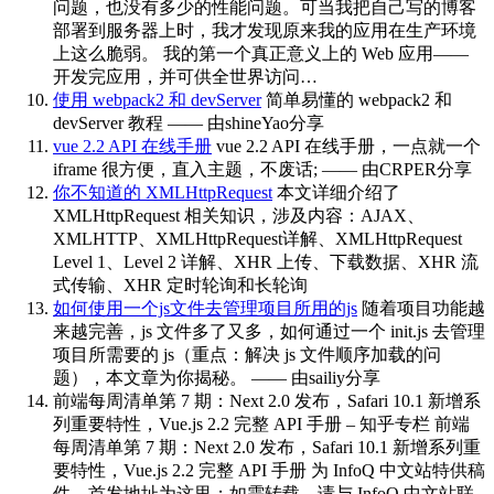
问题，也没有多少的性能问题。可当我把自己写的博客
部署到服务器上时，我才发现原来我的应用在生产环境
上这么脆弱。 我的第一个真正意义上的 Web 应用——
开发完应用，并可供全世界访问…
使用 webpack2 和 devServer
简单易懂的 webpack2 和
devServer 教程 —— 由shineYao分享
vue 2.2 API 在线手册
vue 2.2 API 在线手册，一点就一个
iframe 很方便，直入主题，不废话; —— 由CRPER分享
你不知道的 XMLHttpRequest
本文详细介绍了
XMLHttpRequest 相关知识，涉及内容：AJAX、
XMLHTTP、XMLHttpRequest详解、XMLHttpRequest
Level 1、Level 2 详解、XHR 上传、下载数据、XHR 流
式传输、XHR 定时轮询和长轮询
如何使用一个js文件去管理项目所用的js
随着项目功能越
来越完善，js 文件多了又多，如何通过一个 init.js 去管理
项目所需要的 js（重点：解决 js 文件顺序加载的问
题），本文章为你揭秘。 —— 由sailiy分享
前端每周清单第 7 期：Next 2.0 发布，Safari 10.1 新增系
列重要特性，Vue.js 2.2 完整 API 手册 – 知乎专栏
前端
每周清单第 7 期：Next 2.0 发布，Safari 10.1 新增系列重
要特性，Vue.js 2.2 完整 API 手册 为 InfoQ 中文站特供稿
件，首发地址为这里；如需转载，请与 InfoQ 中文站联