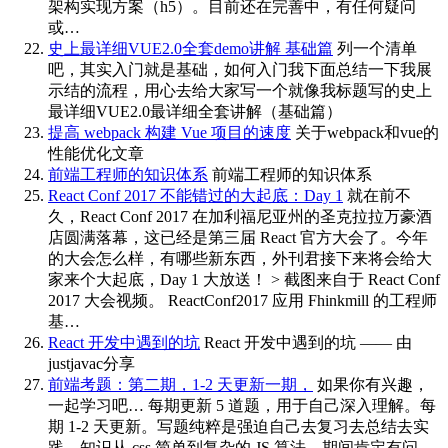
架构实现方案（h5）。目前还在完善中，有任何疑问
或…
史上最详细VUE2.0全套demo讲解 基础篇
列一个清单
吧，其实入门就是基础，如何入门我下面总结一下我展
示结的流程，用心去给大家写一个就像我标题写的史上
最详细VUE2.0最详细全套讲解（基础篇）
提高 webpack 构建 Vue 项目的速度
关于webpack和vue的
性能优化文章
前端工程师的知识体系
前端工程师的知识体系
React Conf 2017 不能错过的大起底：Day 1
就在前不
久，React Conf 2017 在加利福尼亚州的圣克拉拉万豪酒
店圆满落幕，这已经是第三届 React 官方大会了。今年
的大会怎么样，有哪些新东西，外刊君接下来将会给大
家来个大起底，Day 1 大放送！ > 截图来自于 React Conf
2017 大会视频。 ReactConf2017 应用 Fhinkmill 的工程师
基…
React 开发中遇到的坑
React 开发中遇到的坑 —— 由
justjavac分享
前端考题：第二期，1-2 天更新一期，
如果你有兴趣，
一起学习吧… 每期更新 5 道题，用于自己深入理解。每
期 1-2 天更新。写题纯粹是强迫自己去复习去总结去实
践，知识从 css 简单到复杂的 JS 算法。期间肯定有问