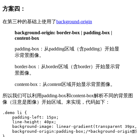
方案四：
在第三种的基础上使用了
background-origin
background-origin: border-box | padding-box |
content-box
padding-box：从padding区域（含padding）开始显
示背景图像。
border-box：从border区域（含border）开始显示背
景图像。
content-box：从content区域开始显示背景图像。
所以我们可以利用padding-box和content-box解析不同的背景图
像（注意是图像）开始区域。来实现，代码如下：
.demo
li
{
padding-left
:
15px
;

line-height
:
40px
;

background-image
:
linear-gradient
(transparent 
39px
,
    background-origin:padding-box;/*background-
}