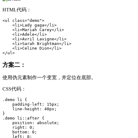
HTML代码：
<
ul
class
=
"demo"
>
<
li
>
Lady gaga
</
li
>
<
li
>
Mariah Carey
</
li
>
<
li
>
Adele
</
li
>
<
li
>
Avril Lavigne
</
li
>
<
li
>
Sarah Brightman
</
li
>
<
li
>
Celine Dion
</
li
>
</
ul
>
方案二：
使用伪元素制作一个变宽，并定位在底部。
CSS代码：
.demo
li
{
padding-left
:
15px
;

line-height
:
40px
;

}
.demo
li
:
:after {
    position: absolute
;
right
:
0
;
bottom
:
0
;
left
:
0
;