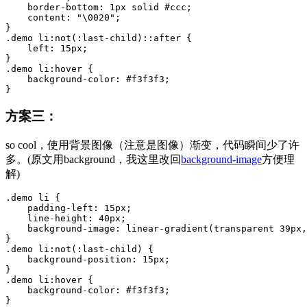
border-bottom
:
1px
 solid 
#ccc
;
content
:
"\0020"
;
}
.demo
li
:
not
(:last-child)::after {
    left: 
15px
;
}
.demo
li
:
hover {
    background-color: 
#f3f3f3
;
}
方案三：
so cool，使用背景图像（注意是图像）渐变，代码瞬间少了许
多。(原文用background，我这里改回
background-image
方便理
解)
.demo
li
{
padding-left
:
15px
;

line-height
:
40px
;

background-image
:
linear-gradient
(transparent 
39px
,
}
.demo
li
:
not
(:last-child) {
    background-position: 
15px
;
}
.demo
li
:
hover {
    background-color: 
#f3f3f3
;
}