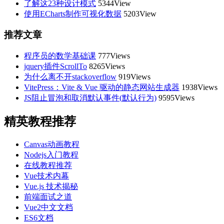
了解这23种设计模式
5344View
使用ECharts制作可视化数据
5203View
推荐文章
程序员的数学基础课
777Views
jquery插件ScrollTo
8265Views
为什么离不开stackoverflow
919Views
VitePress：Vite & Vue 驱动的静态网站生成器
1938Views
JS阻止冒泡和取消默认事件(默认行为)
9595Views
精英教程推荐
Canvas动画教程
Nodejs入门教程
在线教程推荐
Vue技术内幕
Vue.js 技术揭秘
前端面试之道
Vue2中文文档
ES6文档