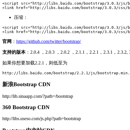
<script src="http://libs.baidu.com/bootstrap/3.0.3/js/b
<link href="http://libs.baidu.com/bootstrap/3.0.3/css/b
压缩：
<script src="http://libs.baidu.com/bootstrap/3.0.3/js/b
<link href="http://libs.baidu.com/bootstrap/3.0.3/css/b
官网
：
https://github.com/twitter/bootstrap/
支持的版本
：2.0.4 ，2.0.3 ，2.0.2 ，2.1.1，2.2.1，2.3.1，2.3.2, 3
如果你想要加载2.2.1，则低至为
http://libs.baidu.com/bootstrap/2.2.1/js/bootstrap.min.
新浪Bootstrap CDN
http://lib.sinaapp.com/?path=/bootstrap
360 Bootstrap CDN
http://libs.useso.com/js.php?path=bootstrap