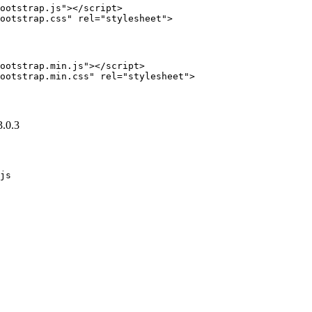
ootstrap.js"></script>

ootstrap.css" rel="stylesheet">
ootstrap.min.js"></script>

ootstrap.min.css" rel="stylesheet">
.0.3
js