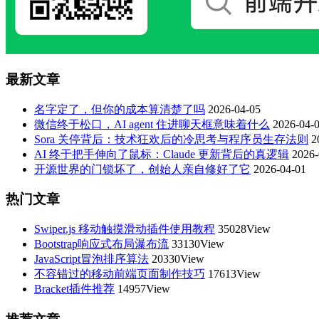
最新文章
名字定了，但你的成本算清楚了吗
2026-04-05
微信终于松口，AI agent 住进聊天框意味着什么
2026-04-
Sora 关停背后：技术狂欢后的冷思考与程序员生存法则
2
AI 终于把手伸向了鼠标：Claude 更新背后的真逻辑
2026-
开源世界的门锁坏了，创始人亲自修好了它
2026-04-01
热门文章
Swiper.js 移动触摸滑动插件使用教程
35028View
Bootstrap响应式布局瀑布流
33130View
JavaScript冒泡排序算法
20330View
不容错过的移动前端页面制作技巧
17613View
Bracket插件推荐
14957View