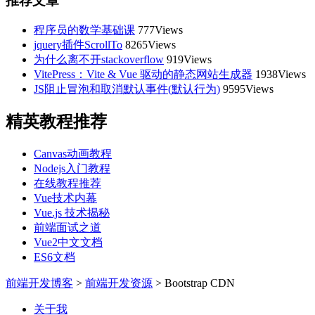
推荐文章
程序员的数学基础课
777Views
jquery插件ScrollTo
8265Views
为什么离不开stackoverflow
919Views
VitePress：Vite & Vue 驱动的静态网站生成器
1938Views
JS阻止冒泡和取消默认事件(默认行为)
9595Views
精英教程推荐
Canvas动画教程
Nodejs入门教程
在线教程推荐
Vue技术内幕
Vue.js 技术揭秘
前端面试之道
Vue2中文文档
ES6文档
前端开发博客
>
前端开发资源
>
Bootstrap CDN
关于我