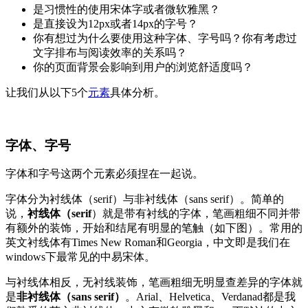
是习惯性的使用宋体字或者微软雅黑？
是直接设为12px或者14px的字号？
你有想过为什么要使用这种字体、字号吗？你有考虑过
文字排布与阅读效率的关系吗？
你的页面背景会影响到用户的浏览舒适度吗？
让我们从以下5个
元素
具体分析。
字体、字号
字体和字号这两个元素必须捏在一起说。
字体分为衬线体（serif）与非衬线体（sans serif）。简单的
说，
衬线体（
serif
）就是带有衬线的字体，笔画粗细不同并带
有额外的装饰，开始和结尾有明显的笔触（如下图）。常用的
英文衬线体有Times New Roman和Georgia，中文即是我们在
windows下最常见的中易宋体。
与衬线体相反，无衬线装饰，笔画粗细无明显查差异的字体就
是
非衬线体（
sans serif）
。Arial、Helvetica、Verdanad都是我