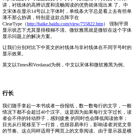
讲，衬线体的高辨识度和流畅阅读的优势就体现出来 了。中
文宋体在显示14号以上字体时，单线条大字总是看上去有些单
薄不那么协调，特别是这款点阵字在
ClearType（
http://baike.baidu.com/view/755822.htm
） 强制平滑
显示状态下尤其显得模糊不清。微软雅黑就是微软在这个字体
显示问题上的解决方案。
让我们分别对比下中英文的衬线体与非衬线体在不同字号时的
显示效果。
英文以Times和Verdanad为例，中文以宋体和微软雅黑为例。
行长
我们随手拿起一本书或者一份报纸，数一数每行的文字，一般
情况下都不会超过40个汉字。这是因为如果每行文字过长，读
者会不停的转动脖子，感到疲惫 的同时也会降低阅读效率；
目光从行尾移至下一行首，也很容易串行，影响读者浏览文章
的节奏。这点同样适用于网页上的文章阅读。由于显示器是横