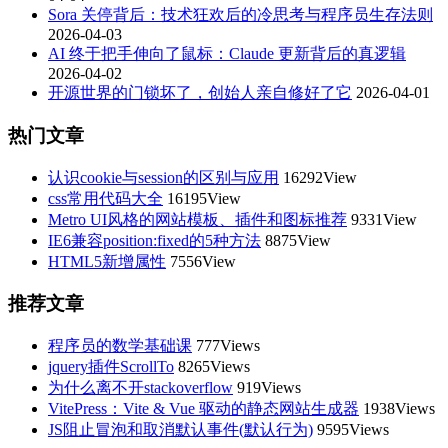
Sora 关停背后：技术狂欢后的冷思考与程序员生存法则
2026-04-03
AI 终于把手伸向了鼠标：Claude 更新背后的真逻辑
2026-04-02
开源世界的门锁坏了，创始人亲自修好了它
2026-04-01
热门文章
认识cookie与session的区别与应用
16292View
css常用代码大全
16195View
Metro UI风格的网站模板、插件和图标推荐
9331View
IE6兼容position:fixed的5种方法
8875View
HTML5新增属性
7556View
推荐文章
程序员的数学基础课
777Views
jquery插件ScrollTo
8265Views
为什么离不开stackoverflow
919Views
VitePress：Vite & Vue 驱动的静态网站生成器
1938Views
JS阻止冒泡和取消默认事件(默认行为)
9595Views