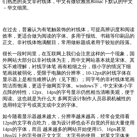
们熟悉的英文非衬线体，中文有微软雅黑和mac下默认的中文
－华文细黑。
在过去，普遍认为有笔触装饰的衬线体，可提高辨识度和阅读
效率，更适合做为阅读的字体。多用于报纸、书籍等印刷品的
正文。非衬线体饱满醒目，常用做标题或者用于较短的段落。
很长一段时间里，在互联网上我们会注意这样的一个现象，国
外网站大部分以非衬线体为主，而中文网站基本就是宋体。其
实不难理解，衬线字体笔 画有粗细之分，很小字的情况下细
笔画就被弱化，受限于电脑的分辨率，10-12px的衬线字体在
显示器上是相当难辨认的（见下图）；同字号的非衬线体笔画
简洁而饱满，更适于做网页字体。windows下，中文宋体小字
点阵的特性，12px、14px的字号显示仍然相当清晰美观，便于
阅读。这也就是为什么大 多网页设计制作人员容易机械性的
选用特定字号或英文或中文的字体。
如今随着显示器越来越大，分辨率越来越高，经常会觉得看
12px的文字有点吃力，做为设计师也会不自觉的开始大量使用
14px的字体，而且 越来越多的网站开始使用15、16px甚至
18px以上的字号做正文文字。大字号的使用，对英文字体来