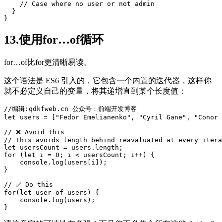
    // Case 
where
 no user or not admin

  }

13.使用for…of循环
for…of比for更清晰易读。
这个语法是 ES6 引入的，它包含一个内置的迭代器，这样你
就不必定义自己的变量，将其递增直到某个长度值：
//编辑:qdkfweb.cn 公众号：前端开发博客
let
 users = [
"Fedor Emelianenko"
, 
"Cyril Gane"
, 
"Conor 
// ❌ Avoid this

let
for
 (
let
 i = 0; i < usersCount; i++) {

    console.log(users[i]);

}

for
(
let
 user of users) {

    console.log(users);
