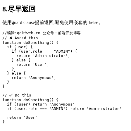
8.尽早返回
使用guard clause提前返回,避免使用嵌套的if/else。
function
doSomething
() {

if
 (user) {

if
 (user.role === 
"ADMIN"
) {

return
'Administrator'
;

    } 
else
 {

return
'User'
;

    }

  } 
else
 {

return
'Anonymous'
;

  }

}

function
doSomething
() {

if
 (!user) 
return
'Anonymous'
if
 (user.role === 
"ADMIN"
) 
return
'Administrator'
return
'User'