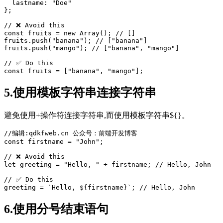
  lastname: 
"Doe"
};

// ❌ Avoid this

const fruits = new Array(); // []

fruits.push(
"banana"
); // [
"banana"
]

fruits.push(
"mango"
); // [
"banana"
, 
"mango"
]

// ✅ Do this

const fruits = [
"banana"
, 
"mango"
5.使用模板字符串连接字符串
避免使用+操作符连接字符串,而使用模板字符串${}。
const firstname = 
"John"
;

let
 greeting = 
"Hello, "
 + firstname; // Hello, John

// ✅ Do this

greeting = `Hello, 
${firstname}
6.使用分号结束语句