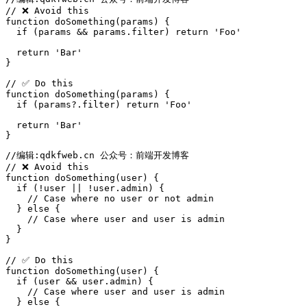
function
 doSomething(params) {

if
 (params && params.filter) 
return
'Foo'
return
'Bar'
}

function
 doSomething(params) {

if
 (params?.filter) 
return
'Foo'
return
'Bar'
//编辑:qdkfweb.cn 公众号：前端开发博客
function
 doSomething(user) {

if
 (!user || !user.admin) {

    // Case 
where
 no user or not admin

  } 
else
 {

    // Case 
where
 user and user is admin

  }

}

function
 doSomething(user) {

if
 (user && user.admin) {

    // Case 
where
 user and user is admin

  } 
else
 {
