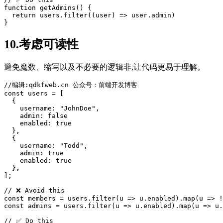
function
getAdmins
() {

return
 users.filter((user) => user.admin)

10.考虑可读性
避免魔数、缩写以及不必要的逻辑非,让代码更易于理解。
//编辑:qdkfweb.cn 公众号：前端开发博客
const users = [

  {

    username: 
"JohnDoe"
,

    admin: 
false
    enabled: 
true
  },

  {

    username: 
"Todd"
,

    admin: 
true
    enabled: 
true
  },

];

// ❌ Avoid this

const members = users.filter(u => u.enabled).map(u => !
const admins = users.filter(u => u.enabled).map(u => u.
// ✅ Do this
