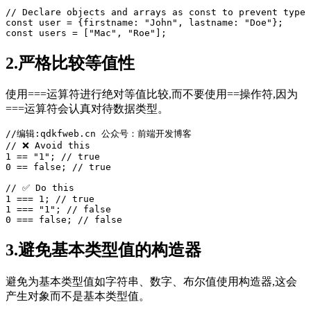
// Declare objects and arrays as const to prevent 
type
 
const user = {firstname: 
"John"
, lastname: 
"Doe"
};

const users = [
"Mac"
, 
"Roe"
2.严格比较等值性
使用===运算符进行绝对等值比较,而不要使用==操作符,因为
===运算符会认真对待数据类型。
//编辑:qdkfweb.cn 公众号：前端开发博客
// ❌ Avoid this

1 == 
"1"
; // 
true
0 == 
false
; // 
true
// ✅ Do this

1 === 1; // 
true
1 === 
"1"
; // 
false
0 === 
false
; // 
false
3.避免基本类型值的构造器
避免为基本类型值如字符串、数字、布尔值使用构造器,这会
产生对象而不是基本类型值。