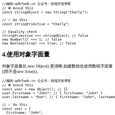
//编辑:qdkfweb.cn 公众号：前端开发博客
// ❌ Avoid this

const stringObject = new String(
"Charly"
);

// ✅ Do this

const stringPrimitive = 
"Charly"
;

// Equality check

stringPrimitive === stringObject; // 
false
new Number(1) === 1; // 
false
new Boolean(
true
) === 
true
; // 
false
4.使用对象字面量
对象字面量比 new Object() 更清晰,创建数组也使用数组字面量
[]而不是new Array()。
//编辑:qdkfweb.cn 公众号：前端开发博客
// ❌ Avoid this

const user = new Object(); // {}

user.firstname = 
"John"
; // { firstname: 
"John"
 }

user.lastname = 
"Doe"
; // { firstname: 
"John"
, lastname
// ✅ Do this

const user = { 

  firstname: 
"John"
, 
