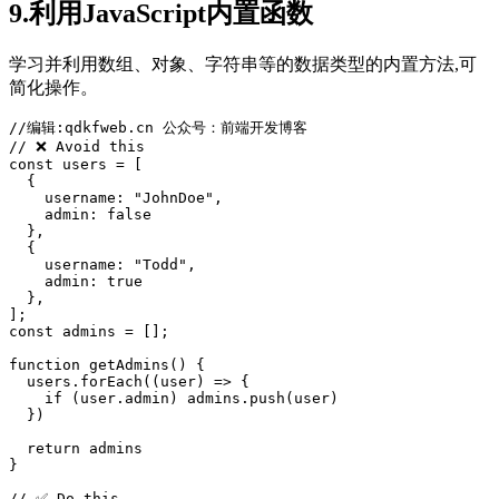
9.利用JavaScript内置函数
学习并利用数组、对象、字符串等的数据类型的内置方法,可
简化操作。
// ❌ Avoid this

const users = [

  {

    username: 
"JohnDoe"
,

    admin: 
false
  },

  {

    username: 
"Todd"
,

    admin: 
true
  },

];

const admins = [];

function
getAdmins
() {

  users.forEach((user) => {

if
 (user.admin) admins.push(user)

  })

return
 admins

}
