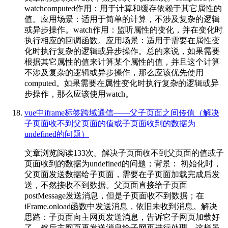
watchcomputed作用：用于计算和缓存依赖于其它属性的
值。应用场景：适用于简单的计算，不涉及复杂的逻辑
或异步操作。watch作用：监听属性的变化，并在变化时
执行相应的回调函数。应用场景：适用于需要在属性变
化时执行复杂的逻辑或异步操作。总的来说，如果需要
根据其它属性的值来计算某个属性的值，并且这个计算
不涉及复杂的逻辑或异步操作，那么应该优先使用
computed。如果需要在属性变化时执行复杂的逻辑或异
步操作，那么应该使用watch。
vue中iframe标签跨域通信——父子页面之间传值（解决
子页面收不到父页面的值或子页面收到的数据为
undefined的问题）
文章浏览阅读133次。解决子页面收不到父页面的值或子
页面收到的数据为undefined的问题；背景： 初始化时，
父页面发送数据给子页面，需要在子页面加载完成后发
送，不然接收不到数据。父页面直接给子页面
postMessage发送消息，但是子页面收不到数据；在
iFrame.onload函数中发送消息，依旧未收到消息。解决
思路：子页面向主网页发送消息，告诉它子网页加载好
了，然后主网页再发送消息给子网页进行处理，这样虽