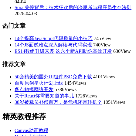
04-04
Sora 关停背后：技术狂欢后的冷思考与程序员生存法则
2026-04-03
热门文章
14个提高JavaScript代码质量的小技巧
745View
14个JS面试难点深入解读与代码实现
740View
ES14数组升级来袭,这六个新API助你高效开发
630View
推荐文章
50套精美的国外UI组件PSD免费下载
4101Views
百度原创星火计划上线
1454Views
多点触摸网络开发
5786Views
关于React你需要知道的事儿
1726Views
38岁被裁员补偿百万，是危机还是转机？
1051Views
精英教程推荐
Canvas动画教程