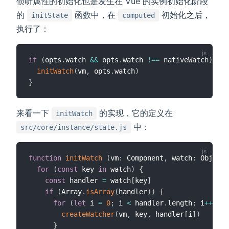
侦听属性的初始化也是发生在 Vue 的实例初始化阶段
的
函数中，在
初始化之后，
initState
computed
执行了：
if
(
opts
.
watch 
&&
 opts
.
watch 
!==
 nativeWatch
)
{
initWatch
(
vm
,
 opts
.
watch
)
}
来看一下
的实现，它的定义在
initWatch
中：
src/core/instance/state.js
function
initWatch
(
vm
:
 Component
,
 watch
:
 Object
)
for
(
const
 key 
in
 watch
)
{
const
 handler 
=
 watch
[
key
]
if
(
Array
.
isArray
(
handler
)
)
{
for
(
let
 i 
=
0
;
 i 
<
 handler
.
length
;
 i
++
)
{
createWatcher
(
vm
,
 key
,
 handler
[
i
]
)
}