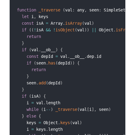
function
_traverse
(
val
:
 any
,
 seen
:
 SimpleSet
)
{
let
 i
,
 keys

const
 isA 
=
 Array
.
isArray
(
val
)
if
(
(
!
isA 
&&
!
isObject
(
val
)
)
||
 Object
.
isFrozen
return
}
if
(
val
.
__ob__
)
{
const
 depId 
=
 val
.
__ob__
.
dep
.
id

if
(
seen
.
has
(
depId
)
)
{
return
}
    seen
.
add
(
depId
)
}
if
(
isA
)
{
    i 
=
 val
.
length

while
(
i
--
)
_traverse
(
val
[
i
]
,
 seen
)
}
else
{
    keys 
=
 Object
.
keys
(
val
)
    i 
=
 keys
.
length
