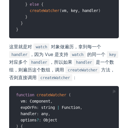
}
else
{
createWatcher
(
vm
,
 key
,
 handler
)
}
}
}
这里就是对
对象做遍历，拿到每一个
watch
，因为 Vue 是支持
的同一个
handler
watch
key
对应多个
，所以如果
是一个数
handler
handler
组，则遍历这个数组，调用
方法，
createWatcher
否则直接调用
：
createWatcher
function
createWatcher
(
  vm
:
 Component
,
  expOrFn
:
 string 
|
 Function
,
  handler
:
 any
,
  options
?
:
)
{