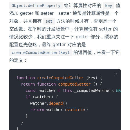
给计算属性对应的
值
Object.defineProperty
key
添加 getter 和 setter，setter 通常是计算属性是一个
对象，并且拥有
方法的时候才有，否则是一个
set
空函数。在平时的开发场景中，计算属性有 setter 的
情况比较少，我们重点关注一下 getter 部分，缓存的
配置也先忽略，最终 getter 对应的是
的返回值，来看一下它
createComputedGetter(key)
的定义：
function
createComputedGetter
(
key
)
{
return
function
computedGetter
(
)
{
const
 watcher 
=
this
.
_computedWatchers 
&&
thi
if
(
watcher
)
{
      watcher
.
depend
(
)
return
 watcher
.
evaluate
(
)
}
}
}