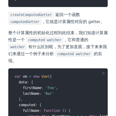
返回一个函数
createComputedGetter
，它就是计算属性对应的 getter。
computedGetter
整个计算属性的初始化过程到此结束，我们知道计算属
性是一个
，它和普通的
computed watcher
有什么区别呢，为了更加直观，接下来来我
watcher
们来通过一个例子来分析
的实
computed watcher
现。
var
 vm 
=
new
Vue
(
{
  data
:
{
    firstName
:
'Foo'
,
    lastName
:
'Bar'
}
,
  computed
:
{
    fullName
:
function
(
)
{