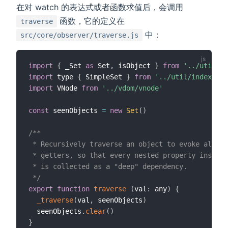
在对 watch 的表达式或者函数求值后，会调用
函数，它的定义在
traverse
中：
src/core/observer/traverse.js
import
{
 _Set 
as
 Set
,
 isObject 
}
from
'../util/in
import
 type 
{
 SimpleSet 
}
from
'../util/index'
import
 VNode 
from
'../vdom/vnode'
const
 seenObjects 
=
new
Set
(
)
/**

 * Recursively traverse an object to evoke all co
 * getters, so that every nested property inside 
 * is collected as a "deep" dependency.

 */
export
function
traverse
(
val
:
 any
)
{
_traverse
(
val
,
 seenObjects
)
  seenObjects
.
clear
(
)
}