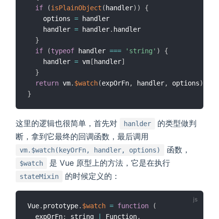
if
(
isPlainObject
(
handler
)
)
{
    options 
=
 handler

    handler 
=
 handler
.
handler

}
if
(
typeof
 handler 
===
'string'
)
{
    handler 
=
 vm
[
handler
]
}
return
 vm
.
$watch
(
expOrFn
,
 handler
,
 options
)
}
这里的逻辑也很简单，首先对
的类型做判
hanlder
断，拿到它最终的回调函数，最后调用
函数，
vm.$watch(keyOrFn, handler, options)
是 Vue 原型上的方法，它是在执行
$watch
的时候定义的：
stateMixin
Vue
.
prototype
.
$watch
=
function
(
  expOrFn
:
 string 
|
 Function
,