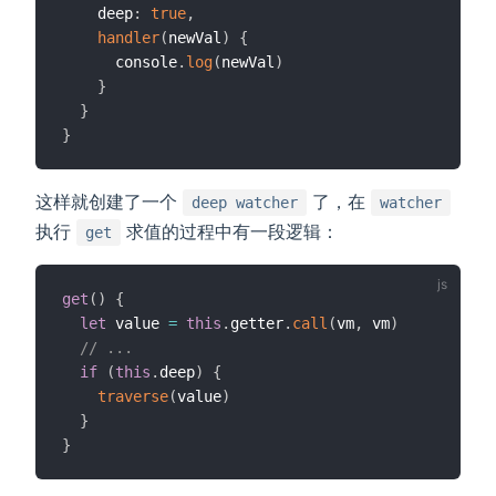
    deep
:
true
,
handler
(
newVal
)
{
      console
.
log
(
newVal
)
}
}
}
这样就创建了一个
了，在
deep watcher
watcher
执行
求值的过程中有一段逻辑：
get
get
(
)
{
let
 value 
=
this
.
getter
.
call
(
vm
,
 vm
)
// ...
if
(
this
.
deep
)
{
traverse
(
value
)
}
}