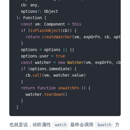
  cb
:
 any
,
  options
?
:
)
:
 Function 
{
const
 vm
:
 Component 
=
this
if
(
isPlainObject
(
cb
)
)
{
return
createWatcher
(
vm
,
 expOrFn
,
 cb
,
 options
}
  options 
=
 options 
||
{
}
  options
.
user 
=
true
const
 watcher 
=
new
Watcher
(
vm
,
 expOrFn
,
 cb
,
 op
if
(
options
.
immediate
)
{
    cb
.
call
(
vm
,
 watcher
.
value
)
}
return
function
unwatchFn
(
)
{
    watcher
.
teardown
(
)
}
}
也就是说，侦听属性
最终会调用
方
watch
$watch