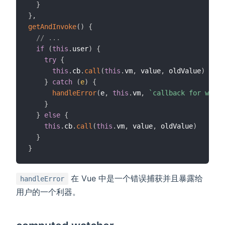
}
}
,
getAndInvoke
(
)
{
// ...
if
(
this
.
user
)
{
try
{
this
.
cb
.
call
(
this
.
vm
,
 value
,
 oldValue
)
}
catch
(
e
)
{
handleError
(
e
,
this
.
vm
,
`callback for watch
}
}
else
{
this
.
cb
.
call
(
this
.
vm
,
 value
,
 oldValue
)
}
}
在 Vue 中是一个错误捕获并且暴露给
handleError
用户的一个利器。