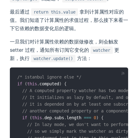
最后通过
拿到计算属性对应的
return this.value
值。我们知道了计算属性的求值过程，那么接下来看一
下它依赖的数据变化后的逻辑。
一旦我们对计算属性依赖的数据做修改，则会触发
setter 过程，通知所有订阅它变化的
更
watcher
新，执行
方法：
watcher.update()
/* istanbul ignore else */
if
(
this
.
computed
)
{
// A computed property watcher has two modes: l
// It initializes as lazy by default, and only 
// it is depended on by at least one subscriber
// another computed property or a component's r
if
(
this
.
dep
.
subs
.
length 
===
0
)
{
// In lazy mode, we don't want to perform com
// so we simply mark the watcher as dirty. Th