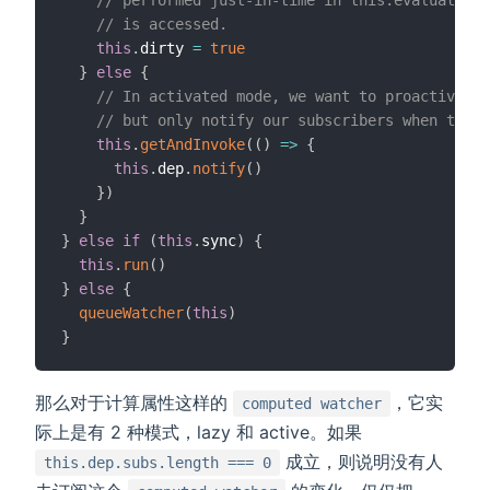
// performed just-in-time in this.evaluate() 
// is accessed.
this
.
dirty 
=
true
}
else
{
// In activated mode, we want to proactively 
// but only notify our subscribers when the v
this
.
getAndInvoke
(
(
)
=>
{
this
.
dep
.
notify
(
)
}
)
}
}
else
if
(
this
.
sync
)
{
this
.
run
(
)
}
else
{
queueWatcher
(
this
)
}
那么对于计算属性这样的
，它实
computed watcher
际上是有 2 种模式，lazy 和 active。如果
成立，则说明没有人
this.dep.subs.length === 0