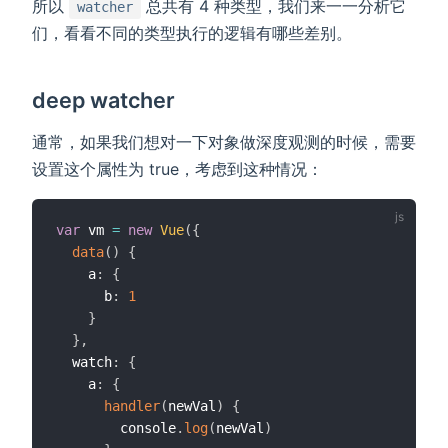
所以
总共有 4 种类型，我们来一一分析它
watcher
们，看看不同的类型执行的逻辑有哪些差别。
deep watcher
通常，如果我们想对一下对象做深度观测的时候，需要
设置这个属性为 true，考虑到这种情况：
var
 vm 
=
new
Vue
(
{
data
(
)
{
    a
:
{
      b
:
1
}
}
,
  watch
:
{
    a
:
{
handler
(
newVal
)
{
        console
.
log
(
newVal
)