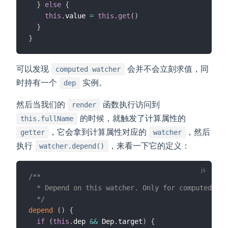
}
else
{
this
.
value 
=
this
.
get
(
)
}
}
可以发现
会并不会立刻求值，同
computed watcher
时持有一个
实例。
dep
然后当我们的
函数执行访问到
render
的时候，就触发了计算属性的
this.fullName
，它会拿到计算属性对应的
，然后
getter
watcher
执行
，来看一下它的定义：
watcher.depend()
/**

  * Depend on this watcher. Only for computed pro
  */
depend
(
)
{
if
(
this
.
dep 
&&
 Dep
.
target
)
{