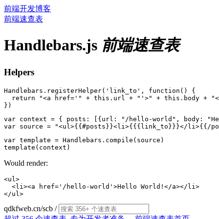
前端开发博客
前端速查表
Handlebars.js
前端速查表
Helpers
Handlebars.registerHelper('link_to', function() {

  return "<a href='" + this.url + "'>" + this.body + "<
var context = { posts: [{url: "/hello-world", body: "He
var template = Handlebars.compile(source)

Would render:
<ul>

  <li><a href='/hello-world'>Hello World!</a></li>

qdkfweb.cn/scb
/
超过 356 个速查表, 专为开发者准备。
前端速查表首页