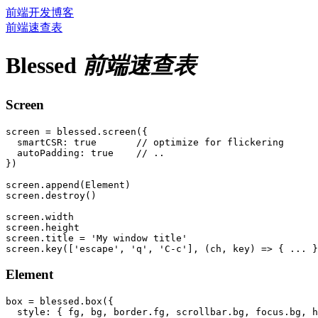
前端开发博客
前端速查表
Blessed
前端速查表
Screen
screen = blessed.screen({

  smartCSR: true       // optimize for flickering

  autoPadding: true    // ..

})

screen.append(Element)

screen.destroy()

screen.width

screen.height

screen.title = 'My window title'

Element
box = blessed.box({

  style: { fg, bg, border.fg, scrollbar.bg, focus.bg, h