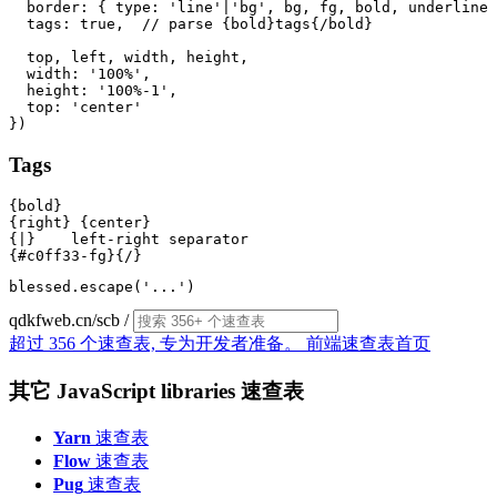
  border: { type: 'line'|'bg', bg, fg, bold, underline 
  tags: true,  // parse {bold}tags{/bold}

  top, left, width, height,

  width: '100%',

  height: '100%-1',

  top: 'center'

Tags
{bold}

{right} {center}

{|}    left-right separator

qdkfweb.cn/scb
/
超过 356 个速查表, 专为开发者准备。
前端速查表首页
其它 JavaScript libraries 速查表
Yarn
速查表
Flow
速查表
Pug
速查表