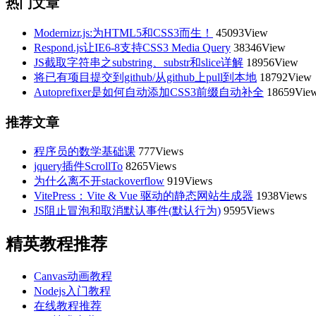
热门文章
Modernizr.js:为HTML5和CSS3而生！
45093View
Respond.js让IE6-8支持CSS3 Media Query
38346View
JS截取字符串之substring、substr和slice详解
18956View
将已有项目提交到github/从github上pull到本地
18792View
Autoprefixer是如何自动添加CSS3前缀自动补全
18659Vie
推荐文章
程序员的数学基础课
777Views
jquery插件ScrollTo
8265Views
为什么离不开stackoverflow
919Views
VitePress：Vite & Vue 驱动的静态网站生成器
1938Views
JS阻止冒泡和取消默认事件(默认行为)
9595Views
精英教程推荐
Canvas动画教程
Nodejs入门教程
在线教程推荐