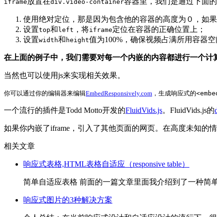
放置在
容器里，我们是通过下面的
iframe
div.video-container
使用绝对定位，那是因为包含他的容器的高度为０，如果
设置
和
，将
定位在容器的正确位置上；
top
left
iframe
设置
和
值为100%，确保视频占满所用容器空
width
height
在上面的例子中，我们需要对每一个内嵌的内容都进行一个计算，设置它
当然也可以使用js来实现相关效果。
你可以通过你的编辑器来编辑
EmbedResponsively.com
，生成响应式的
<embe
一个流行的插件是Todd Motto开发的
FluidVids.js
。FluidVids.js的
如果你内嵌了iframe，引入了其他页面的网页。在高度未知的
相关文章
响应式表格,HTML表格自适应（responsive table）
简单自适应表格 前面的一篇文章里面我介绍到了一种简单的自适应表格制作方案，就
响应式图片的3种解决方案