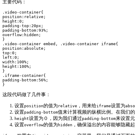
主要代码：
.video-container{

position:relative;

height:0;

padding-top:20px;

padding-bottom:93%;

overflow:hidden;

}

.video-container embed, .video-container iframe{

position:absolute;

top:0;

left:0;

width:100%;

height:100%;

}

.iframe-container{

padding-bottom:56%;

}
这段代码做了几件事：
设置
的值为
，用来给
设置为
position
relative
iframe
abso
设置
值来计算视频的纵横比例。在我们的示
padding-bottom
设置为０，因为我们通过
来设置元
height
padding-bottom
设置
的值为
，确保溢出的内容能够隐藏起
overflow
hidden