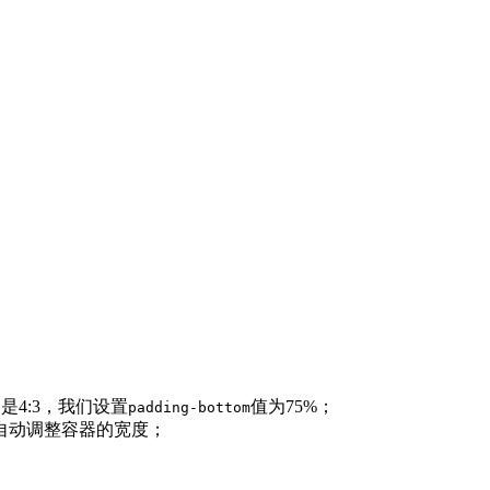
4:3，我们设置
值为75%；
padding-bottom
自动调整容器的宽度；