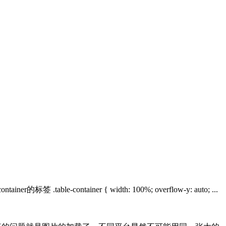
。
ainer { width: 100%; overflow-y: auto; ...